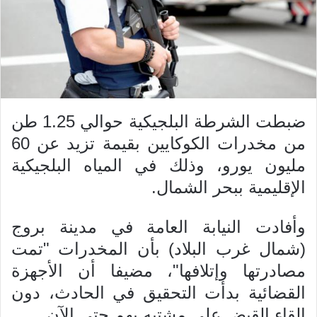
ي
د
ا
إ
ل
ك
ت
ضبطت الشرطة البلجيكية حوالي 1.25 طن
ر
و
من مخدرات الكوكايين بقيمة تزيد عن 60
ن
مليون يورو، وذلك في المياه البلجيكية
ي
الإقليمية ببحر الشمال.
ا
وأفادت النيابة العامة في مدينة بروج
(شمال غرب البلاد) بأن المخدرات "تمت
مصادرتها وإتلافها"، مضيفا أن الأجهزة
القضائية بدأت التحقيق في الحادث، دون
إلقاء القبض على مشتبه بهم حتى الآن.