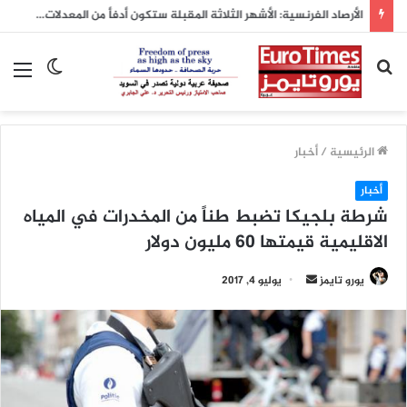
الأرصاد الفرنسية: الأشهر الثلاثة المقبلة ستكون أدفأ من المعدلات الطبيعية
بحث
الوضع
الق
عن
المظلم
الرئيسية
/
أخبار
أخبار
شرطة بلجيكا تضبط طناً من المخدرات في المياه
الاقليمية قيمتها 60 مليون دولار
يورو تايمز
أ
يوليو 4, 2017
ر
س
ل
ب
ر