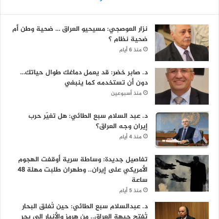
نزار العوصجي: مسيحيو العراق … ضحية وطن أم
ضحية نظام ؟
منذ 6 أيام
د. صابر خضر: قد يعمل دماغك طوال حياتك…
دون أن تستخدمه كما ينبغي
منذ أسبوعين
د. عبد السلام سبع الطائي: هل تغيّر حرب
إيران وجه العراق؟
منذ 4 أيام
تفاصيل جديدة: وساطة سرية أوقفت الهجوم
الأمريكي على إيران.. وطهران طلبت مهلة 48
ساعة
منذ 5 أيام
د. عبدالسلام سبع الطائي: حين تُغلق البحار
تُفتح جبهة العراق.. من هرمز والأنبار الى بحر