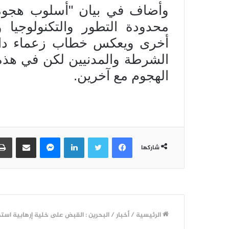
وأضاف في بيان "أسلوب هجومه
محدودة التطور والتكنولوجيا
أخرى ويعكس خطاب زعماء داع
الشرطة والمدنيين لكن في هذه 
الهجوم مع آخرين.
فيسبوك
تويتر
لينكدإن
ماسنجر
مشاركة عبر البريد
شاركها