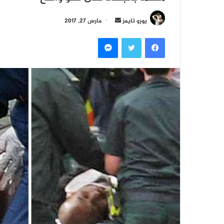
أ
يورو تايمز
مارس 27, 2017
ر
فيسبوك
تويتر
ماسنجر
س
ل
ب
ر
ي
د
ا
إ
ل
ك
ت
ر
و
ن
ي
ا