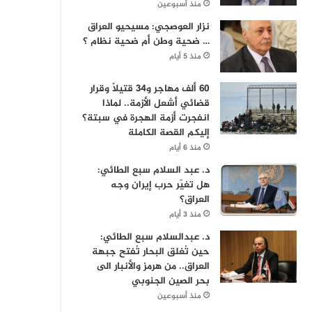
منذ أسبوعين
نزار العوصجي: مسيحيو العراق
… ضحية وطن أم ضحية نظام ؟
منذ 5 أيام
60 ألف مهاجر و34 قتيلاً وقرار
قضائي أشعل الأزمة.. لماذا
انفجرت أزمة الهجرة في سبتة؟
إليكم القصة الكاملة
منذ 6 أيام
د. عبد السلام سبع الطائي:
هل تغيّر حرب إيران وجه
العراق؟
منذ 3 أيام
د. عبدالسلام سبع الطائي:
حين تُغلق البحار تُفتح جبهة
العراق.. من هرمز والأنبار الى
بحر الصين الجنوبي
منذ أسبوعين