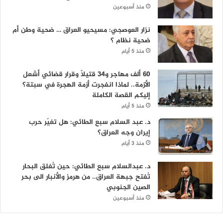
منذ أسبوعين
نزار العوصجي: مسيحيو العراق … ضحية وطن أم
ضحية نظام ؟
منذ 5 أيام
60 ألف مهاجر و34 قتيلاً وقرار قضائي أشعل
الأزمة.. لماذا انفجرت أزمة الهجرة في سبتة؟
إليكم القصة الكاملة
منذ 5 أيام
د. عبد السلام سبع الطائي: هل تغيّر حرب
إيران وجه العراق؟
منذ 3 أيام
د. عبدالسلام سبع الطائي: حين تُغلق البحار
تُفتح جبهة العراق.. من هرمز والأنبار الى بحر
الصين الجنوبي
منذ أسبوعين