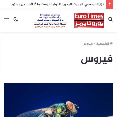
نزار العوصجي: الممرات البحرية الدولية ليست ملكًا لأحد، بل مسؤولية أمام العالم
بحث
الوضع
الق
عن
المظلم
الرئيسية
/
فيروس
فيروس