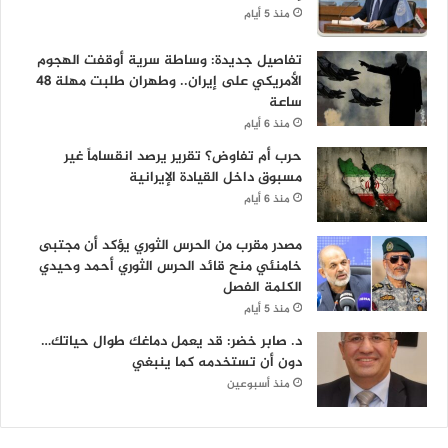
منذ 5 أيام
تفاصيل جديدة: وساطة سرية أوقفت الهجوم
الأمريكي على إيران.. وطهران طلبت مهلة 48
ساعة
منذ 6 أيام
حرب أم تفاوض؟ تقرير يرصد انقساماً غير
مسبوق داخل القيادة الإيرانية
منذ 6 أيام
مصدر مقرب من الحرس الثوري يؤكد أن مجتبى
خامنئي منح قائد الحرس الثوري أحمد وحيدي
الكلمة الفصل
منذ 5 أيام
د. صابر خضر: قد يعمل دماغك طوال حياتك…
دون أن تستخدمه كما ينبغي
منذ أسبوعين