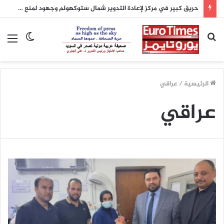
حريق كبير في مركز لإعادة التدوير شمال ستوكهولم وجهود لمنع امتداده
بحث
الوضع
الق
عن
المظلم
الرئيسية
/
عراقي
عراقي