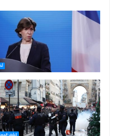
أخب
كشف المست