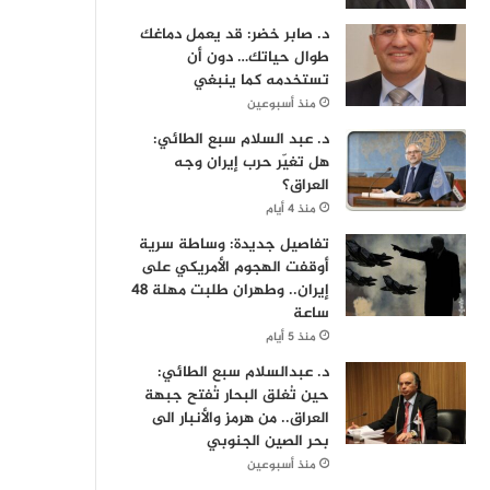
د. صابر خضر: قد يعمل دماغك
طوال حياتك… دون أن
تستخدمه كما ينبغي
منذ أسبوعين
د. عبد السلام سبع الطائي:
هل تغيّر حرب إيران وجه
العراق؟
منذ 4 أيام
تفاصيل جديدة: وساطة سرية
أوقفت الهجوم الأمريكي على
إيران.. وطهران طلبت مهلة 48
ساعة
منذ 5 أيام
د. عبدالسلام سبع الطائي:
حين تُغلق البحار تُفتح جبهة
العراق.. من هرمز والأنبار الى
بحر الصين الجنوبي
منذ أسبوعين