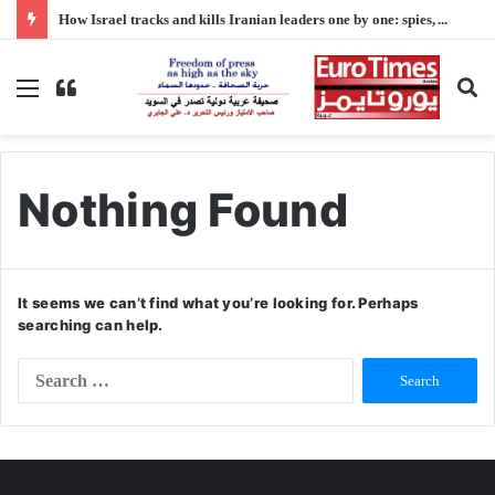
How Israel tracks and kills Iranian leaders one by one: spies, AI, and false alerts
Menu
Switch
S
skin
fo
Nothing Found
It seems we can’t find what you’re looking for. Perhaps
searching can help.
S
e
a
r
c
h