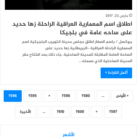
مارس 23, 2017
اطلاق اسم المعمارية العراقية الراحلة زها حديد
على ساحه عامة في بلجيكا
بروكسل / باسم الصفار اطلق مجلس مدينة انتويرب البلجيكية اسم
المعمارية الراحلة العراقية -البريطانية زها حديد على
الساحة العامة المقابلة للمدينة الساحلية. جاء ذلك بعد افتتاح مقر
المدينة الساحلية الذي صممته…
أكمل القراءة »
« الأولى
...
1٬580
1٬590
«
1٬595
1٬596
1٬597
»
1٬600
1٬610
...
الأخيرة
الأشهر