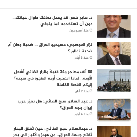
د. صابر خضر: قد يعمل دماغك طوال حياتك…
دون أن تستخدمه كما ينبغي
منذ أسبوعين
نزار العوصجي: مسيحيو العراق … ضحية وطن أم
ضحية نظام ؟
منذ 6 أيام
60 ألف مهاجر و34 قتيلاً وقرار قضائي أشعل
الأزمة.. لماذا انفجرت أزمة الهجرة في سبتة؟
إليكم القصة الكاملة
منذ 7 أيام
د. عبد السلام سبع الطائي: هل تغيّر حرب
إيران وجه العراق؟
منذ 4 أيام
د. عبدالسلام سبع الطائي: حين تُغلق البحار
تُفتح جبهة العراق.. من هرمز والأنبار الى بحر