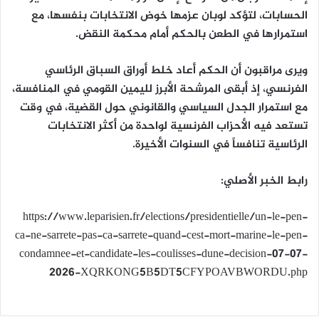
الحسابات، لتؤكد لوبان عزمها خوض الانتخابات بنفسها، مع
استمرارها في الطعن بالحكم أمام
محكمة النقض
.
ويرى مراقبون أن الحكم أعاد خلط أوراق السباق الرئاسي
الفرنسي، إذ أبقى المرشحة الأبرز لليمين القومي في المنافسة،
مع استمرار الجدل السياسي والقانوني حول القضية، في وقت
تستعد فيه الأحزاب الفرنسية لواحدة من أكثر الانتخابات
الرئاسية تنافساً في السنوات الأخيرة.
رابط الخبر الأصلي:
https://www.leparisien.fr/elections/presidentielle/un-le-pen-
ca-ne-sarrete-pas-ca-sarrete-quand-cest-mort-marine-le-pen-
condamnee-et-candidate-les-coulisses-dune-decision-07-07-
2026-XQRKONG5B5DT5CFYPOAVBWORDU.php