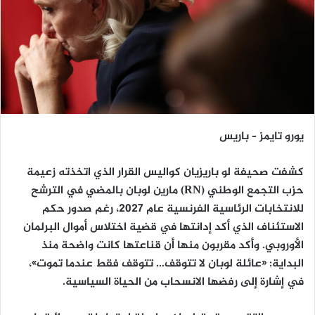
يورو تايمز – باريس
كشفت صحيفة
لو باريزيان
كواليس القرار الذي اتخذته زعيمة
حزب
التجمع الوطني (RN)
مارين لوبان
بالمضي في الترشح
للانتخابات الرئاسية الفرنسية عام 2027، رغم صدور حكم
الاستئناف الذي أكد إدانتها في قضية اختلاس أموال البرلمان
الأوروبي. وأكد مقربون منها أن قناعتها كانت واضحة منذ
البداية:
«عائلة لوبان لا تتوقف… تتوقف فقط عندما تموت»
،
في إشارة إلى رفضها الانسحاب من الحياة السياسية.