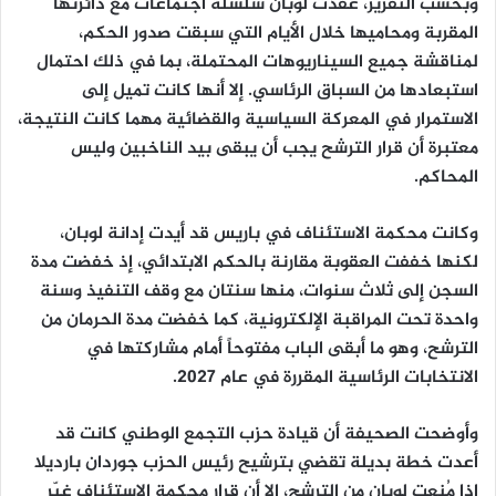
وبحسب التقرير، عقدت لوبان سلسلة اجتماعات مع دائرتها
المقربة ومحاميها خلال الأيام التي سبقت صدور الحكم،
لمناقشة جميع السيناريوهات المحتملة، بما في ذلك احتمال
استبعادها من السباق الرئاسي. إلا أنها كانت تميل إلى
الاستمرار في المعركة السياسية والقضائية مهما كانت النتيجة،
معتبرة أن قرار الترشح يجب أن يبقى بيد الناخبين وليس
المحاكم.
وكانت محكمة الاستئناف في باريس قد أيدت إدانة لوبان،
لكنها
خففت العقوبة
مقارنة بالحكم الابتدائي، إذ خفضت مدة
السجن إلى
ثلاث سنوات
، منها
سنتان مع وقف التنفيذ
وسنة
واحدة تحت
المراقبة الإلكترونية
، كما خفضت مدة الحرمان من
الترشح، وهو ما أبقى الباب مفتوحاً أمام مشاركتها في
الانتخابات الرئاسية المقررة في عام 2027.
وأوضحت الصحيفة أن قيادة حزب التجمع الوطني كانت قد
أعدت خطة بديلة تقضي بترشيح رئيس الحزب
جوردان بارديلا
إذا مُنعت لوبان من الترشح، إلا أن قرار محكمة الاستئناف غيّر