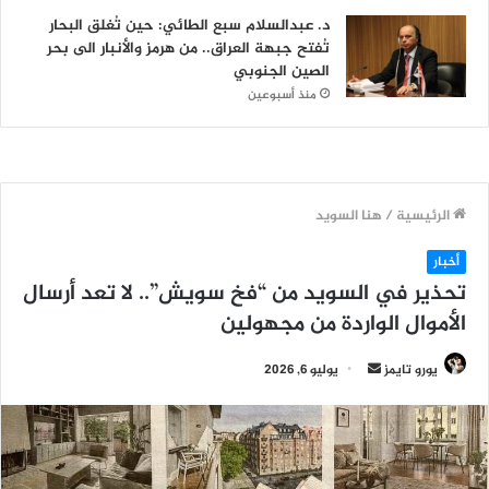
د. عبدالسلام سبع الطائي: حين تُغلق البحار
تُفتح جبهة العراق.. من هرمز والأنبار الى بحر
الصين الجنوبي
منذ أسبوعين