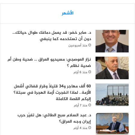
الأشهر
د. صابر خضر: قد يعمل دماغك طوال حياتك…
دون أن تستخدمه كما ينبغي
منذ أسبوعين
نزار العوصجي: مسيحيو العراق … ضحية وطن أم
ضحية نظام ؟
منذ 6 أيام
60 ألف مهاجر و34 قتيلاً وقرار قضائي أشعل
الأزمة.. لماذا انفجرت أزمة الهجرة في سبتة؟
إليكم القصة الكاملة
منذ 7 أيام
د. عبد السلام سبع الطائي: هل تغيّر حرب
إيران وجه العراق؟
منذ 4 أيام