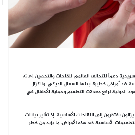
أعلنت الحكومة السويدية تقديم 120 مليون كرونة سويدية دعماً للتحالف العالمي للقاحات والتحصين Gavi،
 ضد أمراض خطيرة، بينها السعال الديكي، والكزاز
جهود الدولية لرفع معدلات التطعيم وحماية الأطفال في
زالون يفتقرون إلى اللقاحات الأساسية، إذ تشير بيانات
 رضيع لم يتلقوا التطعيمات الأساسية ضد هذه الأمراض، ما يزيد من خطر