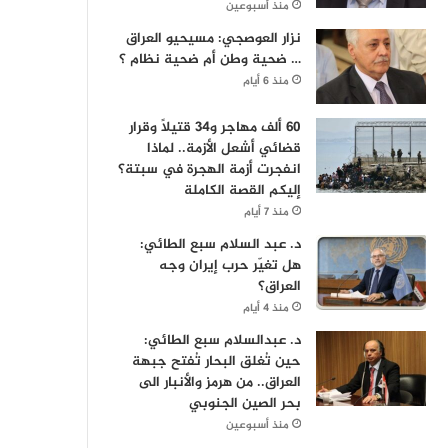
منذ أسبوعين
نزار العوصجي: مسيحيو العراق
… ضحية وطن أم ضحية نظام ؟
منذ 6 أيام
60 ألف مهاجر و34 قتيلاً وقرار
قضائي أشعل الأزمة.. لماذا
انفجرت أزمة الهجرة في سبتة؟
إليكم القصة الكاملة
منذ 7 أيام
د. عبد السلام سبع الطائي:
هل تغيّر حرب إيران وجه
العراق؟
منذ 4 أيام
د. عبدالسلام سبع الطائي:
حين تُغلق البحار تُفتح جبهة
العراق.. من هرمز والأنبار الى
بحر الصين الجنوبي
منذ أسبوعين