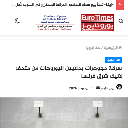
«إيكا» تبدأ بيع سمك السلمون المرقط المستزرع في السويد لأول مرة
بحث
الوضع
الق
عن
المظلم
الرئيسية
/
هنا اوروبا
هنا اوروبا
سرقة مجوهرات بملايين اليوروهات من متحف
لاليك شرق فرنسا
أرسل
يورو تايمز
يوليو 6, 2026
بريدا
إلكترونيا