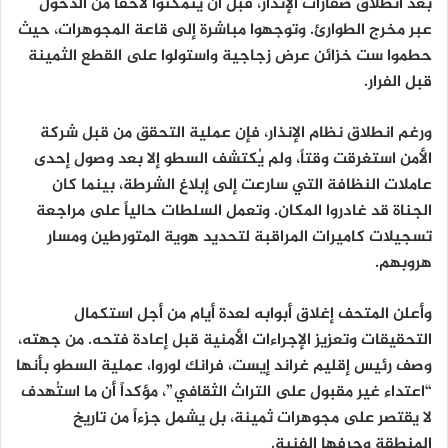
بعد انطلاق صفارات الإنذار، قبل أن يتمكنوا لاحقاً من الدخول
عبر مخرج الطوارئ. وتوجهوا مباشرة إلى قاعة المجوهرات، حيث
حطموا ست خزائن عرض زجاجية واستولوا على القطع الثمينة
قبل الفرار.
ورغم انطلاق نظام الإنذار، فإن عملية التحقق من قبل شركة
الأمن استغرقت وقتاً، ولم يُكتشف السطو إلا بعد وصول إحدى
عاملات النظافة التي سارعت إلى إبلاغ الشرطة، بينما كان
الجناة قد غادروا المكان. وتعمل السلطات حالياً على مراجعة
تسجيلات كاميرات المراقبة لتحديد هوية المتورطين ومسار
هروبهم.
وأعلن المتحف إغلاق أبوابه لعدة أيام من أجل استكمال
التحقيقات وتعزيز الإجراءات الأمنية قبل إعادة فتحه. من جهته،
وصف رئيس إقليم غراند إيست، فرانك لوروا، عملية السطو بأنها
“اعتداء غير مقبول على التراث الثقافي”، مؤكداً أن ما استُهدف
لا يقتصر على مجوهرات ثمينة، بل يشمل جزءاً من تاريخ
المنطقة وحرفها الفنية.