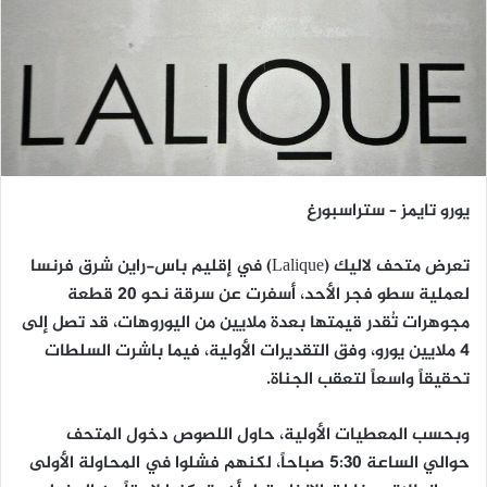
يورو تايمز – ستراسبورغ
تعرض متحف لاليك (Lalique) في إقليم باس-راين شرق فرنسا
لعملية سطو فجر الأحد، أسفرت عن سرقة نحو 20 قطعة
مجوهرات تُقدر قيمتها بعدة ملايين من اليوروهات، قد تصل إلى
4 ملايين يورو، وفق التقديرات الأولية، فيما باشرت السلطات
تحقيقاً واسعاً لتعقب الجناة.
وبحسب المعطيات الأولية، حاول اللصوص دخول المتحف
حوالي الساعة 5:30 صباحاً، لكنهم فشلوا في المحاولة الأولى