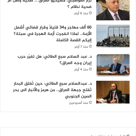
نزار العوصجي: مسيحيو العراق … ضحية وطن أم
ضحية نظام ؟
منذ 6 أيام
60 ألف مهاجر و34 قتيلاً وقرار قضائي أشعل
الأزمة.. لماذا انفجرت أزمة الهجرة في سبتة؟
إليكم القصة الكاملة
منذ 7 أيام
د. عبد السلام سبع الطائي: هل تغيّر حرب
إيران وجه العراق؟
منذ 4 أيام
د. عبدالسلام سبع الطائي: حين تُغلق البحار
تُفتح جبهة العراق.. من هرمز والأنبار الى بحر
الصين الجنوبي
منذ أسبوعين