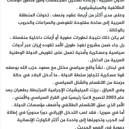
الدول العربية ، وإعادة تشكيل المجتمعات وفق منطق الولاءات
الطائفية والمبليشياوية .
وعلى مدى أكثر من أربعة عقود ونصف ، تحولت المنطقة
العربية إلى ساحة مفتوحة للفوضى والصراعات والحروب
بالوكالة .
لم يكن ذلك نتيجة تطورات عفوية أو أزمات داخلية منفصلة ،
بل جاء ضمن مشروع نفوذ طويل الأمد تقوده إيران عبر أدوات
سياسية وعسكرية وأمنية تعمل على تقويض الدولة الوطنية
العربية من الداخل .
في لبنان ، نشأ واقع سياسي مختل مع صعود حزب الله بوصفه
قوة عسكرية تتجاوز سلطة الدولة ، ما أدخل البلاد في حالة
مزمنة من الانقسام والشلل السياسي .
وفي العراق ، برزت الميليشيات الإجرامية المرتبطة بطهران بعد
عام 2003 لتصبح لاعبًا رئيسيًا في القرار السياسي والأمني ،
الأمر الذي عمّق الانقسام الطائفي وأضعف مؤسسات الدولة .
أما في سوريا ، فقد لعب التدخل الإيراني دورًا محوريًا في إطالة
أمد الحرب وتحويلها إلى واحدة من أكثر الكوارث الإنسانية
دموية في العصر الحديث .