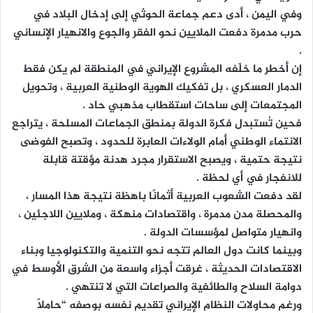
وفي اليمن ، أدى دعم جماعة الحوثي إلى إدخال البلاد في
حرب مدمرة دفعت الملايين نحو الفقر والجوع والانهيار الإنساني
.
إن أخطر ما خلّفه المشروع الإيراني في المنطقة لم يكن فقط
الدمار العسكري ، بل تفكيك الهوية الوطنية العربية ، وتحويل
المجتمعات إلى ساحات استقطاب مذهبي حاد .
فحين تُستبدل فكرة الدولة بمنطق الجماعات المسلحة ، يتراجع
الانتماء الوطني أمام الولاءات العابرة للحدود ، وتصبح الفوضى
نتيجة حتمية ، ويصبح الاستقرار مجرد هدنة مؤقتة قابلة
للانفجار في أي لحظة .
لقد دفعت الشعوب العربية أثمانًا باهظة نتيجة هذا المسار ،
والمحصلة مدن مدمرة ، واقتصادات منهكة ، وملايين اللاجئين ،
وانهيار متواصل لمؤسسات الدولة .
وبينما كانت دول العالم تتجه نحو التنمية والتكنولوجيا وبناء
الاقتصادات الحديثة ، غرقت أجزاء واسعة من الشرق الأوسط في
دوامة السلاح والطائفية والصراعات التي لا تنتهي .
ورغم محاولات النظام الإيراني تقديم نفسه بوصفه “حاملًا