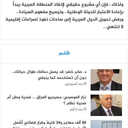
ولذلك ، فإن أي مشروع حقيقي لإنقاذ المنطقة العربية يبدأ
بإعادة الاعتبار للدولة الوطنية ، وترسيخ مفهوم السيادة ،
ورفض تحويل الدول العربية إلى ساحات نفوذ لصراعات إقليمية
لا تنتهي ..
الأشهر
د. صابر خضر: قد يعمل دماغك طوال حياتك…
دون أن تستخدمه كما ينبغي
منذ أسبوعين
نزار العوصجي: مسيحيو العراق … ضحية وطن أم
ضحية نظام ؟
منذ 5 أيام
60 ألف مهاجر و34 قتيلاً وقرار قضائي أشعل