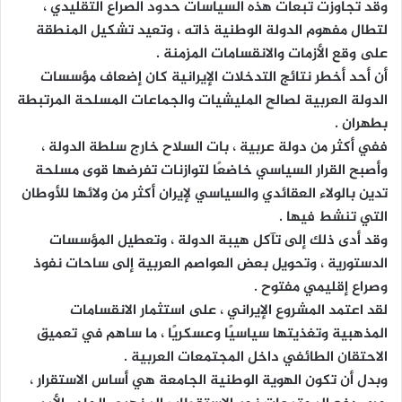
وقد تجاوزت تبعات هذه السياسات حدود الصراع التقليدي ،
لتطال مفهوم الدولة الوطنية ذاته ، وتعيد تشكيل المنطقة
على وقع الأزمات والانقسامات المزمنة .
أن أحد أخطر نتائج التدخلات الإيرانية كان إضعاف مؤسسات
الدولة العربية لصالح المليشيات والجماعات المسلحة المرتبطة
بطهران .
ففي أكثر من دولة عربية ، بات السلاح خارج سلطة الدولة ،
وأصبح القرار السياسي خاضعًا لتوازنات تفرضها قوى مسلحة
تدين بالولاء العقائدي والسياسي لإيران أكثر من ولائها للأوطان
التي تنشط فيها .
وقد أدى ذلك إلى تآكل هيبة الدولة ، وتعطيل المؤسسات
الدستورية ، وتحويل بعض العواصم العربية إلى ساحات نفوذ
وصراع إقليمي مفتوح .
لقد اعتمد المشروع الإيراني ، على استثمار الانقسامات
المذهبية وتغذيتها سياسيًا وعسكريًا ، ما ساهم في تعميق
الاحتقان الطائفي داخل المجتمعات العربية .
وبدل أن تكون الهوية الوطنية الجامعة هي أساس الاستقرار ،