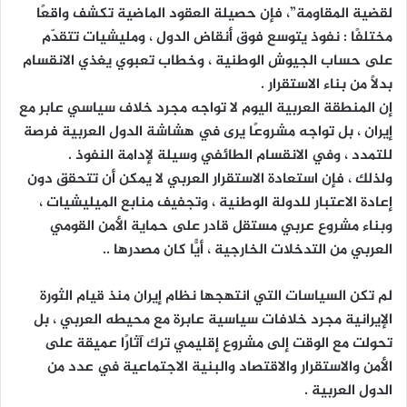
لقضية المقاومة”، فإن حصيلة العقود الماضية تكشف واقعًا
مختلفًا : نفوذ يتوسع فوق أنقاض الدول ، ومليشيات تتقدّم
على حساب الجيوش الوطنية ، وخطاب تعبوي يغذي الانقسام
بدلًا من بناء الاستقرار .
إن المنطقة العربية اليوم لا تواجه مجرد خلاف سياسي عابر مع
إيران ، بل تواجه مشروعًا يرى في هشاشة الدول العربية فرصة
للتمدد ، وفي الانقسام الطائفي وسيلة لإدامة النفوذ .
ولذلك ، فإن استعادة الاستقرار العربي لا يمكن أن تتحقق دون
إعادة الاعتبار للدولة الوطنية ، وتجفيف منابع الميليشيات ،
وبناء مشروع عربي مستقل قادر على حماية الأمن القومي
العربي من التدخلات الخارجية ، أيًّا كان مصدرها ..
لم تكن السياسات التي انتهجها نظام إيران منذ قيام الثورة
الإيرانية مجرد خلافات سياسية عابرة مع محيطه العربي ، بل
تحولت مع الوقت إلى مشروع إقليمي ترك آثارًا عميقة على
الأمن والاستقرار والاقتصاد والبنية الاجتماعية في عدد من
الدول العربية .