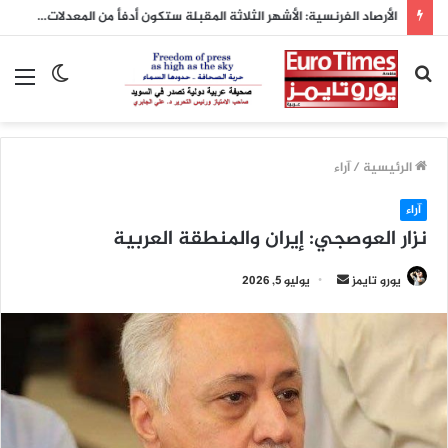
الأرصاد الفرنسية: الأشهر الثلاثة المقبلة ستكون أدفأ من المعدلات الطبيعية
بحث
الوضع
الق
عن
المظلم
الرئيسية
/
آراء
آراء
نزار العوصجي: إيران والمنطقة العربية
أرسل
يورو تايمز
يوليو 5, 2026
بريدا
إلكترونيا