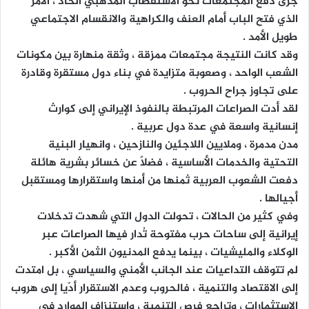
جرى دفع المجتمعات نحو الاستقطاب المذهبي الحاد ، الأمر
الذي فتح الباب أمام العنف والكراهية والانقسام الاجتماعي
طويل الأمد .
وقد كانت النتيجة مجتمعات ممزقة ، وثقة منهارة بين مكونات
الشعب الواحد ، وصعوبة متزايدة في بناء دول مستقرة وقادرة
على تجاوز جراح الحروب .
لقد أدت الصراعات المرتبطة بالنفوذ الإيراني إلى كوارث
إنسانية واسعة في عدة دول عربية .
مدن مدمرة ، وملايين اللاجئين والنازحين ، وانهيار البنية
التحتية والخدمات الأساسية ، فضلًا عن خسائر بشرية هائلة
دفعت الشعوب العربية ثمنها من أمنها واستقرارها ومستقبل
أجيالها .
وفي كثير من الحالات ، تحولت الدول التي شهدت تدخلات
إيرانية إلى ساحات حرب مفتوحة تُدار فيها الصراعات عبر
الوكلاء والمليشيات ، بينما يدفع المدنيون الثمن الأكبر .
لم تتوقف التداعيات عند الجانب الأمني والسياسي ، بل امتدت
إلى الاقتصاد والتنمية ، فالحروب وعدم الاستقرار أدّيا إلى هروب
الاستثمارات ، وتراجع فرص التنمية ، واستنزاف الموارد في