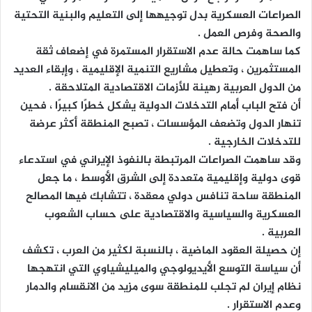
الصراعات العسكرية بدل توجيهها إلى التعليم والبنية التحتية
والصحة وفرص العمل .
كما ساهمت حالة عدم الاستقرار المستمرة في إضعاف ثقة
المستثمرين ، وتعطيل مشاريع التنمية الإقليمية ، وإبقاء العديد
من الدول العربية رهينة للأزمات الاقتصادية المتلاحقة .
أن فتح الباب أمام التدخلات الدولية يشكل خطرًا كبيرًا ، فحين
تنهار الدول وتضعف المؤسسات ، تصبح المنطقة أكثر عرضة
للتدخلات الخارجية .
وقد ساهمت الصراعات المرتبطة بالنفوذ الإيراني في استدعاء
قوى دولية وإقليمية متعددة إلى الشرق الأوسط ، ما جعل
المنطقة ساحة تنافس دولي معقدة ، تتشابك فيها المصالح
العسكرية والسياسية والاقتصادية على حساب الشعوب
العربية .
إن حصيلة العقود الماضية ، بالنسبة لكثير من العرب ، تكشف
أن سياسة التوسع الأيديولوجي والميليشياوي التي انتهجها
نظام إيران لم تجلب للمنطقة سوى مزيد من الانقسام والدمار
وعدم الاستقرار .