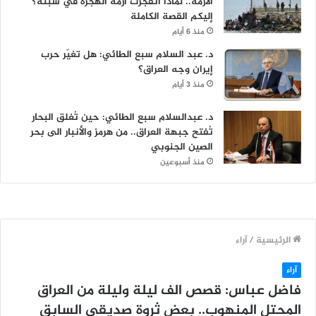
الأزمة.. لماذا انفجرت أزمة الهجرة في سبتة؟
إليكم القصة الكاملة
منذ 6 أيام
د. عبد السلام سبع الطائي: هل تغيّر حرب
إيران وجه العراق؟
منذ 3 أيام
د. عبدالسلام سبع الطائي: حين تُغلق البحار
تُفتح جبهة العراق.. من هرمز والأنبار الى بحر
الصين الجنوبي
منذ أسبوعين