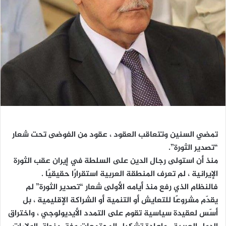
تمضي السنين وتتعاقب العقود ، عقود من الفوضى تحت شعار
“تصدير الثورة”.
منذ أن استولى رجال الدين على السلطة في إيران عقب الثورة
الإيرانية ، لم تعرف المنطقة العربية استقرارًا حقيقيًا .
فالنظام الذي رفع منذ أيامه الأولى شعار “تصدير الثورة” لم
يقدّم مشروعًا للتعايش أو التنمية أو الشراكة الإقليمية ، بل
أسّس لعقيدة سياسية تقوم على التمدد الأيديولوجي ، واختراق