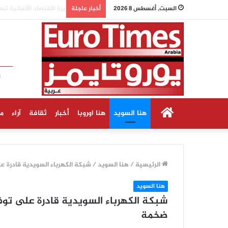
وزيرة الاقتصاد الألما
السبت, أغسطس 8 2026
أخبار عاجلة
الرئيسية
هنا السويد
هنا اوروبا
أخبار
ثقافة
آراء
م
الرئيسية
/
هنا السويد
/
شبكة الكهرباء السويدية قادرة على توفير ط
هنا السويد
ضخمة