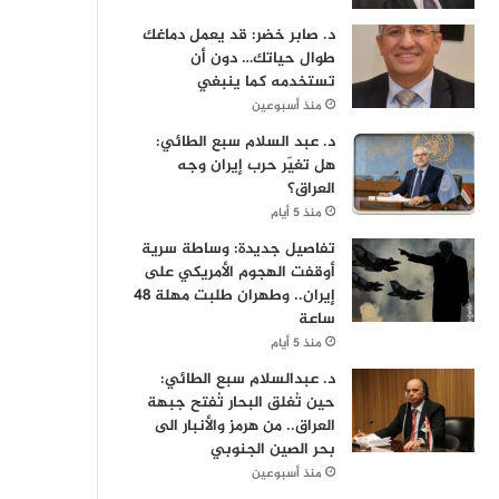
د. صابر خضر: قد يعمل دماغك
طوال حياتك… دون أن
تستخدمه كما ينبغي
منذ أسبوعين
د. عبد السلام سبع الطائي:
هل تغيّر حرب إيران وجه
العراق؟
منذ 5 أيام
تفاصيل جديدة: وساطة سرية
أوقفت الهجوم الأمريكي على
إيران.. وطهران طلبت مهلة 48
ساعة
منذ 5 أيام
د. عبدالسلام سبع الطائي:
حين تُغلق البحار تُفتح جبهة
العراق.. من هرمز والأنبار الى
بحر الصين الجنوبي
منذ أسبوعين