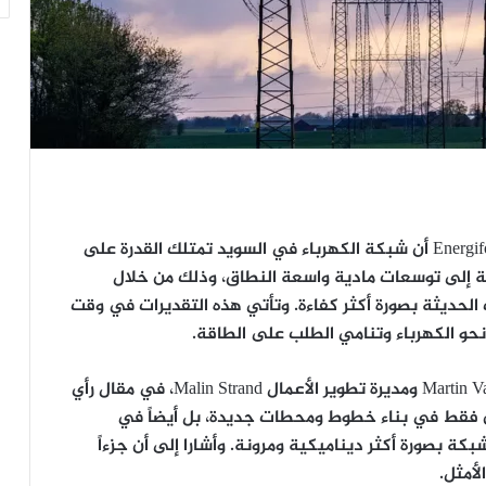
أكد خبراء من مؤسسة أبحاث الطاقة السويدية Energiforsk أن شبكة الكهرباء في السويد تمتلك القدرة على
ة بما يصل إلى 40% دون الحاجة إلى توسعات مادية واسعة النطاق، وذلك من خلال
 الحديثة بصورة أكثر كفاءة. وتأتي هذه التقديرات في وقت
نحو الكهرباء وتنامي الطلب على الطاقة.
وأوضح كل من الرئيس التنفيذي للمؤسسة Martin Vallstrand ومديرة تطوير الأعمال Malin Strand، في مقال رأي
Svenska، أن الحل لا يكمن فقط في بناء خطوط ومحطات جديدة، بل أيضاً في
ة بصورة أكثر ديناميكية ومرونة. وأشارا إلى أن جزءاً
لأمثل.