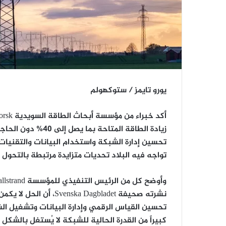
يورو تايمز / ستوكهولم
زيادة الطاقة المتاح
تحسين إدارة الشبكة واستخدام البيانات والتقنيات
تواجه فيه البلاد تحديات متزايدة مرتبطة بالتحول 
نشرته صحيفة  Dagbladet
تحسين القياس الرقمي وإدارة البيانات وتشغيل الشبك
كبيراً من القدرة الحالية للشبكة لا يُستغل بالشكل ا