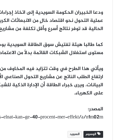
ودعا الخبيران الحكومة السويدية إلى اتخاذ إجراء
عملية التحول نحو اقتصاد خالٍ من الانبعاثات الكرب
الحالية قد توفر نتائج أسرع وأقل تكلفة من مشاريع
كما طالبا هيئة تفتيش سوق الطاقة السويدية بو
مستوى استغلال الشبكات القائمة بدلاً من الاعتم
ويأتي هذا الطرح في وقت تتزايد فيه المخاوف من 
ارتفاع الطلب الناتج عن مشاريع التحول الصناعي ال
البيانات. ويرى خبراء الطاقة أن الإدارة الذكية ل
على الكهرباء.
المصدر:
ges-elnat-kan-ge-40-procent-mer-effekt/a/n1m02m
الوسوم
السويد