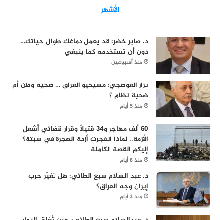
الأشهر
د. صابر خضر: قد يعمل دماغك طوال حياتك…
دون أن تستخدمه كما ينبغي
منذ أسبوعين
نزار العوصجي: مسيحيو العراق … ضحية وطن أم
ضحية نظام ؟
منذ 5 أيام
60 ألف مهاجر و34 قتيلاً وقرار قضائي أشعل
الأزمة.. لماذا انفجرت أزمة الهجرة في سبتة؟
إليكم القصة الكاملة
منذ 6 أيام
د. عبد السلام سبع الطائي: هل تغيّر حرب
إيران وجه العراق؟
منذ 3 أيام
د. عبدالسلام سبع الطائي: حين تُغلق البحار