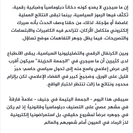
إن ما سيجري لا يعدو كونه
دخاناً دبلوماسياً وضبابية رقمية
،
تُكثَّف فيها الرموز السياسية، بينما تبقى النتائج العملية
غامضة أو مؤجلة. لذلك، من حقنا وصف الحدث بأنه
سيرك
إلكتروني متكامل الأركان
، تتزاحم فيه الكاميرات والابتسامات
والتصريحات، فيما يظل جوهر التفاهمات موضع تساؤل.
وبين الكرنفال الرقمي
والتضليليونيا السياسية
، يبقى الانطباع
لدى كثيرين أن ما سيجري في “الجمعة الحزينة” سيكون أقرب
إلى عرضٍ إعلامي واسع منه إلى تحولٍ سياسي حاسم؛ حبرٌ
قليل على الورق، وضجيجٌ كبير في الفضاء الإعلامي، لكن بإلزامٍ
محدود ونتائجٍ ما زالت تنتظر اختبار الواقع.
سيبقى هذا اليوم – الجمعة اليتيمة في جنيف – علامةً فارقةً
في مشهدٍ عصيٍّ على التصنيف دبلوماسياً وقانونياً؛ إذ لم يكن
في جوهره عرضاً لمشروعٍ حقيقي، بل استعراضونيا إلكترونية
لذرّ الرماد في العيون أمام شعوبهم والعالم