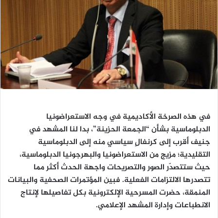
في هذه الصرخة الأكاديمية في وجه ا
لاستعراضونيا
الدبلوماسية
بشأن “الجمعة الحزينة”، بدا لنا المشهد في
جنيف أقرب إلى
كرنفالٍ سياسي
منه إلى الدبلوماسية
التقليدية؛ مزيج من الاستعراضونيا
والبهرجونيا الدبلوماسية،
حيث ستتصدّر الصور والتصريحات واجهة الحدث أكثر مما
تتصدرها الالتزامات الفعلية. فبين المؤتمرات الصحفية والبيانات
المنمقة، حضرت
المسرحية الإلكترونية
بكل تفاصيلها لإنتاج
الانطباعات وإدارة المشهد الإعلامي.