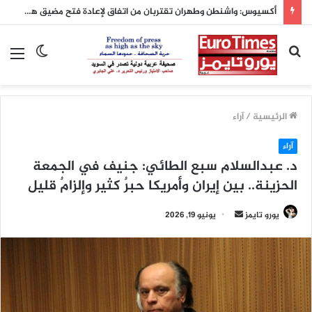
أكسيوس: واشنطن وطهران تقتربان من اتفاق لإعادة فتح مضيق هرمز والإعلان عنه اليوم
بحث
الوضع
الق
عن
المظلم
الرئيسية
/
آراء
آراء
د. عبدالسلام سبع الطائي: جنيف في الجمعة
الحزينة.. بين إيران وأمريكا حبرٌ كثير وإلزامٌ قليل
أرسل
يورو تايمز
يونيو 19, 2026
بريدا
إلكترونيا