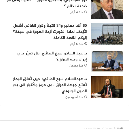
نزار العوصجي: مسيحيو العراق … ضحية وطن أم
ضحية نظام ؟
منذ 4 أيام
60 ألف مهاجر و34 قتيلاً وقرار قضائي أشعل
الأزمة.. لماذا انفجرت أزمة الهجرة في سبتة؟
إليكم القصة الكاملة
منذ 5 أيام
د. عبد السلام سبع الطائي: هل تغيّر حرب
إيران وجه العراق؟
منذ يومين
د. عبدالسلام سبع الطائي: حين تُغلق البحار
تُفتح جبهة العراق.. من هرمز والأنبار الى بحر
الصين الجنوبي
منذ أسبوعين