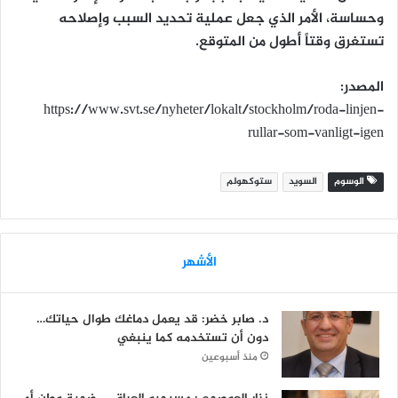
وحساسة، الأمر الذي جعل عملية تحديد السبب وإصلاحه
تستغرق وقتاً أطول من المتوقع.
المصدر:
https://www.svt.se/nyheter/lokalt/stockholm/roda-linjen-
rullar-som-vanligt-igen
الوسوم
السويد
ستوكهولم
الأشهر
د. صابر خضر: قد يعمل دماغك طوال حياتك…
دون أن تستخدمه كما ينبغي
منذ أسبوعين