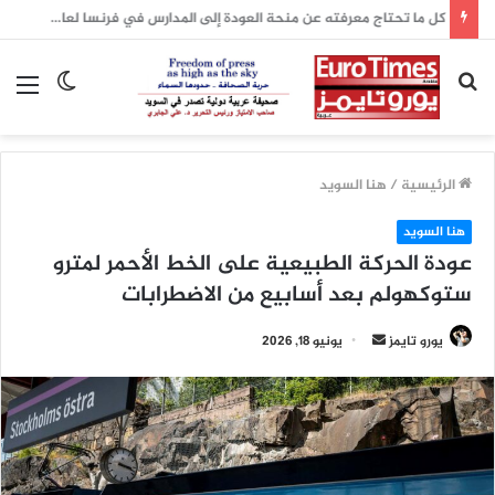
أكسيوس: واشنطن وطهران تقتربان من اتفاق لإعادة فتح مضيق هرمز والإعلان عنه اليوم
بحث
الوضع
الق
عن
المظلم
الرئيسية
/
هنا السويد
هنا السويد
عودة الحركة الطبيعية على الخط الأحمر لمترو
ستوكهولم بعد أسابيع من الاضطرابات
أرسل
يورو تايمز
يونيو 18, 2026
بريدا
إلكترونيا