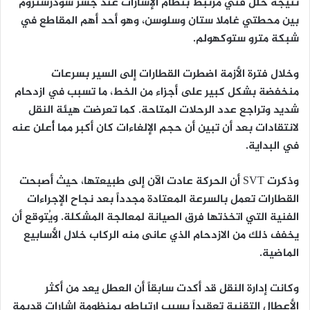
نتيجة خلل فني مرتبط بنظام الإشارات عند جسر سودرستروم
بين محطتي غاملا ستان وسلوسن، وهو أحد أهم المقاطع في
شبكة مترو ستوكهولم.
وخلال فترة الأزمة اضطرت القطارات إلى السير بسرعات
منخفضة بشكل كبير على أجزاء من الخط، ما تسبب في ازدحام
شديد وتراجع عدد الرحلات المتاحة. كما تعرضت هيئة النقل
لانتقادات بعد أن تبين أن حجم الإلغاءات كان أكبر مما أُعلن عنه
في البداية.
وذكرت SVT أن الحركة عادت الآن إلى طبيعتها، حيث أصبحت
القطارات تعمل بالسرعة المعتادة مجدداً بعد نجاح الإجراءات
الفنية التي اتخذتها فرق الصيانة لمعالجة المشكلة. ويُتوقع أن
يخفف ذلك من الازدحام الذي عانى منه الركاب خلال الأسابيع
الماضية.
وكانت إدارة النقل قد أكدت سابقاً أن العطل يعد من أكثر
الأعطال التقنية تعقيداً بسبب ارتباطه بمنظومة إشارات قديمة