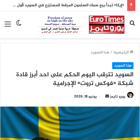
«إيكا» تبدأ بيع سمك السلمون المرقط المستزرع في السويد لأول مرة
بحث
الوضع
الق
عن
المظلم
الرئيسية
/
هنا السويد
هنا السويد
السويد تترقب اليوم الحكم على احد أبرز قادة
شبكة «فوكس تروت» الإجرامية
أرسل
يورو تايمز
يونيو 18, 2026
بريدا
إلكترونيا