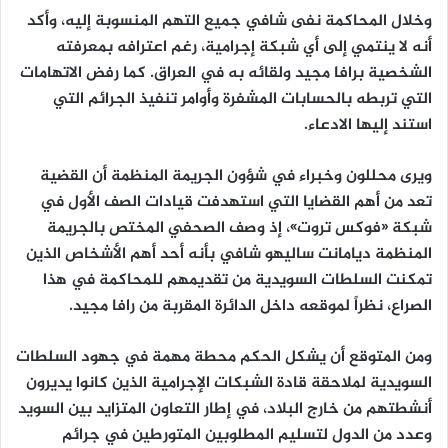
وخلال المحاكمة نفى شافي جميع التهم المنسوبة إليه، وأكد
أنه لا ينتمي إلى أي شبكة إجرامية، رغم اعترافه بمعرفته
الشخصية برافا مجيد ولقائه به في العراق. كما رفض الاتهامات
التي تربطه بالحسابات المشفرة وأوامر تنفيذ الجرائم التي
استند إليها الادعاء.
ويرى محللون وخبراء في شؤون الجريمة المنظمة أن القضية
تعد من أهم القضايا التي استهدفت قيادات الصف الأول في
شبكة «فوكس تروت»، إذ وصف الصحفي المختص بالجريمة
المنظمة ديامانت ساليهو شافي بأنه أحد أهم الأشخاص الذين
تمكنت السلطات السويدية من تقديمهم للمحاكمة في هذا
الصراع، نظراً لموقعه داخل الدائرة المقربة من رافا مجيد.
ومن المتوقع أن يشكل الحكم محطة مهمة في جهود السلطات
السويدية لملاحقة قادة الشبكات الإجرامية الذين كانوا يديرون
أنشطتهم من خارج البلاد، في إطار التعاون المتزايد بين السويد
وعدد من الدول لتسليم المطلوبين المتورطين في جرائم