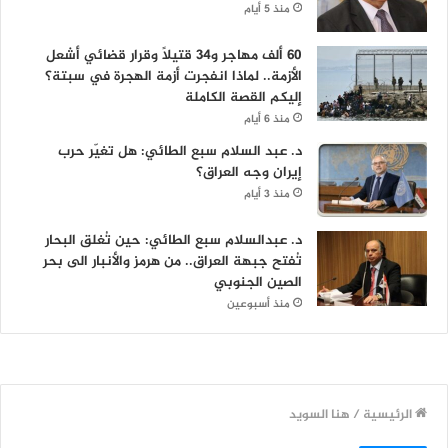
منذ 5 أيام
60 ألف مهاجر و34 قتيلاً وقرار قضائي أشعل
الأزمة.. لماذا انفجرت أزمة الهجرة في سبتة؟
إليكم القصة الكاملة
منذ 6 أيام
د. عبد السلام سبع الطائي: هل تغيّر حرب
إيران وجه العراق؟
منذ 3 أيام
د. عبدالسلام سبع الطائي: حين تُغلق البحار
تُفتح جبهة العراق.. من هرمز والأنبار الى بحر
الصين الجنوبي
منذ أسبوعين