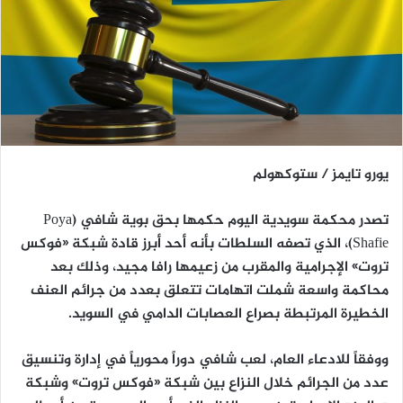
يورو تايمز / ستوكهولم
تصدر محكمة سويدية اليوم حكمها بحق بوية شافي (Poya
Shafie)، الذي تصفه السلطات بأنه أحد أبرز قادة شبكة «فوكس
تروت» الإجرامية والمقرب من زعيمها رافا مجيد، وذلك بعد
محاكمة واسعة شملت اتهامات تتعلق بعدد من جرائم العنف
الخطيرة المرتبطة بصراع العصابات الدامي في السويد.
ووفقاً للادعاء العام، لعب شافي دوراً محورياً في إدارة وتنسيق
عدد من الجرائم خلال النزاع بين شبكة «فوكس تروت» وشبكة