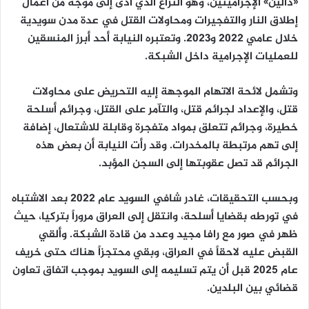
«دالين» الإجراميتين، وهو النزاع الذي أدى إلى موجة من أعمال
إطلاق النار والتفجيرات ومحاولات القتل في عدة مدن سويدية
خلال عامي 2022 و2023. وتعتبره النيابة أحد أبرز المنسقين
للعمليات الإجرامية داخل الشبكة.
وتشمل لائحة الاتهام الموجهة إليه التحريض على محاولات
قتل، والإعداد لجرائم قتل، والتآمر على القتل، وجرائم أسلحة
خطيرة، وجرائم تتعلق بمواد متفجرة وقابلة للاشتعال، إضافة
إلى تهم مرتبطة بالمخدرات. وقد رأت النيابة أن بعض هذه
الجرائم قد تصل عقوبتها إلى السجن المؤبد.
وبحسب التحقيقات، غادر شافي السويد عام 2022 بعد الاشتباه
في تورطه بقضايا أسلحة، وانتقل إلى العراق مروراً بتركيا، حيث
ظهر في صور مع رافا مجيد وعدد من قادة الشبكة. وألقي
القبض عليه لاحقاً في العراق، وبقي محتجزاً هناك حتى خريف
عام 2025 قبل أن يتم تسليمه إلى السويد بموجب اتفاق تعاون
قضائي بين البلدين.