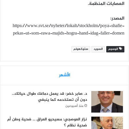
العصابات المنظمة.
المصدر:
https://www.svt.se/nyheter/lokalt/stockholm/poya-shafie-
pekas-ut-som-rawa-majids-hogra-hand-idag-faller-domen
الوسوم
السويد
ستوكهولم
الأشهر
د. صابر خضر: قد يعمل دماغك طوال حياتك…
دون أن تستخدمه كما ينبغي
منذ أسبوعين
نزار العوصجي: مسيحيو العراق … ضحية وطن أم
ضحية نظام ؟