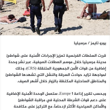
يورو تايمز / مرسيليا
قررت السلطات الفرنسية تعزيز الإجراءات الأمنية على شواطئ
مدينة مرسيليا خلال موسم العطلات الصيفية، عبر نشر وحدة
إضافية من قوات الأمن الجمهورية المتنقلة (CRS)، وذلك
لمواجهة تزايد حوادث السرقة والنشل التي تشهدها الشواطئ
والمناطق الساحلية المكتظة بالزوار خلال أشهر الصيف.
وبحسب تقرير إذاعة Europe 1، ستعمل الوحدة الأمنية الإضافية
على دعم قوات الشرطة المحلية في مراقبة الشواطئ
والأماكن السياحية الأكثر ازدحاماً، مع التركيز على مكافحة