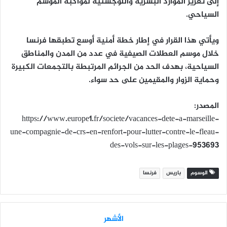
إلى تعزيز الموارد البشرية واللوجستية لمواكبة الموسم
السياحي.
ويأتي هذا القرار في إطار خطة أمنية أوسع تطبقها فرنسا
خلال موسم العطلات الصيفية في عدد من المدن والمناطق
السياحية، بهدف الحد من الجرائم المرتبطة بالتجمعات الكبيرة
وحماية الزوار والمقيمين على حد سواء.
المصدر:
https://www.europe1.fr/societe/vacances-dete-a-marseille-
une-compagnie-de-crs-en-renfort-pour-lutter-contre-le-fleau-
des-vols-sur-les-plages-953693
الوسوم
باريس
فرنسا
الأشهر