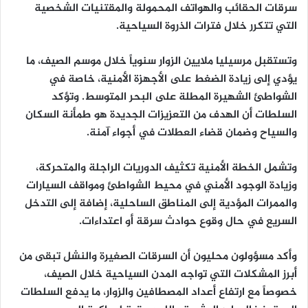
سرقات الحقائب والهواتف المحمولة والمقتنيات الشخصية
التي تتكرر خلال فترات الذروة السياحية.
وتستقبل مرسيليا ملايين الزوار سنوياً خلال موسم الصيف، ما
يؤدي إلى زيادة الضغط على الأجهزة الأمنية، خاصة في
الشواطئ الشهيرة المطلة على البحر المتوسط. وتؤكد
السلطات أن الهدف من التعزيزات الجديدة هو طمأنة السكان
والسياح وضمان قضاء العطلات في أجواء آمنة.
وتشمل الخطة الأمنية تكثيف الدوريات الراجلة والمتحركة،
وزيادة الوجود الأمني في محيط الشواطئ ومواقف السيارات
والممرات المؤدية إلى المناطق الساحلية، إضافة إلى التدخل
السريع في حال وقوع حوادث سرقة أو اعتداءات.
وأكد مسؤولون محليون أن السرقات الصغيرة والنشل تبقى من
أبرز المشكلات التي تواجه المدن السياحية خلال الصيف،
خصوصاً مع ارتفاع أعداد المصطافين والزوار، ما يدفع السلطات