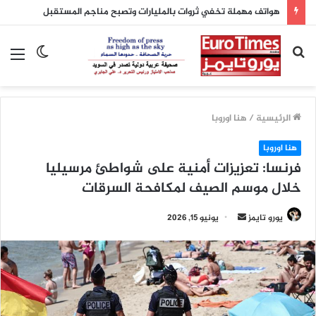
هواتف مهملة تخفي ثروات بالمليارات وتصبح مناجم المستقبل
بحث
الوضع
الق
عن
المظلم
الرئيسية
/
هنا اوروبا
هنا اوروبا
فرنسا: تعزيزات أمنية على شواطئ مرسيليا
خلال موسم الصيف لمكافحة السرقات
أرسل
يورو تايمز
يونيو 15, 2026
بريدا
إلكترونيا