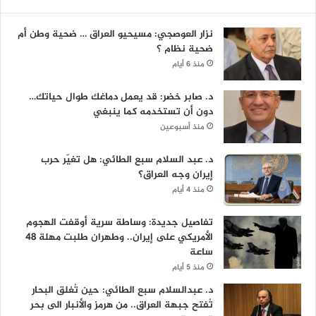
نزار العوصجي: مسيحيو العراق … ضحية وطن أم
ضحية نظام ؟
منذ 6 أيام
د. صابر خضر: قد يعمل دماغك طوال حياتك…
دون أن تستخدمه كما ينبغي
منذ أسبوعين
د. عبد السلام سبع الطائي: هل تغيّر حرب
إيران وجه العراق؟
منذ 4 أيام
تفاصيل جديدة: وساطة سرية أوقفت الهجوم
الأمريكي على إيران.. وطهران طلبت مهلة 48
ساعة
منذ 5 أيام
د. عبدالسلام سبع الطائي: حين تُغلق البحار
تُفتح جبهة العراق.. من هرمز والأنبار الى بحر