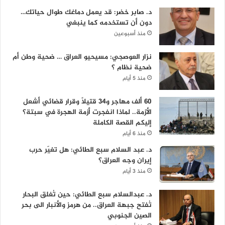
د. صابر خضر: قد يعمل دماغك طوال حياتك…
دون أن تستخدمه كما ينبغي
منذ أسبوعين
نزار العوصجي: مسيحيو العراق … ضحية وطن أم
ضحية نظام ؟
منذ 5 أيام
60 ألف مهاجر و34 قتيلاً وقرار قضائي أشعل
الأزمة.. لماذا انفجرت أزمة الهجرة في سبتة؟
إليكم القصة الكاملة
منذ 6 أيام
د. عبد السلام سبع الطائي: هل تغيّر حرب
إيران وجه العراق؟
منذ 3 أيام
د. عبدالسلام سبع الطائي: حين تُغلق البحار
تُفتح جبهة العراق.. من هرمز والأنبار الى بحر
الصين الجنوبي