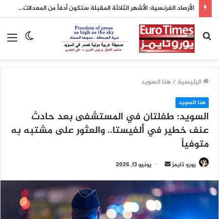
الأرصاد الفرنسية: الأشهر الثلاثة المقبلة ستكون أدفأ من المعدلات الطبيعية
بحث
الوضع
الق
عن
المظلم
الرئيسية
/
هنا السويد
هنا السويد
السويد: طفلتان في المستشفى بعد حادث
عنف خطير في ألفيستا.. والعثور على مشتبه به
متوفياً
أرسل
يورو تايمز
يونيو 13, 2026
بريدا
إلكترونيا