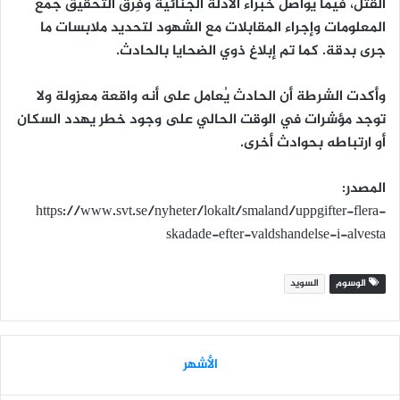
القتل، فيما يواصل خبراء الأدلة الجنائية وفِرق التحقيق جمع
المعلومات وإجراء المقابلات مع الشهود لتحديد ملابسات ما
جرى بدقة. كما تم إبلاغ ذوي الضحايا بالحادث.
وأكدت الشرطة أن الحادث يُعامل على أنه واقعة معزولة ولا
توجد مؤشرات في الوقت الحالي على وجود خطر يهدد السكان
أو ارتباطه بحوادث أخرى.
المصدر:
https://www.svt.se/nyheter/lokalt/smaland/uppgifter-flera-
skadade-efter-valdshandelse-i-alvesta
الوسوم
السويد
الأشهر