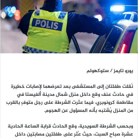
يورو تايمز / ستوكهولم
نُقلت طفلتان إلى المستشفى بعد تعرضهما لإصابات خطيرة
في حادث عنف وقع داخل منزل شمال مدينة ألفيستا في
مقاطعة كرونوبري، فيما عثرت الشرطة على رجل متوفٍ بالقرب
من المنزل يُشتبه بأنه المسؤول عن الهجوم.
وبحسب الشرطة السويدية، وقع الحادث قرابة الساعة الحادية
عشرة صباح السبت، حيث عُثر على طفلتين مصابتين داخل