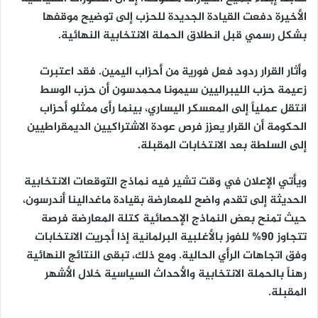
الأخيرة دفعت القيادة الجديدة للحزب إلى توضيح موقفها
بشكل رسمي قبل انطلاق الحملة الانتخابية النهائية.
وأثار القرار ردود فعل فورية من أحزاب اليمين. فقد اعتبرت
زعيمة حزب الليبراليين سيمونا محمدسون أن حزب الوسط
انتقل عملياً إلى المعسكر اليساري، بينما رأى ممثلو أحزاب
الحكومة أن القرار يعزز فرص عودة الاشتراكيين الديمقراطيين
إلى السلطة بعد الانتخابات المقبلة.
ويأتي الإعلان في وقت تشير فيه نماذج التوقعات الانتخابية
الحديثة إلى تقدم واضح للمعارضة بقيادة ماغدالينا أندرسون،
حيث تمنح بعض النماذج الإحصائية كتلة المعارضة فرصة
تتجاوز 90% للفوز بالأغلبية البرلمانية إذا أجريت الانتخابات
وفق اتجاهات الرأي الحالية. ومع ذلك، تبقى النتائج النهائية
رهناً بالحملة الانتخابية والأحداث السياسية خلال الأشهر
المقبلة.