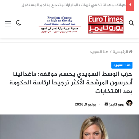
هواتف مهملة تخفي ثروات بالمليارات وتصبح مناجم المستقبل
بحث
الوضع
الق
عن
المظلم
الرئيسية
/
هنا السويد
هنا السويد
حزب الوسط السويدي يحسم موقفه: ماغدالينا
أندرسون المرشحة الأكثر ترجيحاً لرئاسة الحكومة
بعد الانتخابات
أرسل
يورو تايمز
يونيو 9, 2026
بريدا
إلكترونيا