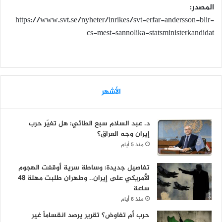
المصدر:
https://www.svt.se/nyheter/inrikes/svt-erfar-andersson-blir-
cs-mest-sannolika-statsministerkandidat
الأشهر
د. عبد السلام سبع الطائي: هل تغيّر حرب
إيران وجه العراق؟
منذ 5 أيام
تفاصيل جديدة: وساطة سرية أوقفت الهجوم
الأمريكي على إيران.. وطهران طلبت مهلة 48
ساعة
منذ 6 أيام
حرب أم تفاوض؟ تقرير يرصد انقساماً غير