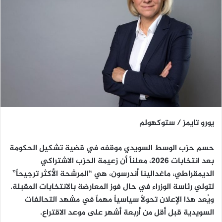
يورو تايمز / ستوكهولم
حسم حزب الوسط السويدي موقفه في قضية تشكيل الحكومة
بعد انتخابات 2026، معلناً أن زعيمة الحزب الاشتراكي
الديمقراطي، ماغدالينا أندرسون، هي “المرشحة الأكثر ترجيحاً”
لتولي رئاسة الوزراء في حال فوز المعارضة بالانتخابات المقبلة.
ويُعد هذا الإعلان تحولاً سياسياً مهماً في مشهد التحالفات
السويدية قبل أقل من أربعة أشهر على موعد الاقتراع.