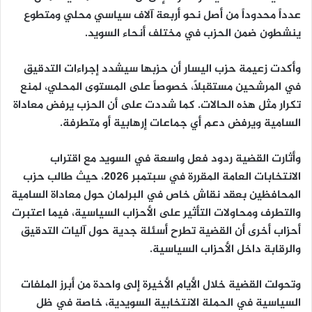
عدداً محدوداً من أصل نحو أربعة آلاف سياسي محلي ومتطوع
ينشطون ضمن الحزب في مختلف أنحاء السويد.
وأكدت زعيمة حزب اليسار أن حزبها سيشدد إجراءات التدقيق
في المرشحين مستقبلاً، خصوصاً على المستوى المحلي، لمنع
تكرار مثل هذه الحالات. كما شددت على أن الحزب يرفض معاداة
السامية ويرفض دعم أي جماعات إرهابية أو متطرفة.
وأثارت القضية ردود فعل واسعة في السويد مع اقتراب
الانتخابات العامة المقررة في سبتمبر 2026، حيث طالب حزب
المحافظين بعقد نقاش خاص في البرلمان حول معاداة السامية
والتطرف ومحاولات التأثير على الأحزاب السياسية، فيما اعتبرت
أحزاب أخرى أن القضية تطرح أسئلة جدية حول آليات التدقيق
والرقابة داخل الأحزاب السياسية.
وتحولت القضية خلال الأيام الأخيرة إلى واحدة من أبرز الملفات
السياسية في الحملة الانتخابية السويدية، خاصة في ظل