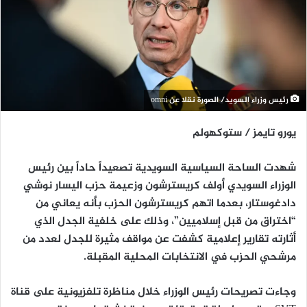
رئيس وزراء السويد/ الصورة نقلا عن omni
يورو تايمز / ستوكهولم
شهدت الساحة السياسية السويدية تصعيداً حاداً بين رئيس
الوزراء السويدي أولف كريسترشون وزعيمة حزب اليسار نوشي
دادغوستار، بعدما اتهم كريسترشون الحزب بأنه يعاني من
“اختراق من قبل إسلاميين”، وذلك على خلفية الجدل الذي
أثارته تقارير إعلامية كشفت عن مواقف مثيرة للجدل لعدد من
مرشحي الحزب في الانتخابات المحلية المقبلة.
وجاءت تصريحات رئيس الوزراء خلال مناظرة تلفزيونية على قناة