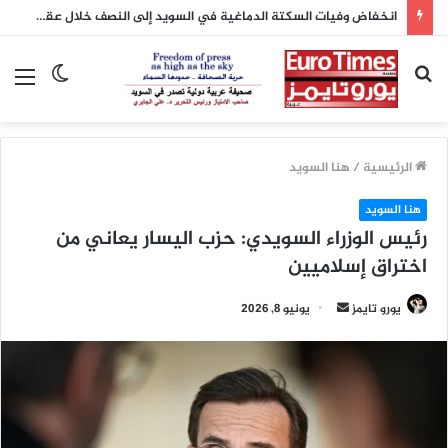
انخفاض وفيات السكتة الدماغية في السويد إلى النصف خلال عقدين بفضل تطور العلاج
بحث
الوضع
الق
عن
المظلم
الرئيسية
/
هنا السويد
هنا السويد
رئيس الوزراء السويدي: حزب اليسار يعاني من
اختراق إسلاميين
أرسل
يورو تايمز
يونيو 8, 2026
بريدا
إلكترونيا