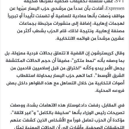
SVT، عقب سلسلة تحقيقات صحفية نشرتها صحيفة
Expressen، أفادت بأن عدداً من مرشحي حزب اليسار عبّروا عن
مواقف وُصفت بأنها معادية للسامية أو تضمنت تأييداً أو تبريراً
لهجمات إرهابية، إضافة إلى منشورات مرتبطة بجماعات
مصنفة إرهابية. ونتيجة لذلك، قام الحزب بشطب أكثر من
عشرين مرشحاً من قوائمه الانتخابية.
وقال كريسترشون إن القضية لا تتعلق بحالات فردية معزولة، بل
بما وصفه بأنه “نمط متكرر”، مضيفاً أن حجم الحالات المكتشفة
يجعل الأمر يبدو وكأنه “اختراق من قبل إسلاميين قادمين من
الشرق الأوسط”. كما اتهم حزب اليسار بمحاولة استقطاب
أصوات انتخابية من خلال التساهل مع هذه الظواهر داخل بعض
فروعه المحلية.
في المقابل، رفضت دادغوستار هذه الاتهامات بشدة، ووصفت
تصريحات رئيس الوزراء بأنها “سخيفة بالكامل” و”غير لائقة”،
مؤكدة أن الحزب تعامل فوراً مع الأشخاص الذين كشفت عنهم
التحقيقات الصحفية. وأشارت إلى أن الحالات المعنية تمثل