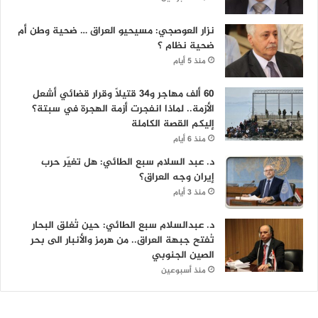
نزار العوصجي: مسيحيو العراق … ضحية وطن أم
ضحية نظام ؟
منذ 5 أيام
60 ألف مهاجر و34 قتيلاً وقرار قضائي أشعل
الأزمة.. لماذا انفجرت أزمة الهجرة في سبتة؟
إليكم القصة الكاملة
منذ 6 أيام
د. عبد السلام سبع الطائي: هل تغيّر حرب
إيران وجه العراق؟
منذ 3 أيام
د. عبدالسلام سبع الطائي: حين تُغلق البحار
تُفتح جبهة العراق.. من هرمز والأنبار الى بحر
الصين الجنوبي
منذ أسبوعين