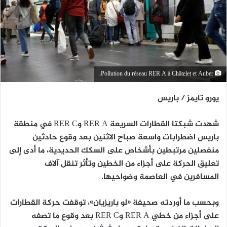
Pollution du réseau RER A à Châtelet et Auber.
يورو تايمز / باريس
شهدت شبكتا القطارات السريعة RER A وRER C في منطقة
باريس اضطرابات واسعة صباح الاثنين بعد وقوع حادثين
منفصلين مرتبطين بأشخاص على السكك الحديدية، ما أدى إلى
تعليق الحركة على أجزاء من الخطين وتأثر تنقل آلاف
المسافرين في العاصمة وضواحيها.
وبحسب ما أوردته صحيفة «لو باريزيان»، توقفت حركة القطارات
على أجزاء من خطي RER A وRER C بعد وقوع ما تصفه