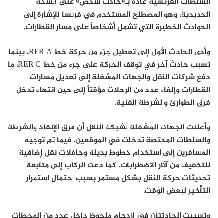
السلطات الفرنسية عادة بـ«حادث شخص» على السكة
الحديدية، وهو المصطلح المستخدم في فرنسا للإشارة إلى
الحوادث الخطيرة التي تشمل أشخاصاً على مسار القطارات.
وأدى الحادث الأول إلى تعطيل جزء من حركة خط RER A، بينما
تسبب حادث آخر في توقف الحركة على جزء من خط RER C، ما
دفع شركات النقل والجهات المشغلة إلى تعديل مسارات
القطارات وإلغاء عدد من الرحلات مؤقتاً إلى حين انتهاء تدخل
فرق الطوارئ والشرطة الفنية.
وأعلنت الجهات المشغلة لشبكة النقل أن فرق الإنقاذ والشرطة
والسلطات المختصة تدخلت في الموقعين، فيما تم توجيه
المسافرين إلى استخدام خطوط بديلة وحافلات نقل إضافية
للتخفيف من آثار الاضطرابات. كما دعت الركاب إلى متابعة
تحديثات حركة النقل بشكل مستمر بسبب احتمال استمرار
التأخير لبعض الوقت.
وتسببت الحادثتان في ازدحام ملحوظ داخل عدد من المحطات