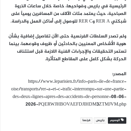
الرئيسية في باريس وضواحيها، خاصة خلال ساعات الذروة
الصباحية، حيث يعتمد مئات الآلاف من المسافرين يومياً على
شبكتي RER A وRER C للوصول إلى أماكن العمل والدراسة.
ولم تصدر السلطات الفرنسية حتى الآن تفاصيل إضافية بشأن
هوية الأشخاص المعنيين بالحادثين أو ظروف وقوعهما، بينما
تستمر التحقيقات والإجراءات الفنية اللازمة قبل استئناف
الحركة بشكل كامل على المقاطع المتأثرة.
المصدر:
https://www.leparisien.fr/info-paris-ile-de-france-
oise/transports/rer-a-et-c-trafic-interrompu-sur-une-partie-
des-deux-lignes-apres-des-accidents-de-personne-08-06-
2026-PQERWJHBOVAEFDJIHDM3ZTMJVM.php
الوسوم
باريس
فرنسا