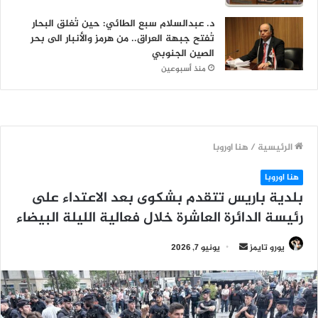
د. عبدالسلام سبع الطائي: حين تُغلق البحار
تُفتح جبهة العراق.. من هرمز والأنبار الى بحر
الصين الجنوبي
منذ أسبوعين