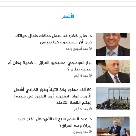
الأشهر
د. صابر خضر: قد يعمل دماغك طوال حياتك…
دون أن تستخدمه كما ينبغي
منذ أسبوع واحد
نزار العوصجي: مسيحيو العراق … ضحية وطن أم
ضحية نظام ؟
منذ 4 أيام
60 ألف مهاجر و34 قتيلاً وقرار قضائي أشعل
الأزمة.. لماذا انفجرت أزمة الهجرة في سبتة؟
إليكم القصة الكاملة
منذ 5 أيام
د. عبد السلام سبع الطائي: هل تغيّر حرب
إيران وجه العراق؟
منذ يومين