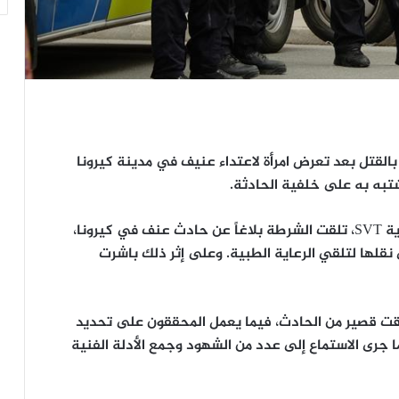
لقتل بعد تعرض امرأة لاعتداء عنيف في مدينة كيرونا
به به على خلفية الحادثة.
وبحسب ما أوردته هيئة الإذاعة والتلفزيون السويدية SVT، تلقت الشرطة بلاغاً عن حادث عنف في كيرونا،
قلها لتلقي الرعاية الطبية. وعلى إثر ذلك باشرت
قت قصير من الحادث، فيما يعمل المحققون على تحديد
ما جرى الاستماع إلى عدد من الشهود وجمع الأدلة الفنية