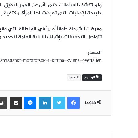
ولم تكشف السلطات حتى الآن عن العمر الدقيق لل
طبيعة الإصابات التي تعرضت لها المرأة، مكتفية با
وفرضت الشرطة طوقاً أمنياً في المنطقة التي وقع فيه
تتواصل التحقيقات بإشراف النيابة العامة لتحديد م
المصدر:
n/misstankt-mordforsok-i-kiruna-kvinna-overfallen
الوسوم
السويد
فيسبوك
تويتر
لينكدإن
ماسنجر
مشاركة عبر البريد
شاركها