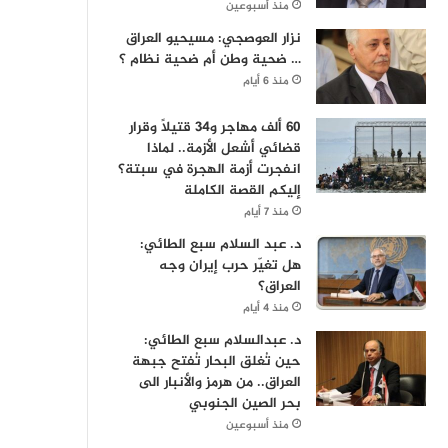
منذ أسبوعين
نزار العوصجي: مسيحيو العراق
… ضحية وطن أم ضحية نظام ؟
منذ 6 أيام
60 ألف مهاجر و34 قتيلاً وقرار
قضائي أشعل الأزمة.. لماذا
انفجرت أزمة الهجرة في سبتة؟
إليكم القصة الكاملة
منذ 7 أيام
د. عبد السلام سبع الطائي:
هل تغيّر حرب إيران وجه
العراق؟
منذ 4 أيام
د. عبدالسلام سبع الطائي:
حين تُغلق البحار تُفتح جبهة
العراق.. من هرمز والأنبار الى
بحر الصين الجنوبي
منذ أسبوعين