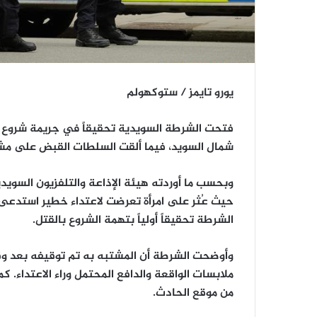
يورو تايمز / ستوكهولم
فتحت الشرطة السويدية تحقيقاً في جريمة شروع با
شمال السويد، فيما ألقت السلطات القبض على مشت
حيث عُثر على امرأة تعرضت لاعتداء خطير استدعى ن
الشرطة تحقيقاً أولياً بتهمة الشروع بالقتل.
وأوضحت الشرطة أن المشتبه به تم توقيفه بعد و
ملابسات الواقعة والدافع المحتمل وراء الاعتداء. ك
من موقع الحادث.