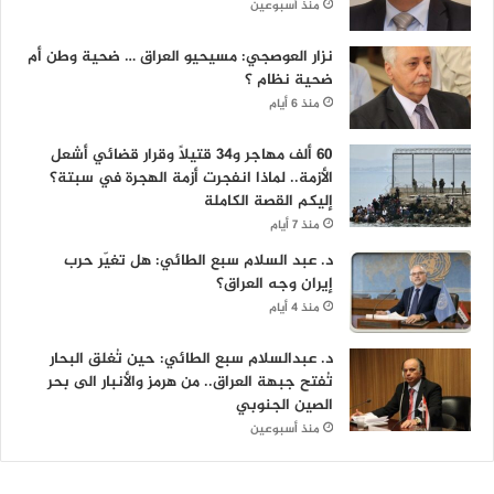
منذ أسبوعين
نزار العوصجي: مسيحيو العراق … ضحية وطن أم
ضحية نظام ؟
منذ 6 أيام
60 ألف مهاجر و34 قتيلاً وقرار قضائي أشعل
الأزمة.. لماذا انفجرت أزمة الهجرة في سبتة؟
إليكم القصة الكاملة
منذ 7 أيام
د. عبد السلام سبع الطائي: هل تغيّر حرب
إيران وجه العراق؟
منذ 4 أيام
د. عبدالسلام سبع الطائي: حين تُغلق البحار
تُفتح جبهة العراق.. من هرمز والأنبار الى بحر
الصين الجنوبي
منذ أسبوعين