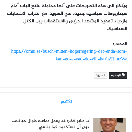
ويُنظر الى هذه التصريحات على أنها محاولة لفتح الباب أمام
سيناريوهات سياسية جديدة في السويد، مع اقتراب الانتخابات
وازدياد تعقيد المشهد الحزبي والاستقطاب بين الكتل
السياسية.
المصدر:
https://omni.se/busch-mitten-hogerregering-det-enda-som-
kan-ge-s-vad-de-vill-ha/a/RjmzWa
الوسوم
السويد
الأشهر
د. صابر خضر: قد يعمل دماغك طوال حياتك…
دون أن تستخدمه كما ينبغي