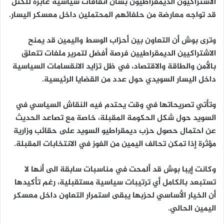
الاشتراكيون الديمقراطيون بشأن اتفاقات سياسية عابرة للكتل
قد تواجه معارضة من حلفائهم المحتملين داخل معسكر اليسار.
وترى بوش أن التعاون بين أحزاب الوسط واليمين قد يمنح
الاشتراكيين الديمقراطيين فرصة أفضل لتمرير ملفات تتعلق
بالأمن والطاقة والاقتصاد، في ظل تزايد الانقسامات السياسية
داخل اليسار السويدي حول عدد من القضايا الرئيسية.
وتأتي تصريحاتها في وقت يحتدم فيه النقاش السياسي في
السويد حول شكل الحكومة المقبلة، خاصة مع تصاعد الحديث
عن احتمال حصول حزب ديمقراطيو السويد على حقائب وزارية
مؤثرة إذا تمكن تحالف اليمين من الفوز في الانتخابات المقبلة.
وكانت إيبا بوش قد ألمحت في مناسبات سابقة الى أنها لا
تستبعد بالكامل أي ترتيبات سياسية مستقبلية، رغم تأكيدها
أن الخيار الأساسي لحزبها يبقى استمرار التعاون داخل معسكر
اليمين الحالي.