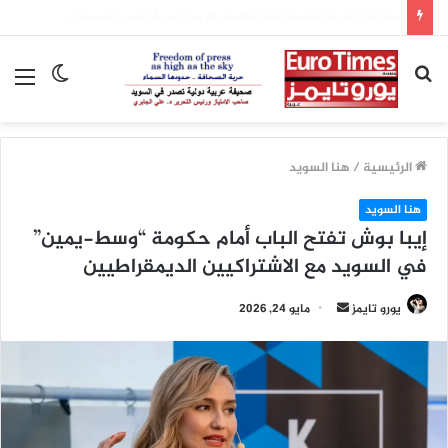
الأرصاد الفرنسية: الأشهر الثلاثة المقبلة ستكون أدفأ من المعدلات الطبيعية
بحث
الوضع
الق
عن
المظلم
الرئيسية
/
هنا السويد
هنا السويد
إيبا بوش تفتح الباب أمام حكومة “وسط-يمين”
في السويد مع الاشتراكيين الديمقراطيين
أرسل
يورو تايمز
مايو 24, 2026
بريدا
إلكترونيا