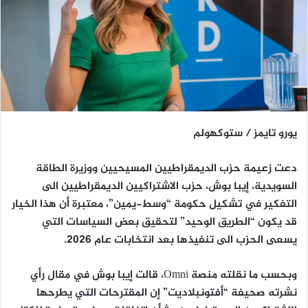
يورو تايمز / ستوكهولم
دعت زعيمة حزب الديمقراطيين المسيحيين ووزيرة الطاقة
السويدية، إيبا بوش، حزب الاشتراكيين الديمقراطيين الى
التفكير في تشكيل حكومة “وسط-يمين”، معتبرة أن هذا الخيار
قد يكون “الطريق الوحيد” لتحقيق بعض السياسات التي
يسعى الحزب الى تنفيذها بعد انتخابات عام 2026.
وبحسب ما نقلته منصة Omni، قالت إيبا بوش في مقال رأي
نشرته صحيفة “أفتونبلاديت” إن المقترحات التي يطرحها