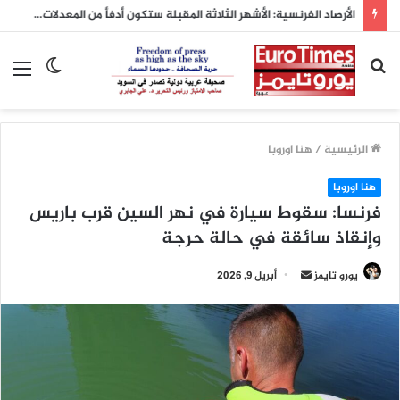
بحث
الوضع
الق
عن
المظلم
الرئيسية
/
هنا اوروبا
هنا اوروبا
فرنسا: سقوط سيارة في نهر السين قرب باريس
وإنقاذ سائقة في حالة حرجة
أرسل
يورو تايمز
أبريل 9, 2026
بريدا
إلكترونيا