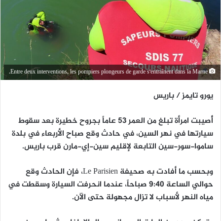
Entre deux interventions, les pompiers plongeurs de garde s'entraînent dans la Marne.
يورو تايمز / باريس
أُصيبت امرأة تبلغ من العمر 53 عاماً بجروح خطيرة بعد سقوط
سيارتها في نهر السين، في حادث وقع صباح الأربعاء في بلدة
ساموا-سور-سين التابعة لإقليم سين-إي-مارن قرب باريس.
وبحسب ما أفادت به صحيفة Le Parisien، فإن الحادث وقع
حوالي الساعة 9:40 صباحاً، عندما انحرفت السيارة وسقطت في
مياه النهر لأسباب لا تزال مجهولة حتى الآن.