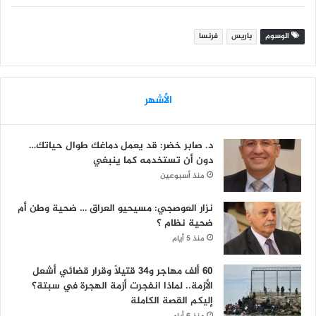
الوسوم
باريس
فرنسا
الأشهر
د. صابر خضر: قد يعمل دماغك طوال حياتك…
دون أن تستخدمه كما ينبغي
منذ أسبوعين
نزار العوصجي: مسيحيو العراق … ضحية وطن أم
ضحية نظام ؟
منذ 5 أيام
60 ألف مهاجر و34 قتيلاً وقرار قضائي أشعل
الأزمة.. لماذا انفجرت أزمة الهجرة في سبتة؟
إليكم القصة الكاملة