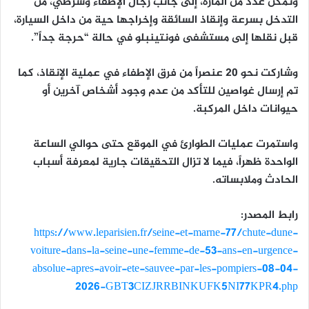
وتمكن عدد من المارة، إلى جانب رجال الإطفاء وشرطي، من
التدخل بسرعة وإنقاذ السائقة وإخراجها حية من داخل السيارة،
قبل نقلها إلى مستشفى فونتينبلو في حالة “حرجة جداً”.
وشاركت نحو 20 عنصراً من فرق الإطفاء في عملية الإنقاذ، كما
تم إرسال غواصين للتأكد من عدم وجود أشخاص آخرين أو
حيوانات داخل المركبة.
واستمرت عمليات الطوارئ في الموقع حتى حوالي الساعة
الواحدة ظهراً، فيما لا تزال التحقيقات جارية لمعرفة أسباب
الحادث وملابساته.
رابط المصدر:
https://www.leparisien.fr/seine-et-marne-77/chute-dune-
voiture-dans-la-seine-une-femme-de-53-ans-en-urgence-
absolue-apres-avoir-ete-sauvee-par-les-pompiers-08-04-
2026-GBT3CIZJRRBINKUFK5NI77KPR4.php