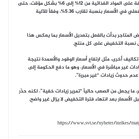
ويشمل القرار الحكومي خفض ضريبة القيمة المضافة على المواد الغذائية من 12% إلى 6% بشكل مؤقت، حتى
نهاية عام 2027، ما يُفترض أن يؤدي إلى انخفاض فعلي في الأسعار بنسبة تقارب 5.36%، وفقاً للآلية
عض المتاجر بدأت بالفعل بتعديل الأسعار بما يعكس هذا
 نسبة التخفيض على كل منتج.
كاليف أخرى، مثل ارتفاع أسعار الوقود والأسمدة نتيجة
ادات غير مباشرة في الأسعار، وهو ما دفع الحكومة إلى
 عدم حدوث زيادات “غير مبررة”.
، ما يجعل من الصعب حالياً “تمرير زيادات خفية”، لكنه حذّر
ل الأسعار بعد انتهاء فترة التخفيض لا يزال غير واضح.
https://www.svt.se/nyheter/inrikes/mat