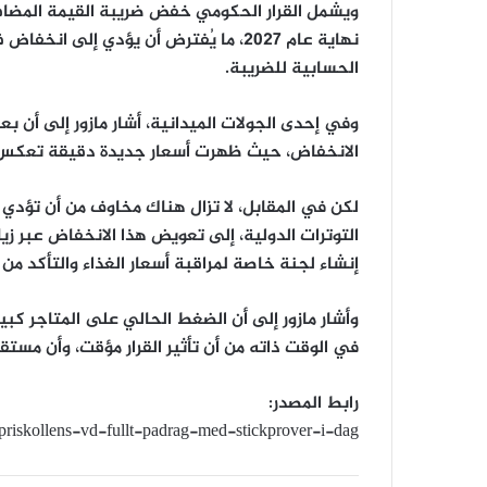
الحسابية للضريبة.
وفي إحدى الجولات الميدانية، أشار مازور إلى أن ب
الانخفاض، حيث ظهرت أسعار جديدة دقيقة تعكس
لكن في المقابل، لا تزال هناك مخاوف من أن تؤدي ت
التوترات الدولية، إلى تعويض هذا الانخفاض عبر زي
إنشاء لجنة خاصة لمراقبة أسعار الغذاء والتأكد من
وأشار مازور إلى أن الضغط الحالي على المتاجر كبير
في الوقت ذاته من أن تأثير القرار مؤقت، وأن مستقب
رابط المصدر:
priskollens-vd-fullt-padrag-med-stickprover-i-dag