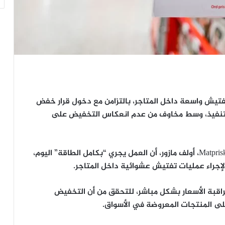
فتيش واسعة داخل المتاجر، بالتزامن مع دخول قرار خفض
ز التنفيذ، وسط مخاوف من عدم انعكاس التخفيض على
وأكد الرئيس التنفيذي لمنصة مقارنة الأسعار Matpriskollen، أولف مازور، أن العمل يجري “بكامل الطاقة” اليوم،
لإجراء عمليات تفتيش عشوائية داخل المتاجر.
ن حالياً على مراقبة الأسعار بشكل مباشر، للتحقق من أن التخفيض
لى المنتجات المعروضة في الأسواق.