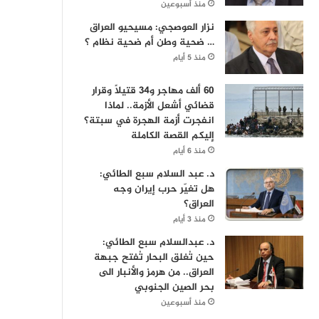
منذ أسبوعين
نزار العوصجي: مسيحيو العراق
… ضحية وطن أم ضحية نظام ؟
منذ 5 أيام
60 ألف مهاجر و34 قتيلاً وقرار
قضائي أشعل الأزمة.. لماذا
انفجرت أزمة الهجرة في سبتة؟
إليكم القصة الكاملة
منذ 6 أيام
د. عبد السلام سبع الطائي:
هل تغيّر حرب إيران وجه
العراق؟
منذ 3 أيام
د. عبدالسلام سبع الطائي:
حين تُغلق البحار تُفتح جبهة
العراق.. من هرمز والأنبار الى
بحر الصين الجنوبي
منذ أسبوعين