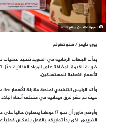
الصورة نقلا عن موقع omni
يورو تايمز / ستوكهولم
بدأت الجهات الرقابية في السويد تنفيذ عمليات ت
ضريبة القيمة المضافة على المواد الغذائية حيّ
الأسعار الفعلية للمستهلكين.
حيث تم نشر فرق ميدانية في مختلف أنحاء البلاد 
وأوضح مازور أن نحو 17 موظفاً يعملو
الضريبي الذي بدأ تطبيقه بالفعل ينعكس فعلياً ع