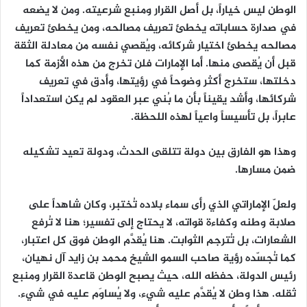
الوطن ليس خياراً، بل أصل القرار ومنبع شرعيته. ومن لا يضعه
في صدارة حساباته يخطئ تعريف مصالحه، ومن يخطئ تعريف
مصالحه يخطئ اختيار شركائه، ويُقصي نفسه من معادلة الثقة
قبل أن يُقصى منها. أما الإمارات فلن تخرج من هذه الأزمة كما
دخلتها، ستخرج أكثر وضوحاً في رؤيتها، وأدق في تعريف
شركائها، وأشد يقيناً بأن ما بُني عبر العقود لم يكن استعداداً
عابراً، بل تأسيساً واعياً لهذه اللحظة.
وهذا هو الفارق بين دولة تتلقى الحدث، ودولة تعيد تشكيله
ضمن مسارها.
ولعلّ الإماراتي الذي رأى سماء بلاده تُختبر، وكان شاهداً على
صلابة وطنه وكفاءة قواته، لا يحتاج إلى تفسير؛ هنا لا تُرفع
الشعارات، بل تُترجم الثوابت. هنا يُقدَّم الوطن فوق كل اعتبار،
كما تُجسّده رؤية صاحب السمو الشيخ محمد بن زايد آل نهيان،
رئيس الدولة، حفظه الله، حيث يصبح الوطن قاعدة القرار ومنبع
ثقله. هذا وطن لا يُقدَّم عليه شيء، ولا يُساوَم عليه في شيء.