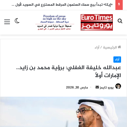
الأرصاد الفرنسية: الأشهر الثلاثة المقبلة ستكون أدفأ من المعدلات الطبيعية
بحث
الوضع
الق
عن
المظلم
الرئيسية
/
آراء
آراء
عبدالله خليفة الغفلي: برؤية محمد بن زايد..
الإمارات أولاً
أرسل
يورو تايمز
مارس 30, 2026
بريدا
إلكترونيا