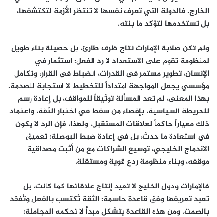
الخارج. فالدولة التي تعرف نفسها لا تنتظر الأزمة لتكتشفها،
بل تستخدمها لتؤكد ما بنته.
ولم تكن صلابة الإمارات نتاج ظرف طارئ، بل حصيلة بناء طويل
لمنظومة تقوم على الاستعداد لا رد الفعل: استثمار في
الإنسان، تطوير مستمر في القدرات، انضباط في القرار، وتكامل
مؤسسي يجعل المواجهة امتداداً للتخطيط لا استجابة للصدمة.
بهذا المعنى، لم تعد المسألة توثيقاً للمواقف، بل إعادة رسم
للخريطة السياسية، بإقصاء من سقط في اختبار الثقة، واعتماد
ذلك معياراً حاكماً لعلاقات المستقبل. ولهذا، فإن الرد لا يكون
في استعادة ما حدث، بل في إعادة ضبط البوصلة: تعميق
الاندماج الخليجي، توسيع الشراكات مع من أثبت مصداقية
موقفه، وبناء منظومة ردع قوية ومستقلة.
فالإمارات ودول الخليج لا تعيد إنتاج علاقاتها كما كانت، بل
تعيد تعريفها وفق قاعدة حاسمة: الثقة تُكتسب بالفعل وتُفقد
بالصمت. ومن هذه القاعدة يتشكل مبدأ لا تحكمه المجاملة: