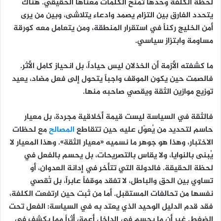
لحظة الكلفة وحدها تمنح الكلمات معناها الحقيقي. هناك
يتحدد الفارق بين التزام يصمد وادعاء يتلاشى، وبين من يرى
أمن الخليج ركناً في استقرار المنطقة، ومن يتعامل معه كورقة
مساومة وابتزاز سياسي.
ما كشفته الأزمة أن الخذلان ليس حياداً، بل انحياز كامل الأثر.
فالصمت حين يكون الموقف واجباً يتحول إلى فعل مضاد، يعيد
توزيع موازين الثقة ويقصي صاحبه منها.
فالثقة في السياسة ليست قيمة أخلاقية مجردة، بل معيار
حاسم لتحديد من يُعوّل عليه حين تتقاطع
المصالح
مع لحظات
الاختبار، وهذا هو جوهر ما نسميه «معيار الثقة». وهذا المعيار لا
يُبنى بالنوايا، ولا يقاس بالتصريحات، بل يحسم بالفعل في
لحظة الحقيقة. فالدولة التي تتأخر في إدانة العدوان، أو
تساوي بين الحق والباطل، لا تفقد موقفاً عابراً، بل تُقصي
نفسها من تحالفات المستقبل. أما من ثبت حين ارتفعت الكلفة،
فقد قدم الدليل الوحيد الذي يعتد به في السياسة: الفعل تحت
الضغط. غير أن ما يحسم في الداخل أعمق أثراً مما يكشف في