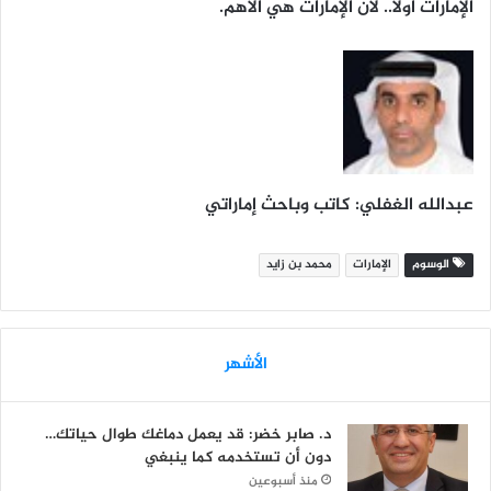
الإمارات أولاً.. لأن الإمارات هي الأهم.
عبدالله الغفلي: كاتب وباحث إماراتي
الوسوم
الإمارات
محمد بن زايد
الأشهر
د. صابر خضر: قد يعمل دماغك طوال حياتك…
دون أن تستخدمه كما ينبغي
منذ أسبوعين