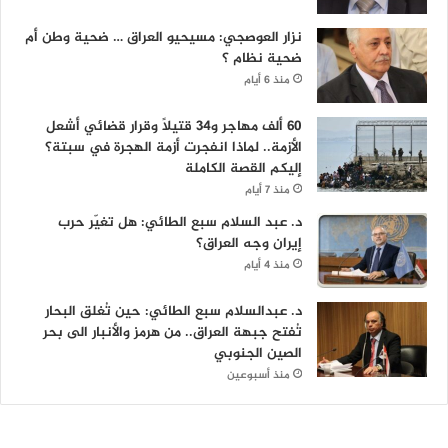
نزار العوصجي: مسيحيو العراق … ضحية وطن أم
ضحية نظام ؟
منذ 6 أيام
60 ألف مهاجر و34 قتيلاً وقرار قضائي أشعل
الأزمة.. لماذا انفجرت أزمة الهجرة في سبتة؟
إليكم القصة الكاملة
منذ 7 أيام
د. عبد السلام سبع الطائي: هل تغيّر حرب
إيران وجه العراق؟
منذ 4 أيام
د. عبدالسلام سبع الطائي: حين تُغلق البحار
تُفتح جبهة العراق.. من هرمز والأنبار الى بحر
الصين الجنوبي
منذ أسبوعين