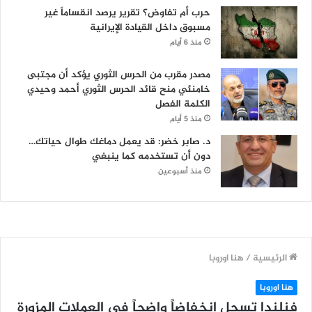
حرب أم تفاوض؟ تقرير يرصد انقساماً غير
مسبوق داخل القيادة الإيرانية
منذ 6 أيام
مصدر مقرب من الحرس الثوري يؤكد أن مجتبى
خامنئي منح قائد الحرس الثوري أحمد وحيدي
الكلمة الفصل
منذ 5 أيام
د. صابر خضر: قد يعمل دماغك طوال حياتك…
دون أن تستخدمه كما ينبغي
منذ أسبوعين