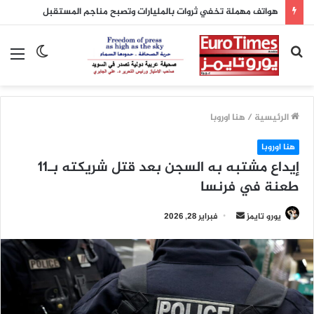
بحث
الوضع
الق
عن
المظلم
الرئيسية
/
هنا اوروبا
هنا اوروبا
إيداع مشتبه به السجن بعد قتل شريكته بـ11
طعنة في فرنسا
أرسل
يورو تايمز
فبراير 28, 2026
بريدا
إلكترونيا