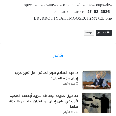
suspecte-davoir-tue-sa-conjointe-de-onze-coups-de-
couteaux-incarcere-27-02-2026-
LR5RRQTTYJAHTMGOSEUF2M37EE.php
الوسوم
فرنسا
الأشهر
د. عبد السلام سبع الطائي: هل تغيّر حرب
إيران وجه العراق؟
منذ 5 أيام
تفاصيل جديدة: وساطة سرية أوقفت الهجوم
الأمريكي على إيران.. وطهران طلبت مهلة 48
ساعة
منذ 6 أيام