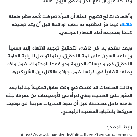
ولابنها، قبل أن تقع الجريمة في اليوم نفسه.
وأظهرت نتائج تشريح الجثة أن المرأة تعرضت لأحد عشر طعنة
قاتلة
، فيما فرّ المشتبه به عقب الواقعة قبل أن يتم توقيفه
لاحقاً وتقديمه أمام القضاء الفرنسي.
وبعد استجوابه، قرر قاضي التحقيق توجيه الاتهام إليه رسمياً
وإيداعه السجن على ذمة التحقيق، بينما تواصل النيابة العامة
التحقيق في ملابسات الجريمة ودوافعها المحتملة، ضمن ملف
يصنف قضائياً في فرنسا ضمن جرائم «القتل بين الشريكين».
وكانت السلطات قد فتحت في وقت سابق تحقيقاً جنائياً بعد
العثور على الضحية، وهي امرأة في الأربعينيات من عمرها، جثة
هامدة داخل مسكنها، قبل أن تقود التحريات سريعاً الى توقيف
شريكها باعتباره المشتبه الرئيسي.
رابط المصدر:
https://www.leparisien.fr/faits-divers/isere-un-homme-