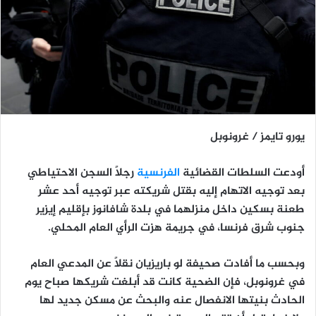
يورو تايمز / غرونوبل
أودعت السلطات القضائية
الفرنسية
رجلاً السجن الاحتياطي
بعد توجيه الاتهام إليه بقتل شريكته عبر توجيه أحد عشر
طعنة بسكين داخل منزلهما في بلدة شافانوز بإقليم إيزير
جنوب شرق فرنسا، في جريمة هزت الرأي العام المحلي.
وبحسب ما أفادت صحيفة لو باريزيان نقلاً عن المدعي العام
في غرونوبل، فإن الضحية كانت قد أبلغت شريكها صباح يوم
الحادث بنيتها الانفصال عنه والبحث عن مسكن جديد لها