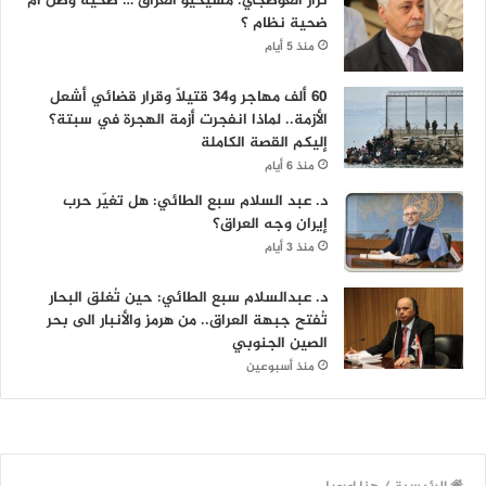
نزار العوصجي: مسيحيو العراق … ضحية وطن أم
ضحية نظام ؟
منذ 5 أيام
60 ألف مهاجر و34 قتيلاً وقرار قضائي أشعل
الأزمة.. لماذا انفجرت أزمة الهجرة في سبتة؟
إليكم القصة الكاملة
منذ 6 أيام
د. عبد السلام سبع الطائي: هل تغيّر حرب
إيران وجه العراق؟
منذ 3 أيام
د. عبدالسلام سبع الطائي: حين تُغلق البحار
تُفتح جبهة العراق.. من هرمز والأنبار الى بحر
الصين الجنوبي
منذ أسبوعين