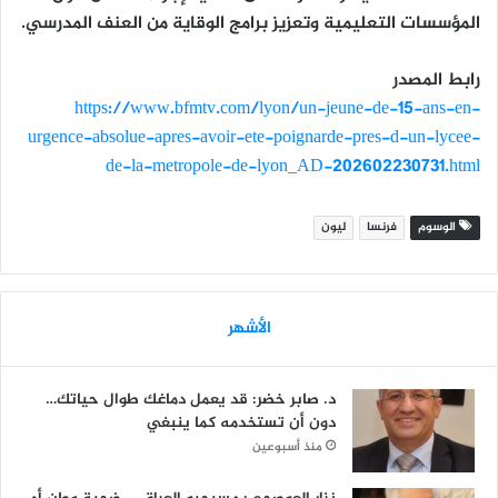
المؤسسات التعليمية وتعزيز برامج الوقاية من العنف المدرسي.
رابط المصدر
https://www.bfmtv.com/lyon/un-jeune-de-15-ans-en-
urgence-absolue-apres-avoir-ete-poignarde-pres-d-un-lycee-
de-la-metropole-de-lyon_AD-202602230731.html
الوسوم
فرنسا
ليون
الأشهر
د. صابر خضر: قد يعمل دماغك طوال حياتك…
دون أن تستخدمه كما ينبغي
منذ أسبوعين