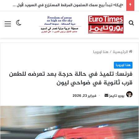
الأرصاد الفرنسية: الأشهر الثلاثة المقبلة ستكون أدفأ من المعدلات الطبيعية
بحث
الوضع
الق
عن
المظلم
الرئيسية
/
هنا اوروبا
هنا اوروبا
فرنسا: تلميذ في حالة حرجة بعد تعرضه للطعن
قرب ثانوية في ضواحي ليون
أرسل
يورو تايمز
فبراير 23, 2026
بريدا
إلكترونيا