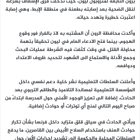
برون التابعة لمتروبول ليون، حيث تدخلت فرق الإسعاف بسرعة
لنقل الضحية بعد إصابته بطعنة في منطقة الإبط، وهي إصابة
اعتُبرت خطيرة وتهدد حياته.
وأكدت محافظة الرون أن المشتبه به لاذ بالفرار فور وقوع
الهجوم، بينما فتح الادعاء العام في ليون تحقيقاً بتهمة
محاولة القتل، في وقت كثفت فيه الشرطة عمليات البحث
وجمع الأدلة والاستماع الى الشهود لتحديد ظروف الاعتداء
ودوافعه.
وأعلنت السلطات التعليمية نشر خلية دعم نفسي داخل
المؤسسة التعليمية لمساندة التلاميذ والطاقم التربوي بعد
الحادث، إضافة الى تعزيز الوجود الأمني حول المدرسة ابتداءً من
صباح اليوم التالي لمنع أي توترات أو حوادث إضافية.
ويأتي الحادث في سياق قلق متزايد داخل فرنسا بشأن تكرار
حوادث العنف باستخدام السلاح الأبيض بين القاصرين، ما يدفع
السلطات المحلية والحكومة الى تشديد إجراءات الأمن حول