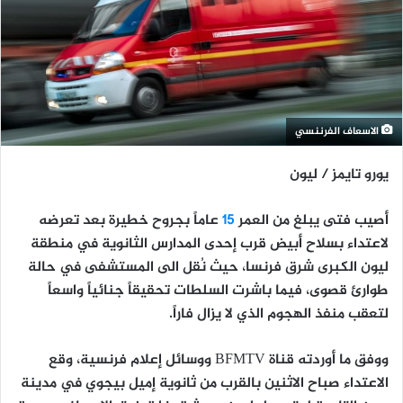
الاسعاف الفرننسي
يورو تايمز / ليون
أصيب فتى يبلغ من العمر
15
عاماً بجروح خطيرة بعد تعرضه
لاعتداء بسلاح أبيض قرب إحدى المدارس الثانوية في منطقة
ليون الكبرى شرق فرنسا، حيث نُقل الى المستشفى في حالة
طوارئ قصوى، فيما باشرت السلطات تحقيقاً جنائياً واسعاً
لتعقب منفذ الهجوم الذي لا يزال فاراً.
ووفق ما أوردته قناة BFMTV ووسائل إعلام فرنسية، وقع
الاعتداء صباح الاثنين بالقرب من ثانوية إميل بيجوي في مدينة