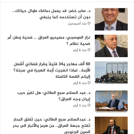
د. صابر خضر: قد يعمل دماغك طوال حياتك…
دون أن تستخدمه كما ينبغي
منذ أسبوعين
نزار العوصجي: مسيحيو العراق … ضحية وطن أم
ضحية نظام ؟
منذ 6 أيام
60 ألف مهاجر و34 قتيلاً وقرار قضائي أشعل
الأزمة.. لماذا انفجرت أزمة الهجرة في سبتة؟
إليكم القصة الكاملة
منذ 6 أيام
د. عبد السلام سبع الطائي: هل تغيّر حرب
إيران وجه العراق؟
منذ 3 أيام
د. عبدالسلام سبع الطائي: حين تُغلق البحار
تُفتح جبهة العراق.. من هرمز والأنبار الى بحر
الصين الجنوبي