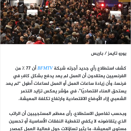
يورو تايمز / باريس
كشف استطلاع رأي جديد أجرته شبكة
BFMTV
أن 77 ٪ من
الفرنسيين يعتقدون أن العمل لم يعد يدفع بشكل كافٍ في
فرنسا، وأن زيادة ساعات العمل أو العمل لساعات أطول “لم يعد
يستحق العناء اقتصاديًا”، في مؤشر يعكس تزايد التذمر
الشعبي إزاء الأوضاع الاقتصادية وارتفاع تكلفة المعيشة.
وبحسب تفاصيل الاستطلاع، رأى معظم المستجيبين أن الراتب
الذي يتقاضونه لا يكفي لتغطية النفقات الأساسية أو تحسين
مستوى المعيشة، ما يثير تساؤلات حول فعالية العمل كمصدر