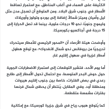
الكثيفة على السماء في أغلب المناطق، مع استمرار تساقط
الأمطار في جنوب شرق البلاد. ومن المتوقع أن تسجل مدن مثل
ليل وأميان وميتز شمالًا، إضافة إلى بوردو وتولوز وأوريلاك
وليموج جنوبًا، نحو 10 درجات مئوية، بينما قد تصل الحرارة إلى
15 درجة في أجاكسيو بكورسيكا.
وأوضحت هيئة الأرصاد أن «المحور الرئيسي للأمطار سيتحرك
تدريجيًا من بروفانس نحو شمال لانغدوك»، مع توقع هطول
أمطار غزيرة في سهول إقليم غار.
أما يوم الأحد، فتشير التوقعات إلى استمرار الاضطرابات الجوية
حول حوض البحر المتوسط، مع احتمال تحول الأمطار إلى طابع
رعدي في بعض الفترات، خاصة بين جنوب إقليم هيرولت
ومنطقة أود. وفي المقابل، يُنتظر أن يحظى شمال فرنسا
بفترات مشمسة متقطعة.
كما يُتوقع هبوب رياح في شرق جزيرة كورسيكا، مع إمكانية