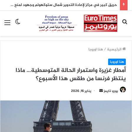
حريق كبير في مركز لإعادة التدوير شمال ستوكهولم وجهود لمنع امتداده
بحث
الوضع
الق
عن
المظلم
الرئيسية
/
هنا اوروبا
هنا اوروبا
أمطار غزيرة واستمرار الحالة المتوسطية… ماذا
ينتظر فرنسا من طقس هذا الأسبوع؟
أرسل
يورو تايمز
يناير 16, 2026
بريدا
إلكترونيا