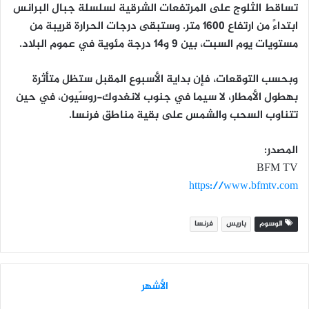
تساقط الثلوج على المرتفعات الشرقية لسلسلة جبال البرانس
ابتداءً من ارتفاع 1600 متر. وستبقى درجات الحرارة قريبة من
مستويات يوم السبت، بين 9 و14 درجة مئوية في عموم البلاد.
وبحسب التوقعات، فإن بداية الأسبوع المقبل ستظل متأثرة
بهطول الأمطار، لا سيما في جنوب لانغدوك-روسّيون، في حين
تتناوب السحب والشمس على بقية مناطق فرنسا.
المصدر:
BFM TV
https://www.bfmtv.com
الوسوم
باريس
فرنسا
الأشهر