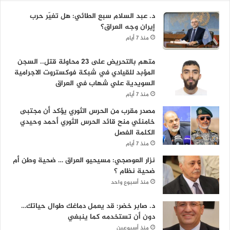
د. عبد السلام سبع الطائي: هل تغيّر حرب
إيران وجه العراق؟
منذ 7 أيام
متهم بالتحريض على 23 محاولة قتل.. السجن
المؤبد للقيادي في شبكة فوكستروت الاجرامية
السويدية علي شهاب في العراق
منذ 7 أيام
مصدر مقرب من الحرس الثوري يؤكد أن مجتبى
خامنئي منح قائد الحرس الثوري أحمد وحيدي
الكلمة الفصل
منذ 7 أيام
نزار العوصجي: مسيحيو العراق … ضحية وطن أم
ضحية نظام ؟
منذ أسبوع واحد
د. صابر خضر: قد يعمل دماغك طوال حياتك…
دون أن تستخدمه كما ينبغي
منذ أسبوعين