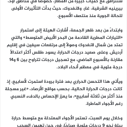
ستترافق مع كميات كبيرة من الأمطار، خصوصًا في مناطق أود،
بيرينيه الشرقية، غار، ولانغدوك، حيث بدأت التأثيرات الأولى
للحالة الجوية منذ منتصف الأسبوع.
وابتداءً من بعد ظهر الجمعة، أشارت الهيئة إلى استمرار
«التيارات المطرية القادمة من البحر الأبيض المتوسط» والتي
تمتد من شمال لانغدوك وصولًا إلى مرتفعات سيفين في إقليم
أرديش. وعلى صعيد درجات الحرارة، يسود طقس أكثر اعتدالًا
مقارنة بالأسبوع الماضي، مع تسجيل درجات تتراوح بين 6 و14
درجة مئوية في معظم أنحاء البلاد.
ويأتي هذا التحسن الحراري بعد فترة برودة استمرت لأسابيع، إذ
كانت درجات الحرارة الحالية، بحسب مواقع الأرصاد، «غير مسجلة
منذ أكثر من ثلاثة أسابيع»، ما يعزز الإحساس بالدفء النسبي
رغم الأجواء الماطرة.
وخلال يوم السبت، تستمر الأجواء المعتدلة مع متوسط حرارة
يبلغ نحو 9 درجات مئوية صباحًا، في حين تهيمن السحب