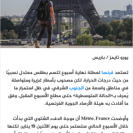
يورو تايمز / باريس
تستعد
فرنسا
لعطلة نهاية أسبوع تتسم بطقس معتدل نسبيًا
من حيث درجات الحرارة، لكن مصحوب بأمطار غزيرة ومتواصلة
في مناطق واسعة من
الجنوب
الشرقي، في ظل استمرار ما
يُعرف بـ«الحالة المتوسطية» حتى مطلع الأسبوع المقبل، وفق
ما أفادت به هيئة الأرصاد الجوية الفرنسية.
وأوضحت
Météo‑France
أن موجة الدفء الشتوي التي بدأت
خلال الأسبوع الحالي ستستمر حتى يوم الاثنين 19 يناير، لكنها