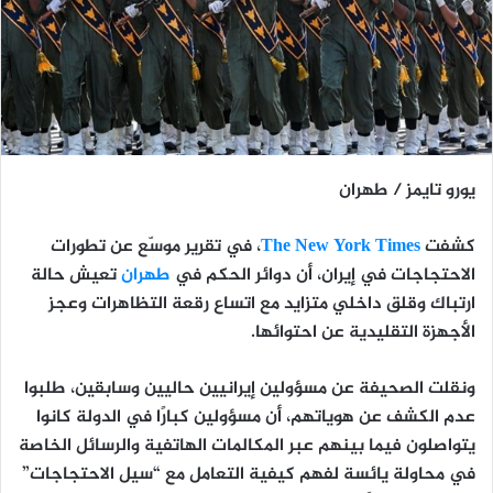
يورو تايمز / طهران
كشفت
The New York Times
، في تقرير موسّع عن تطورات
الاحتجاجات في إيران، أن دوائر الحكم في
طهران
تعيش حالة
ارتباك وقلق داخلي متزايد
مع اتساع رقعة التظاهرات وعجز
الأجهزة التقليدية عن احتوائها.
ونقلت الصحيفة عن
مسؤولين إيرانيين حاليين وسابقين
، طلبوا
عدم الكشف عن هوياتهم، أن
مسؤولين كبارًا في الدولة كانوا
يتواصلون فيما بينهم عبر المكالمات الهاتفية والرسائل الخاصة
في محاولة يائسة لفهم كيفية التعامل مع “سيل الاحتجاجات”