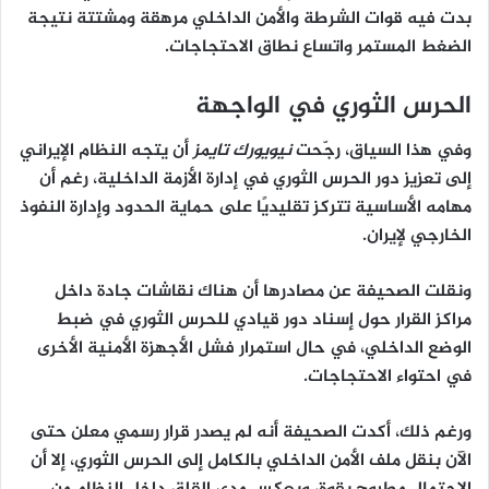
بدت فيه قوات الشرطة والأمن الداخلي
مرهقة ومشتتة
نتيجة
الضغط المستمر واتساع نطاق الاحتجاجات.
الحرس الثوري في الواجهة
وفي هذا السياق، رجّحت
نيويورك تايمز
أن يتجه النظام الإيراني
إلى
تعزيز دور الحرس الثوري
في إدارة الأزمة الداخلية، رغم أن
مهامه الأساسية تتركز تقليديًا على
حماية الحدود وإدارة النفوذ
الخارجي لإيران
.
ونقلت الصحيفة عن مصادرها أن هناك
نقاشات جادة داخل
مراكز القرار
حول إسناد دور قيادي للحرس الثوري في ضبط
الوضع الداخلي، في حال استمرار فشل الأجهزة الأمنية الأخرى
في احتواء الاحتجاجات.
ورغم ذلك، أكدت الصحيفة أنه
لم يصدر قرار رسمي معلن
حتى
الآن بنقل ملف الأمن الداخلي بالكامل إلى الحرس الثوري، إلا أن