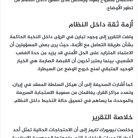
الاحتمال مطروح بقوة
، ويعكس مدى القلق داخل النظام من
تطور الأوضاع.
أزمة ثقة داخل النظام
ولفت التقرير إلى وجود
تباين في الرؤى داخل النخبة الحاكمة
بشأن طريقة التعامل مع الأزمة، حيث يرى بعض المسؤولين أن
الاعتماد المتزايد على الحل الأمني قد يزيد من حدة الغضب
الشعبي، بينما يعتبر آخرون أن القبضة الصارمة هي الخيار
الوحيد المتبقي لمنع خروج الوضع عن السيطرة.
كما أشارت الصحيفة إلى أن
هيكل السلطة المعقد
في إيران،
وتعدد مراكز القرار، يفاقمان من صعوبة الاستجابة السريعة
والموحدة، ما يساهم في تعميق حالة التخبط داخل النظام.
خلاصة التقرير
وخلصت
نيويورك تايمز
إلى أن الاحتجاجات الحالية تمثل
أحد