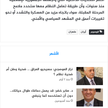
أخطر التحديات الداخلية
التي واجهتها الجمهورية الإسلامية
منذ سنوات، وأن طريقة تعامل النظام معها ستحدد ملامح
المرحلة المقبلة، سواء باتجاه
مزيد من العسكرة والتشدد
أو نحو
تغييرات أعمق في المشهد السياسي والأمني.
الوسوم
أيران
طهران
الأشهر
نزار العوصجي: مسيحيو العراق … ضحية وطن أم
ضحية نظام ؟
منذ 7 أيام
د. صابر خضر: قد يعمل دماغك طوال حياتك…
دون أن تستخدمه كما ينبغي
منذ أسبوعين