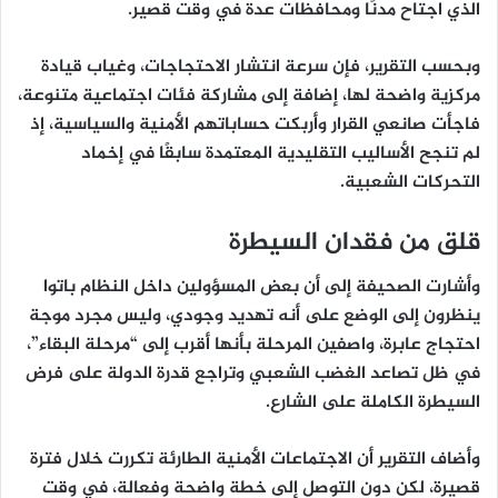
الذي اجتاح مدنًا ومحافظات عدة في وقت قصير.
وبحسب التقرير، فإن سرعة انتشار الاحتجاجات، وغياب قيادة
مركزية واضحة لها، إضافة إلى مشاركة فئات اجتماعية متنوعة،
فاجأت صانعي القرار
وأربكت حساباتهم الأمنية والسياسية، إذ
لم تنجح الأساليب التقليدية المعتمدة سابقًا في إخماد
التحركات الشعبية.
قلق من فقدان السيطرة
وأشارت الصحيفة إلى أن بعض المسؤولين داخل النظام باتوا
ينظرون إلى الوضع على أنه
تهديد وجودي
، وليس مجرد موجة
احتجاج عابرة، واصفين المرحلة بأنها أقرب إلى “مرحلة البقاء”،
في ظل تصاعد الغضب الشعبي وتراجع قدرة الدولة على فرض
السيطرة الكاملة على الشارع.
وأضاف التقرير أن الاجتماعات الأمنية الطارئة تكررت خلال فترة
قصيرة، لكن دون التوصل إلى
خطة واضحة وفعالة
، في وقت