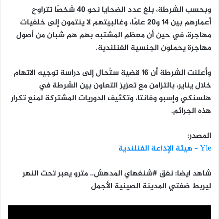
وبحسب الشرطة، بلغ عدد الضحايا نحو 40 شخصًا تتراوح
أعمارهم بين 14 و20 عامًا، وغالبيتهم لا ينتمون إلى خلفيات
مهاجرة، في حين أن معظم المشتبه بهم هم شبان من أصول
مهاجرة يحملون الجنسية الفنلندية.
وأعلنت الشرطة أن 16 قضية ستُحال إلى دراسة توجيه الاتهام
خلال يناير، بالتزامن مع تعزيز التعاون بين الشرطة في
هلسنكي وإسبو وفانتا، وتكثيف الدوريات المشتركة لمنع تكرار
هذه الجرائم.
المصدر:
Yle – هيئة الإذاعة الفنلندية
شاهد ايضا: نفق #شنغهاي المدهش.. مترو يعبر تحت النهر
ليربط ضفتي المدينة الصينية الأجمل