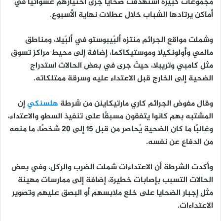
مجموعات كبيرة استهدفت ضحايا جرى اختيارهم عشوائيًا في
أماكن يرتادها الشباب خلال عطلات نهاية الأسبوع.
وشملت مواقع الجرائم منتزه ألبّيبوستو في ألبّيلا، ومناطق
مالمي وأولونكيلا وموستيكاكما، إضافة إلى محيط مراكز تسوق
مثل كامبي وتريبلا، حيث جرى في بعض الحالات استدراج
الضحية إلى الخارج قبل الاعتداء عليه وسرقة ممتلكاته.
وقال مفوض الجرائم كاري مارتيكاينن من شرطة
هلسنكي
إن
المشتبه بهم كانوا يتفقون مسبقًا على تنفيذ السطو والاعتداء،
وغالبًا ما كان الضحية يُحاصر من قبل 15 إلى 20 شخصًا، ما منعه
من الدفاع عن نفسه.
وأكدت الشرطة أن الاعتداءات شملت الضرب والركل، وفي بعض
الحالات التسبب بإصابات خطيرة، إضافة إلى ممارسات مهينة
مثل إجبار الضحايا على خلع ملابسهم أو البصق عليهم وتصوير
الاعتداءات.