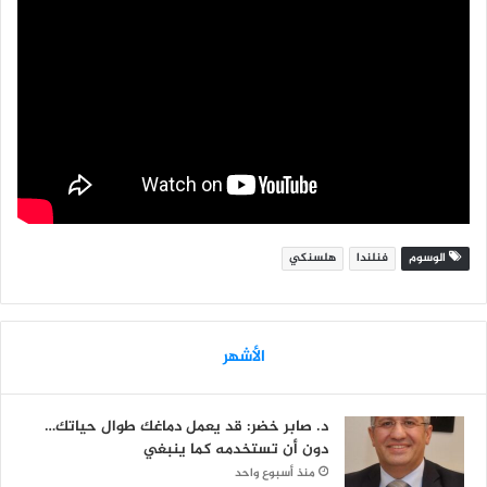
الوسوم
فنلندا
هلسنكي
الأشهر
د. صابر خضر: قد يعمل دماغك طوال حياتك…
دون أن تستخدمه كما ينبغي
منذ أسبوع واحد