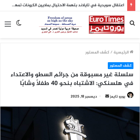
اعتقال سويدية في تايلاند بتهمة الاحتيال بملايين الكرونات تمهيداً لترحيلها إلى السويد
بحث
الوضع
الق
عن
المظلم
الرئيسية
/
كشف المستور
كشف المستور
سلسلة غير مسبوقة من جرائم السطو والاعتداء
في هلسنكي: الاشتباه بنحو 40 طفلًا وشابًا
أرسل
يورو تايمز
ديسمبر 18, 2025
بريدا
إلكترونيا