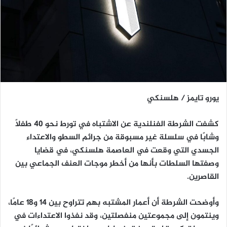
يورو تايمز / هلسنكي
كشفت الشرطة الفنلندية عن الاشتباه في تورط نحو 40 طفلًا
وشابًا في سلسلة غير مسبوقة من جرائم السطو والاعتداء
الجسدي التي وقعت في العاصمة هلسنكي، في قضايا
وصفتها السلطات بأنها من أخطر موجات العنف الجماعي بين
القاصرين.
وأوضحت الشرطة أن أعمار المشتبه بهم تتراوح بين 14 و18 عامًا،
وينتمون إلى مجموعتين منفصلتين، وقد نفذوا الاعتداءات في