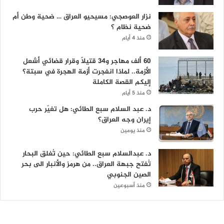
نزار العوصجي: مسيحيو العراق … ضحية وطن أم
ضحية نظام ؟
منذ 4 أيام
60 ألف مهاجر و34 قتيلاً وقرار قضائي أشعل
الأزمة.. لماذا انفجرت أزمة الهجرة في سبتة؟
إليكم القصة الكاملة
منذ 5 أيام
د. عبد السلام سبع الطائي: هل تغيّر حرب
إيران وجه العراق؟
منذ يومين
د. عبدالسلام سبع الطائي: حين تُغلق البحار
تُفتح جبهة العراق.. من هرمز والأنبار الى بحر
الصين الجنوبي
منذ أسبوعين