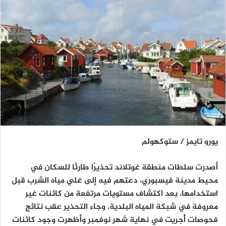
يورو تايمز / ستوكهولم
أصدرت سلطات منطقة غوتلاند تحذيرًا طارئًا للسكان في
محيط مدينة فيسبوري، دعتهم فيه إلى غلي مياه الشرب قبل
استخدامها، بعد اكتشاف مستويات مرتفعة من كائنات غير
معروفة في شبكة المياه البلدية. وجاء التحذير عقب نتائج
فحوصات أُجريت في نهاية شهر نوفمبر وأظهرت وجود كائنات