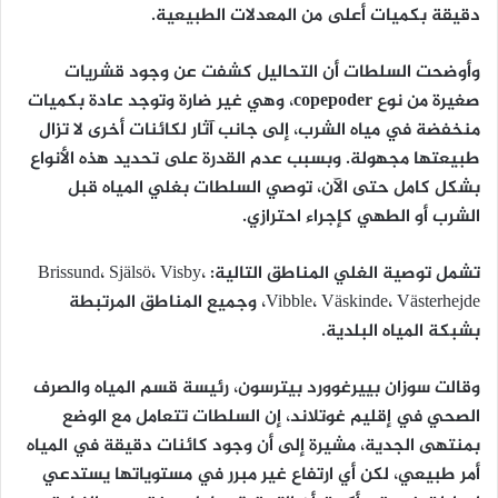
دقيقة بكميات أعلى من المعدلات الطبيعية.
وأوضحت السلطات أن التحاليل كشفت عن وجود قشريات
صغيرة من نوع
copepoder
، وهي غير ضارة وتوجد عادة بكميات
منخفضة في مياه الشرب، إلى جانب آثار لكائنات أخرى لا تزال
طبيعتها مجهولة. وبسبب عدم القدرة على تحديد هذه الأنواع
بشكل كامل حتى الآن، توصي السلطات بغلي المياه قبل
الشرب أو الطهي كإجراء احترازي.
تشمل توصية الغلي المناطق التالية: Brissund، Själsö، Visby،
Vibble، Väskinde، Västerhejde، وجميع المناطق المرتبطة
بشبكة المياه البلدية.
وقالت سوزان بييرغوورد بيترسون، رئيسة قسم المياه والصرف
الصحي في إقليم غوتلاند، إن السلطات تتعامل مع الوضع
بمنتهى الجدية، مشيرة إلى أن وجود كائنات دقيقة في المياه
أمر طبيعي، لكن أي ارتفاع غير مبرر في مستوياتها يستدعي