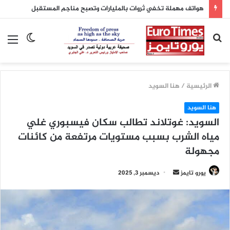
وزيرة الاقتصاد الألمانية تستبعد حدوث انخفاض في أسعار الكهرباء
بحث
الوضع
الق
عن
المظلم
الرئيسية
/
هنا السويد
هنا السويد
السويد: غوتلاند تطالب سكان فيسبوري غلي
مياه الشرب بسبب مستويات مرتفعة من كائنات
مجهولة
أرسل
يورو تايمز
ديسمبر 3, 2025
بريدا
إلكترونيا