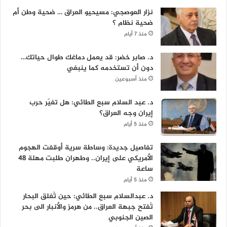
نزار العوصجي: مسيحيو العراق … ضحية وطن أم
ضحية نظام ؟
منذ 7 أيام
د. صابر خضر: قد يعمل دماغك طوال حياتك…
دون أن تستخدمه كما ينبغي
منذ أسبوعين
د. عبد السلام سبع الطائي: هل تغيّر حرب
إيران وجه العراق؟
منذ 5 أيام
تفاصيل جديدة: وساطة سرية أوقفت الهجوم
الأمريكي على إيران.. وطهران طلبت مهلة 48
ساعة
منذ 5 أيام
د. عبدالسلام سبع الطائي: حين تُغلق البحار
تُفتح جبهة العراق.. من هرمز والأنبار الى بحر
الصين الجنوبي