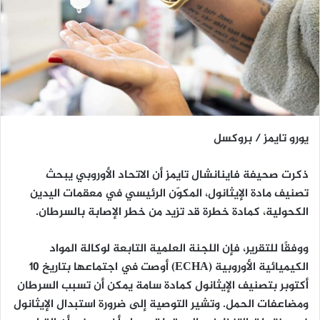
يورو تايمز / بروكسل
ذكرت صحيفة
فاينانشال تايمز
أن الاتحاد الأوروبي
يبحث
تصنيف مادة الإيثانول، المكوّن الرئيسي في معقمات اليدين
الكحولية، كمادة خطرة قد تزيد من خطر الإصابة بالسرطان
.
ووفقًا للتقرير، فإن
اللجنة العلمية التابعة لوكالة المواد
الكيميائية الأوروبية (ECHA)
أوصت في اجتماعها بتاريخ
10
أكتوبر
بتصنيف الإيثانول كمادة سامة يمكن أن تسبب
السرطان
ومضاعفات الحمل
. وتشير التوصية إلى ضرورة
استبدال الإيثانول