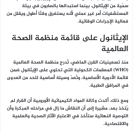
سمّية من الإيثانول
، بينما
استبدالها بالصابون في بيئة
المستشفيات أمر غير عملي
لأنه يستغرق وقتًا أطول ويقلل من
فعالية الإجراءات الوقائية.
الإيثانول على قائمة منظمة الصحة
العالمية
منذ تسعينيات القرن الماضي، تُدرج
منظمة الصحة العالمية
(WHO)
المعقمات الكحولية التي تحتوي على الإيثانول ضمن
قائمة الأدوية الأساسية
، وتُعدّ وسيلة أساسية للحد من العدوى
في المرافق الطبية.
ومع ذلك، أكدت وكالة المواد الكيميائية الأوروبية أن
القرار لم
يُتخذ بعد
، مشيرة إلى أن النقاش ما زال في مراحله المبكرة وأن
التوصية النهائية ستأخذ في الاعتبار
الآثار الصحية والعلمية
والاقتصادية
.