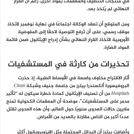
في منتجات التنظيف والمعقمات
بمواد أخرى، رغم أن القرار
النهائي لم يُتخذ بعد.
ومن المتوقع أن
تعقد الوكالة اجتماعًا في نهاية نوفمبر
لاتخاذ
موقف رسمي، على أن تُرفع التوصية لاحقًا إلى
المفوضية
الأوروبية
لاتخاذ القرار النهائي بشأن إدراج الإيثانول ضمن قائمة
المواد الضارة.
تحذيرات من كارثة في المستشفيات
أثار الاقتراح
مخاوف واسعة في الأوساط الطبية
، إذ حذرت
البروفيسورة
ألكسندرا بيترز
من جامعة جنيف وشبكة
Clean
Hospitals
من أن تصنيف الإيثانول كمادة خطرة سيكون له “تأثير
مدمر على المستشفيات”، موضحة أن
المعقمات الكحولية تمنع
ملايين حالات العدوى سنويًا حول العالم
، وأن
هذه العدوى تقتل
عددًا أكبر من الناس مقارنة بالعديد من الأمراض
.
وأضافت بيترز أن
البدائل المحتملة مثل الإيزوبروبانول أكثر