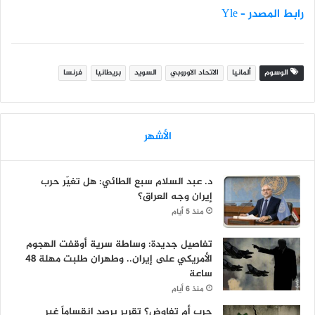
رابط المصدر – Yle
الوسوم
ألمانيا
الاتحاد الاوروبي
السويد
بريطانيا
فرنسا
الأشهر
د. عبد السلام سبع الطائي: هل تغيّر حرب
إيران وجه العراق؟
منذ 5 أيام
تفاصيل جديدة: وساطة سرية أوقفت الهجوم
الأمريكي على إيران.. وطهران طلبت مهلة 48
ساعة
منذ 6 أيام
حرب أم تفاوض؟ تقرير يرصد انقساماً غير