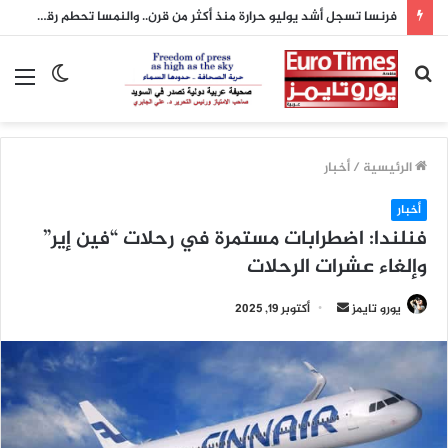
فرنسا تسجل أشد يوليو حرارة منذ أكثر من قرن.. والنمسا تحطم رقمها القياسي بدرجة 41 مئوية
بحث
الوضع
الق
عن
المظلم
الرئيسية
/
أخبار
أخبار
فنلندا: اضطرابات مستمرة في رحلات “فين إير”
وإلغاء عشرات الرحلات
أرسل
يورو تايمز
أكتوبر 19, 2025
بريدا
إلكترونيا