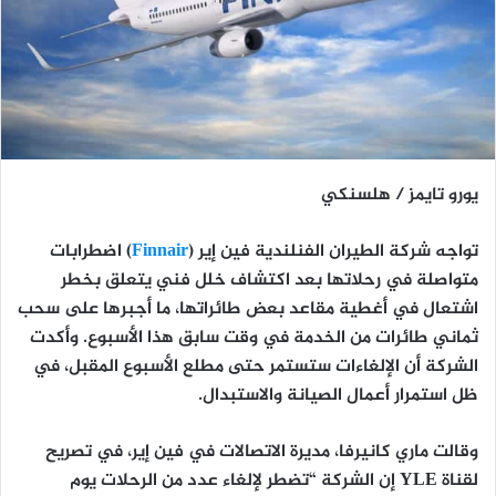
يورو تايمز / هلسنكي
تواجه شركة الطيران الفنلندية
فين إير (
Finnair
)
اضطرابات
متواصلة في رحلاتها بعد اكتشاف
خلل فني يتعلق بخطر
اشتعال في أغطية مقاعد بعض طائراتها
، ما أجبرها على
سحب
ثماني طائرات من الخدمة
في وقت سابق هذا الأسبوع. وأكدت
الشركة أن
الإلغاءات ستستمر حتى مطلع الأسبوع المقبل
، في
ظل استمرار أعمال الصيانة والاستبدال.
وقالت
ماري كانيرفا
، مديرة الاتصالات في فين إير، في تصريح
لقناة
YLE
إن الشركة “تضطر لإلغاء عدد من الرحلات يوم