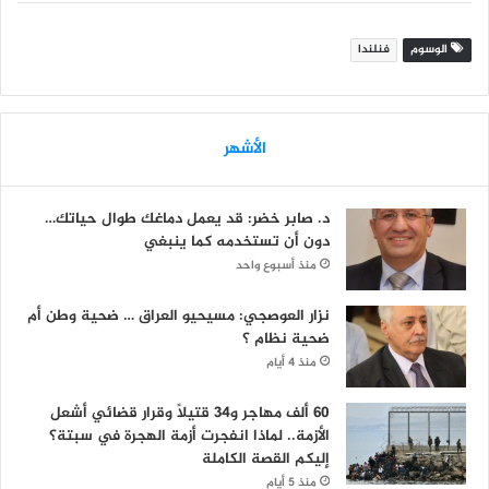
الوسوم
فنلندا
الأشهر
د. صابر خضر: قد يعمل دماغك طوال حياتك…
دون أن تستخدمه كما ينبغي
منذ أسبوع واحد
نزار العوصجي: مسيحيو العراق … ضحية وطن أم
ضحية نظام ؟
منذ 4 أيام
60 ألف مهاجر و34 قتيلاً وقرار قضائي أشعل
الأزمة.. لماذا انفجرت أزمة الهجرة في سبتة؟
إليكم القصة الكاملة
منذ 5 أيام