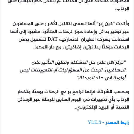
المطلوبة، مشددة على أن
الحادث لم يشكل خطرًا مباشرًا على
الركاب
.
وأكدت “فين إير” أنها
تسعى لتقليل الأضرار على المسافرين
عبر توفير بدائل وإعادة حجز الرحلات المتأثرة، مشيرة إلى أنها
استعانت بشركة الطيران الدنماركية
DAT
لتشغيل بعض
الرحلات مؤقتًا بطائرتين إضافيتين مع طواقمهما.
“نركّز الآن على حل المشكلة وتقليل التأثير على
المسافرين. البحث عن المسؤوليات أو التعويضات ليس
أولوية في هذه المرحلة.”
وبحسب الشركة، فإنها تراجع برامج الرحلات يوميًا، وتُخطر
الركاب بأي تغييرات
في اليوم السابق للرحلة
عبر الرسائل
النصية أو البريد الإلكتروني.
رابط المصدر – YLE.fi