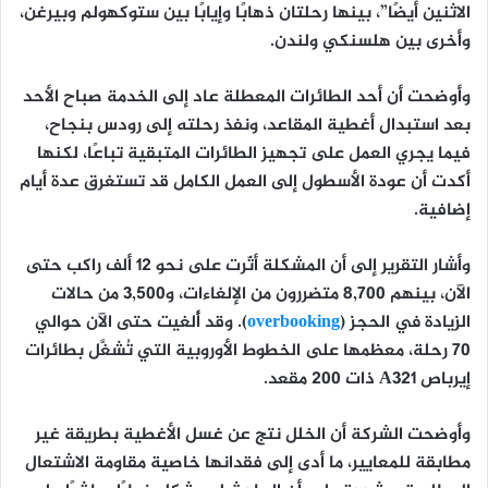
الاثنين أيضًا”، بينها
رحلتان ذهابًا وإيابًا بين ستوكهولم وبيرغن،
وأخرى بين هلسنكي ولندن
.
وأوضحت أن أحد الطائرات المعطلة
عاد إلى الخدمة صباح الأحد
بعد استبدال أغطية المقاعد
، ونفذ رحلته إلى
رودس
بنجاح،
فيما يجري العمل على تجهيز الطائرات المتبقية تباعًا، لكنها
أكدت أن
عودة الأسطول إلى العمل الكامل قد تستغرق عدة أيام
إضافية
.
وأشار التقرير إلى أن المشكلة أثّرت على
نحو 12 ألف راكب
حتى
الآن، بينهم 8,700 متضررون من الإلغاءات، و3,500 من حالات
الزيادة في الحجز (
overbooking
)
. وقد أُلغيت حتى الآن
حوالي
70 رحلة
، معظمها على الخطوط الأوروبية التي تُشغَّل بطائرات
إيرباص A321
ذات 200 مقعد.
وأوضحت الشركة أن الخلل نتج عن
غسل الأغطية بطريقة غير
مطابقة للمعايير
، ما أدى إلى فقدانها خاصية مقاومة الاشتعال