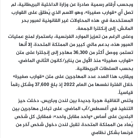
وبحسب أرقام رسمية صادرة عن وزارة الداخلية البريطانية، لم
تصل أي «قوارب صغيرة»، وهو الاسم الذي يُطلق على القوارب
المستخدمة في هذه المحاولات غير القانونية لعبور بحر
المانش، إلى إنكلترا الجمعة.
وعلى الرغم من تعزيز الموارد الفرنسية، باستمرار لمنع عمليات
العبور هذه، بدعم مالي كبير من المملكة المتحدة، إلا أنها
تستمر، ووصل أكثر من 36,300 مهاجر إلى إنجلترا على متن
«قوارب صغيرة» منذ الأول من يناير/كانون الثاني الماضي،
بحسب السلطات البريطانية.
ويقارب هذا العدد عدد المهاجرين على متن «قوارب صغيرة»
خلال الفترة نفسها من العام 2022 إذ بلغ 37,600 وشكل رقماً
قياسياً.
وتنص اتفاقية هجرة جديدة بين لندن وباريس، دخلت حيز
التنفيذ في أغسطس/آب الماضي، على تبادل مهاجرين بين
البلدين على أساس «واحد مقابل واحد»: فمقابل كل شخص
يُعاد من المملكة المتحدة، تقبل لندن دخول شخص آخر من
فرنسا بشكل نظامي