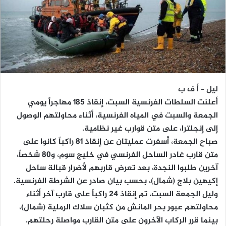
ليل – أ ف ب
أعلنت السلطات الفرنسية السبت، إنقاذ 185 مهاجراً يومي
الجمعة والسبت في المياه الفرنسية، أثناء محاولتهم الوصول
إلى إنجلترا، على متن قوارب غير نظامية.
صباح الجمعة، أسفرت عمليتان عن إنقاذ 81 راكباً كانوا على
متن قارب غادر الساحل الفرنسي في خليج سوم، و80 شخصاً،
آخرين طلبوا النجدة، بعد تعرض قاربهم لأضرار قبالة ساحل
إكيهين بلاج (شمال)، بحسب بيان صادر عن الشرطة الفرنسية.
وليل الجمعة السبت، تم إنقاذ 24 راكباً على قارب آخر أثناء
محاولتهم عبور بحر المانش من كثبان سلاك الرملية (شمال)،
بينما قرر الركاب الآخرون على متن القارب مواصلة رحلتهم.