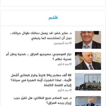
الأشهر
د. صابر خضر: قد يعمل دماغك طوال حياتك…
دون أن تستخدمه كما ينبغي
منذ أسبوعين
نزار العوصجي: مسيحيو العراق … ضحية وطن أم
ضحية نظام ؟
منذ 4 أيام
60 ألف مهاجر و34 قتيلاً وقرار قضائي أشعل
الأزمة.. لماذا انفجرت أزمة الهجرة في سبتة؟
إليكم القصة الكاملة
منذ 5 أيام
د. عبد السلام سبع الطائي: هل تغيّر حرب
إيران وجه العراق؟