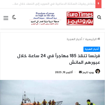
انخفاض وفيات السكتة الدماغية في السويد إلى النصف خلال عقدين بفضل تطور العلاج
بحث
الوضع
الق
عن
المظلم
الرئيسية
/
أخبار الهجرة
أخبار الهجرة
فرنسا تنقذ 185 مهاجراً في 24 ساعة خلال
عبورهم المانش
أرسل
يورو تايمز
أكتوبر 19, 2025
بريدا
إلكترونيا