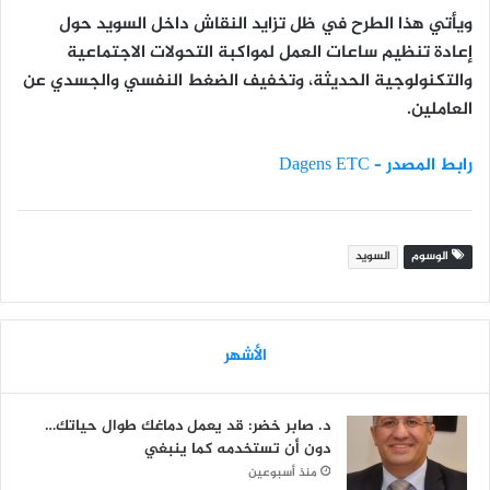
ويأتي هذا الطرح في ظل تزايد النقاش داخل السويد حول
إعادة تنظيم ساعات العمل
لمواكبة التحولات الاجتماعية
والتكنولوجية الحديثة، وتخفيف الضغط النفسي والجسدي عن
العاملين.
رابط المصدر – Dagens ETC
الوسوم
السويد
الأشهر
د. صابر خضر: قد يعمل دماغك طوال حياتك…
دون أن تستخدمه كما ينبغي
منذ أسبوعين