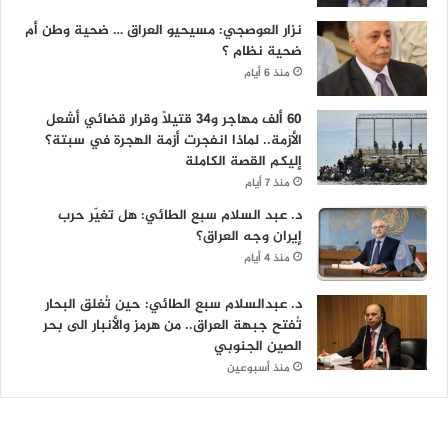
نزار العوصجي: مسيحيو العراق … ضحية وطن أم
ضحية نظام ؟
منذ 6 أيام
60 ألف مهاجر و34 قتيلاً وقرار قضائي أشعل
الأزمة.. لماذا انفجرت أزمة الهجرة في سبتة؟
إليكم القصة الكاملة
منذ 7 أيام
د. عبد السلام سبع الطائي: هل تغيّر حرب
إيران وجه العراق؟
منذ 4 أيام
د. عبدالسلام سبع الطائي: حين تُغلق البحار
تُفتح جبهة العراق.. من هرمز والأنبار الى بحر
الصين الجنوبي
منذ أسبوعين