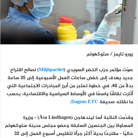
يورو تايمز / ستوكهولم
صوّت
مؤتمر حزب الخضر السويدي (
Miljöpartiet
)
لصالح اقتراح
جديد يهدف إلى
خفض ساعات العمل الأسبوعية إلى 35 ساعة
بدلًا من 40، في خطوة تعتبر من أبرز المبادرات الاجتماعية التي
أثارت نقاشًا واسعًا في الأوساط السياسية والاقتصادية، بحسب
ما نقلته صحيفة
Dagens ETC
.
وقدّمت
النائبة آسا ليندهاجن (Åsa Lindhagen)
– وزيرة
المساواة بين الجنسين السابقة وعضو مجلس مدينة ستوكهولم
حاليًا – مقترحًا بديلًا أكثر جرأة لتقليص أسبوع العمل إلى
32