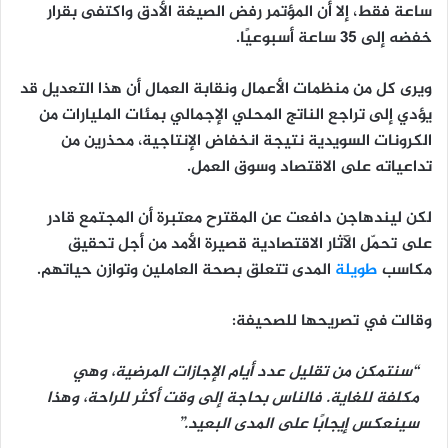
ساعة فقط
، إلا أن المؤتمر
رفض الصيغة الأدق
واكتفى بقرار
خفضه إلى 35 ساعة أسبوعيًا.
ويرى كل من
منظمات الأعمال ونقابة العمال
أن هذا التعديل قد
يؤدي إلى
تراجع الناتج المحلي الإجمالي بمئات المليارات من
الكرونات السويدية
نتيجة انخفاض الإنتاجية، محذرين من
تداعياته على الاقتصاد وسوق العمل.
لكن ليندهاجن دافعت عن المقترح معتبرة أن المجتمع قادر
على
تحمّل الآثار الاقتصادية قصيرة الأمد
من أجل تحقيق
مكاسب
طويلة
المدى تتعلق
بصحة العاملين وتوازن حياتهم
.
وقالت في تصريحها للصحيفة:
“سنتمكن من تقليل عدد أيام الإجازات المرضية، وهي
مكلفة للغاية. فالناس بحاجة إلى وقت أكثر للراحة، وهذا
سينعكس إيجابًا على المدى البعيد.”