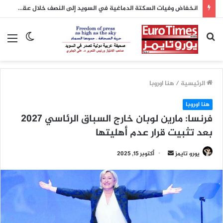
انخفاض وفيات السكتة الدماغية في السويد إلى النصف خلال عقدين بفضل تطور العلاج
بحث
الوضع
الق
عن
المظلم
الرئيسية
/
هنا اوروبا
هنا اوروبا
فرنسا: مارين لوبان خارج السباق الرئاسي 2027
بعد تثبيت قرار عدم أهليتها
أرسل
يورو تايمز
أكتوبر 15, 2025
بريدا
إلكترونيا