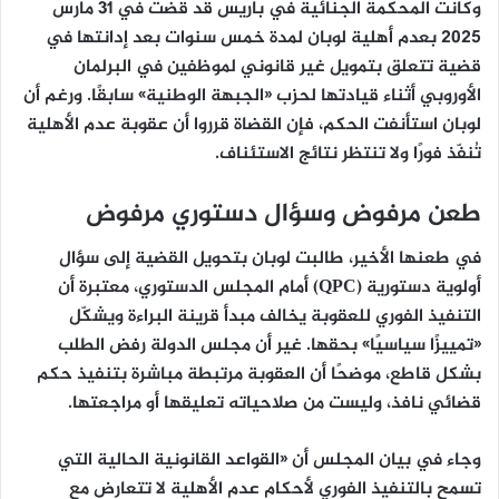
وكانت المحكمة الجنائية في باريس قد قضت في
31 مارس
2025
بعدم أهلية لوبان لمدة
خمس سنوات
بعد إدانتها في
قضية تتعلق
بتمويل غير قانوني لموظفين في البرلمان
الأوروبي
أثناء قيادتها لحزب «الجبهة الوطنية» سابقًا. ورغم أن
لوبان استأنفت الحكم، فإن القضاة قرروا أن
عقوبة عدم الأهلية
تُنفّذ فورًا
ولا تنتظر نتائج الاستئناف.
طعن مرفوض وسؤال دستوري مرفوض
في طعنها الأخير، طالبت لوبان بتحويل القضية إلى
سؤال
أولوية دستورية (QPC)
أمام المجلس الدستوري، معتبرة أن
التنفيذ الفوري للعقوبة يخالف
مبدأ قرينة البراءة
ويشكّل
«تمييزًا سياسيًا» بحقها. غير أن مجلس الدولة رفض الطلب
بشكل قاطع، موضحًا أن العقوبة
مرتبطة مباشرة بتنفيذ حكم
قضائي نافذ
، وليست من صلاحياته تعليقها أو مراجعتها.
وجاء في بيان المجلس أن «القواعد القانونية الحالية التي
تسمح بالتنفيذ الفوري لأحكام عدم الأهلية لا تتعارض مع