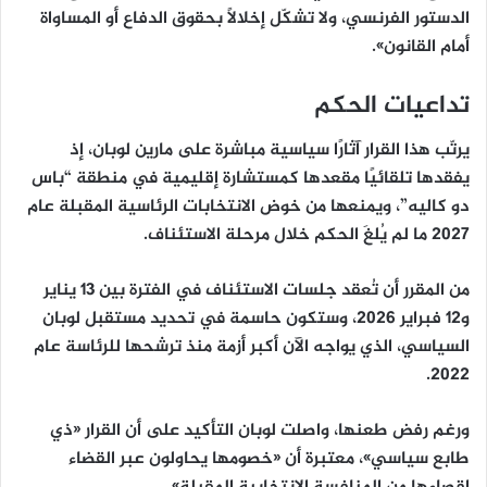
الدستور الفرنسي، ولا تشكّل إخلالًا بحقوق الدفاع أو المساواة
أمام القانون».
تداعيات الحكم
يرتّب هذا القرار آثارًا سياسية مباشرة على مارين لوبان، إذ
يفقدها تلقائيًا مقعدها كمستشارة إقليمية في منطقة “باس
دو كاليه”
، ويمنعها من خوض
الانتخابات الرئاسية المقبلة عام
2027
ما لم يُلغَ الحكم خلال مرحلة الاستئناف.
من المقرر أن تُعقد جلسات الاستئناف في
الفترة بين 13 يناير
و12 فبراير 2026
، وستكون حاسمة في تحديد مستقبل لوبان
السياسي، الذي يواجه الآن أكبر أزمة منذ ترشحها للرئاسة عام
2022.
ورغم رفض طعنها، واصلت لوبان التأكيد على أن القرار «ذي
طابع سياسي»، معتبرة أن «خصومها يحاولون عبر القضاء