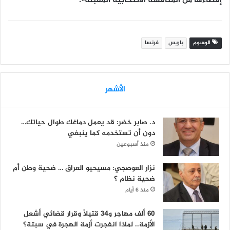
إقصاءها من المنافسة الانتخابية المقبلة».
الوسوم
باريس
فرنسا
الأشهر
د. صابر خضر: قد يعمل دماغك طوال حياتك…
دون أن تستخدمه كما ينبغي
منذ أسبوعين
نزار العوصجي: مسيحيو العراق … ضحية وطن أم
ضحية نظام ؟
منذ 6 أيام
60 ألف مهاجر و34 قتيلاً وقرار قضائي أشعل
الأزمة.. لماذا انفجرت أزمة الهجرة في سبتة؟