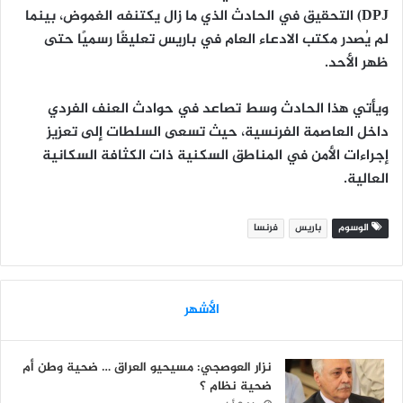
DPJ)
التحقيق في الحادث الذي ما زال يكتنفه الغموض، بينما
لم يُصدر مكتب الادعاء العام في باريس تعليقًا رسميًا
حتى
ظهر الأحد.
ويأتي هذا الحادث وسط تصاعد في
حوادث العنف الفردي
داخل العاصمة الفرنسية، حيث تسعى السلطات إلى تعزيز
إجراءات الأمن في المناطق السكنية ذات الكثافة السكانية
العالية.
الوسوم
باريس
فرنسا
الأشهر
نزار العوصجي: مسيحيو العراق … ضحية وطن أم
ضحية نظام ؟