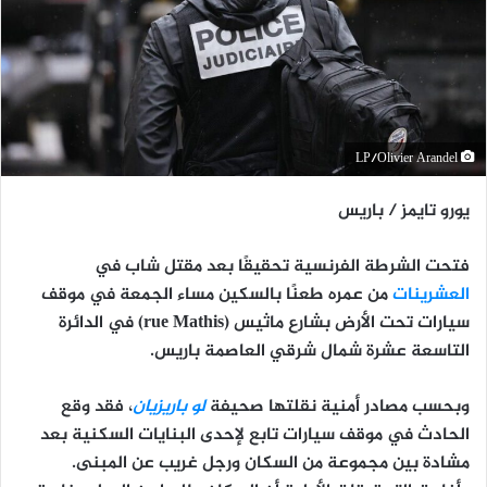
LP/Olivier Arandel
يورو تايمز / باريس
فتحت الشرطة الفرنسية تحقيقًا بعد
مقتل شاب في
العشرينات
من عمره طعنًا بالسكين
مساء الجمعة في
موقف
سيارات تحت الأرض بشارع ماثيس (rue Mathis)
في الدائرة
التاسعة عشرة شمال شرقي العاصمة باريس.
وبحسب مصادر أمنية نقلتها صحيفة
لو باريزيان
، فقد وقع
الحادث في
موقف سيارات تابع لإحدى البنايات السكنية
بعد
مشادة بين مجموعة من السكان ورجل غريب عن المبنى
.