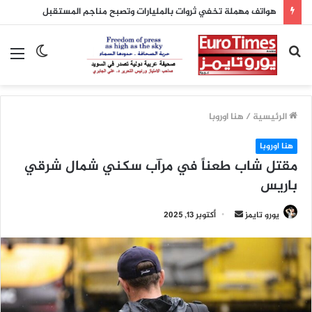
هواتف مهملة تخفي ثروات بالمليارات وتصبح مناجم المستقبل
بحث
الوضع
الق
عن
المظلم
الرئيسية
/
هنا اوروبا
هنا اوروبا
مقتل شاب طعناً في مرآب سكني شمال شرقي
باريس
أرسل
يورو تايمز
أكتوبر 13, 2025
بريدا
إلكترونيا