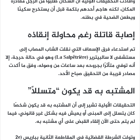
وأفادت التحقيقات الأولية أن السكان
طلبوا من الرجل مغادرة
المكان
، لكنه
هاجم أحدهم بلكمة
قبل أن
يستخرج سكينًا
ويطعن الضحية في بطنه
.
إصابة قاتلة رغم محاولة إنقاذه
تم استدعاء فرق الإسعاف التي نقلت الشاب المصاب إلى
مستشفى لا سالبيترير (La Salpêtrière)
وهو في حالة حرجة، إلا
أنه
توفي متأثرًا بجروحه بعد ساعات من وصوله
، وفق ما أكدت
مصادر قريبة من التحقيق صباح الأحد.
المشتبه به قد يكون “متسللًا”
التحقيقات الأولية تشير إلى أن
المشتبه به قد يكون شخصًا
كان يتسلل إلى المبنى أو يعيش فيه بشكل غير قانوني
، فيما
لم يتم حتى الآن إلقاء القبض على أي مشتبه به
.
وتولت
الشرطة القضائية في المقاطعة الثانية بباريس (2e