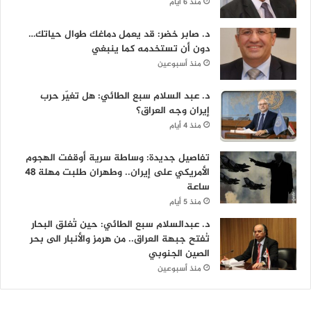
منذ 6 أيام
د. صابر خضر: قد يعمل دماغك طوال حياتك…
دون أن تستخدمه كما ينبغي
منذ أسبوعين
د. عبد السلام سبع الطائي: هل تغيّر حرب
إيران وجه العراق؟
منذ 4 أيام
تفاصيل جديدة: وساطة سرية أوقفت الهجوم
الأمريكي على إيران.. وطهران طلبت مهلة 48
ساعة
منذ 5 أيام
د. عبدالسلام سبع الطائي: حين تُغلق البحار
تُفتح جبهة العراق.. من هرمز والأنبار الى بحر
الصين الجنوبي
منذ أسبوعين