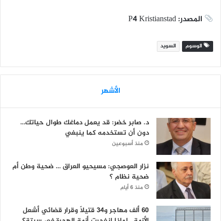
المصدر: P4 Kristianstad
الوسوم
السويد
الأشهر
د. صابر خضر: قد يعمل دماغك طوال حياتك…
دون أن تستخدمه كما ينبغي
منذ أسبوعين
نزار العوصجي: مسيحيو العراق … ضحية وطن أم
ضحية نظام ؟
منذ 6 أيام
60 ألف مهاجر و34 قتيلاً وقرار قضائي أشعل
الأزمة.. لماذا انفجرت أزمة الهجرة في سبتة؟