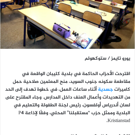
يورو تايمز / ستوكهولم
اقترحت الأحزاب الحاكمة في بلدية
كليبان
الواقعة في
مقاطعة سكونه جنوب السويد، منح المعلمين صلاحية حمل
كاميرات
جسدية
أثناء ساعات العمل، في خطوة تهدف إلى الحد
من التهديدات وأعمال العنف داخل المدارس. وجاء المقترح على
لسان أندرياس أولفسون، رئيس لجنة الطفولة والتعليم في
البلدية وممثل حزب “مستقبلنا” المحلي، وفقًا لإذاعة P4
Kristianstad.