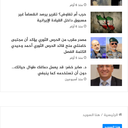
منذ 6 أيام
حرب أم تفاوض؟ تقرير يرصد انقساماً غير
مسبوق داخل القيادة الإيرانية
منذ 6 أيام
مصدر مقرب من الحرس الثوري يؤكد أن مجتبى
خامنئي منح قائد الحرس الثوري أحمد وحيدي
الكلمة الفصل
منذ 5 أيام
د. صابر خضر: قد يعمل دماغك طوال حياتك…
دون أن تستخدمه كما ينبغي
منذ أسبوعين