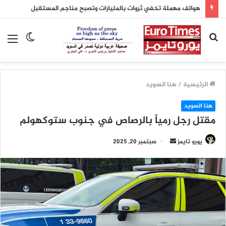
هواتف مهملة تخفي ثروات بالمليارات وتصبح مناجم المستقبل
بحث
الوضع
الق
عن
المظلم
الرئيسية
/
هنا السويد
هنا السويد
مقتل رجل رمياً بالرصاص في جنوب ستوكهولم
أرسل
يورو تايمز
سبتمبر 20, 2025
بريدا
إلكترونيا