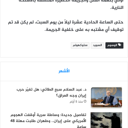
أولي بتهمة
القتل والجريمة الخطيرة المتعلقة بالأسلحة
النارية
.
حتى الساعة الحادية عشرة ليلاً من يوم السبت، لم يكن قد تم
توقيف أي مشتبه به على خلفية الجريمة.
الوسوم
السويد
ستوكهولم
الأشهر
د. عبد السلام سبع الطائي: هل تغيّر حرب
إيران وجه العراق؟
منذ 5 أيام
تفاصيل جديدة: وساطة سرية أوقفت الهجوم
الأمريكي على إيران.. وطهران طلبت مهلة 48
ساعة