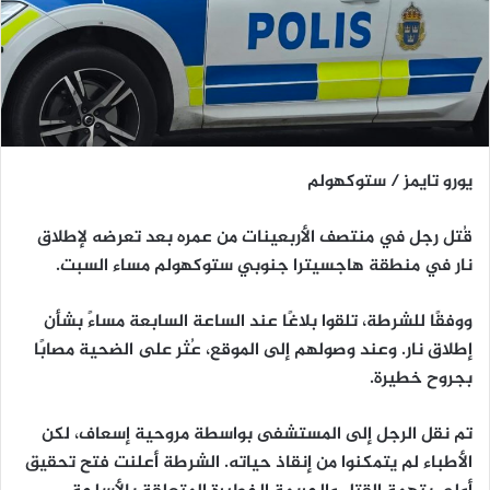
يورو تايمز / ستوكهولم
قُتل رجل في منتصف الأربعينات من عمره بعد تعرضه لإطلاق
نار في منطقة
هاجسيترا
جنوبي ستوكهولم مساء السبت.
ووفقًا للشرطة، تلقوا بلاغًا عند الساعة السابعة مساءً بشأن
إطلاق نار. وعند وصولهم إلى الموقع، عُثر على الضحية مصابًا
بجروح خطيرة.
تم نقل الرجل إلى المستشفى بواسطة مروحية إسعاف، لكن
الأطباء لم يتمكنوا من إنقاذ حياته. الشرطة أعلنت فتح تحقيق