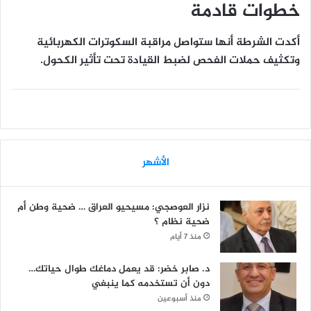
خطوات قادمة
أكدت الشرطة أنها ستواصل مراقبة السكوترات الكهربائية
وتكثيف حملات الفحص لضبط القيادة تحت تأثير الكحول.
الأشهر
نزار العوصجي: مسيحيو العراق … ضحية وطن أم
ضحية نظام ؟
منذ 7 أيام
د. صابر خضر: قد يعمل دماغك طوال حياتك…
دون أن تستخدمه كما ينبغي
منذ أسبوعين