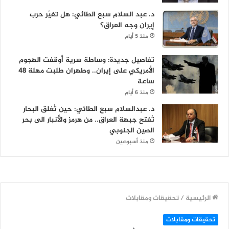
د. عبد السلام سبع الطائي: هل تغيّر حرب
إيران وجه العراق؟
منذ 5 أيام
تفاصيل جديدة: وساطة سرية أوقفت الهجوم
الأمريكي على إيران.. وطهران طلبت مهلة 48
ساعة
منذ 6 أيام
د. عبدالسلام سبع الطائي: حين تُغلق البحار
تُفتح جبهة العراق.. من هرمز والأنبار الى بحر
الصين الجنوبي
منذ أسبوعين