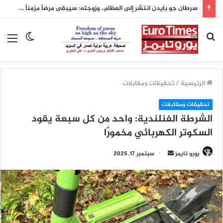
سرطان جو بايدن انتشر إلى العظام.. وزوجته: سيبقى مرضاً مزمناً يرافقه مدى الحياة
بحث
الوضع
الق
عن
المظلم
الرئيسية
/
تحقيقات ومقابلات
تحقيقات ومقابلات
الشرطة الفنلندية: واحد من كل سبعة يقود
السكوتر الكهربائي مخمورًا
أرسل
يورو تايمز
سبتمبر 17, 2025
بريدا
إلكترونيا