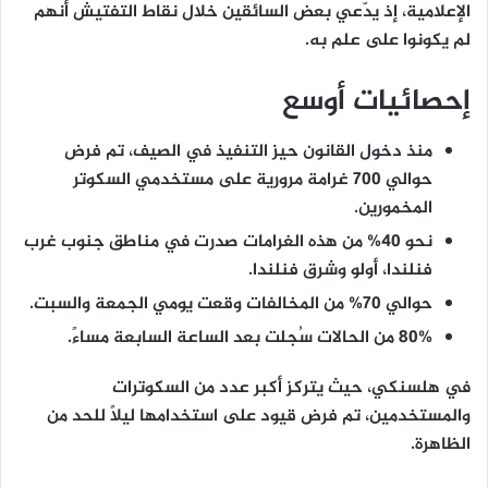
الإعلامية، إذ يدّعي بعض السائقين خلال نقاط التفتيش أنهم
لم يكونوا على علم به.
إحصائيات أوسع
منذ دخول القانون حيز التنفيذ في الصيف، تم فرض
حوالي
700 غرامة مرورية
على مستخدمي السكوتر
المخمورين.
نحو
40%
من هذه الغرامات صدرت في مناطق جنوب غرب
فنلندا، أولو وشرق فنلندا.
حوالي
70%
من المخالفات وقعت يومي الجمعة والسبت.
80%
من الحالات سُجلت بعد الساعة السابعة مساءً.
في هلسنكي، حيث يتركز أكبر عدد من السكوترات
والمستخدمين، تم فرض قيود على استخدامها ليلاً للحد من
الظاهرة.