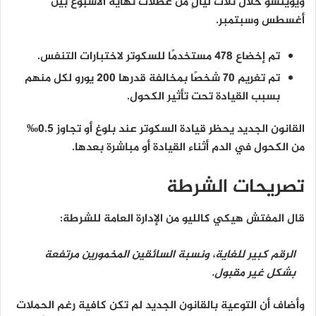
ويوينسّو خلال ثلاث ليالٍ من عطلات نهاية الأسبوع بين
أغسطس وسبتمبر.
تم إخضاع
478 مستخدمًا للسكوتر لاختبارات التنفس
.
تم تغريم
70 شخصًا
بمخالفة قدرها
200 يورو
لكل منهم
بسبب القيادة تحت تأثير الكحول.
القانون الجديد يحظر قيادة السكوتر عند بلوغ أو تجاوز
0.5‰
من الكحول في الدم
أثناء القيادة أو مباشرة بعدها.
تصريحات الشرطة
قال المفتش
هيكي كالليو
من الإدارة العامة للشرطة:
الرقم كبير للغاية، ونسبة السائقين المخمورين مرتفعة
بشكل غير مقبول.
وأضاف أن التوعية بالقانون الجديد لم تكن كافية رغم الحملات