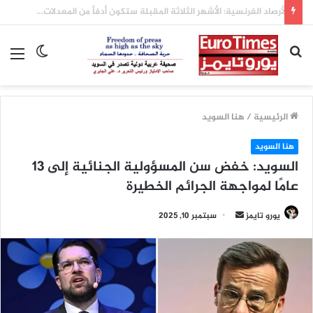
انخفاض وفيات السكتة الدماغية في السويد إلى النصف خلال عقدين بفضل تطور العلاج
بحث
الوضع
الق
عن
المظلم
الرئيسية
/
هنا السويد
هنا السويد
السويد: خفض سن المسؤولية الجنائية إلى 13
عامًا لمواجهة الجرائم الخطيرة
أرسل
يورو تايمز
سبتمبر 10, 2025
بريدا
إلكترونيا