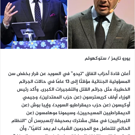
يورو تايمز / ستوكهولم
أعلن قادة أحزاب اتفاق “تيدو” في السويد عن قرار بخفض سن
المسؤولية الجنائية مؤقتًا إلى 13 عامًا في حالات الجرائم
الخطيرة، مثل جرائم القتل والتفجيرات الكبرى. وأكد رئيس
الوزراء أولف كريسترسون (عن حزب المعتدلين)، وجيمي
أوكيسون (عن حزب ديمقراطيو السويد)، وإيبا بوش (عن
الديمقراطيين المسيحيين)، وسيمونا موهامسون (عن
الليبراليين) في مقال مشترك بصحيفة
إكسبرسن
أن “النظام
الحالي للتعامل مع المجرمين الشباب لم يعد كافيًا”، وأن