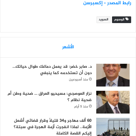
رابط المصدر – إكسبرسن
الوسوم
السويد
الأشهر
د. صابر خضر: قد يعمل دماغك طوال حياتك…
دون أن تستخدمه كما ينبغي
منذ أسبوعين
نزار العوصجي: مسيحيو العراق … ضحية وطن أم
ضحية نظام ؟
منذ 5 أيام
60 ألف مهاجر و34 قتيلاً وقرار قضائي أشعل
الأزمة.. لماذا انفجرت أزمة الهجرة في سبتة؟
إليكم القصة الكاملة