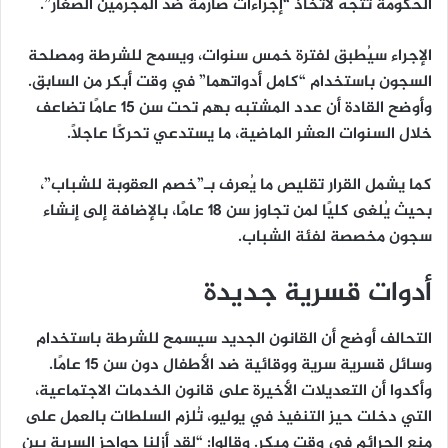
الحكومة تتجه لاتخاذ “إجراءات صارمة ضد المجرمين الصغار”.
الإجراء سيُطبق لفترة خمس سنوات، ويسمح للشرطة ومصلحة
السجون باستخدام “كامل أدواتهما” في وقت أبكر من السابق.
وأوضح القادة أن عدد المشتبه بهم تحت سن 15 عامًا تضاعف
خلال السنوات العشر الماضية، ما يستدعي تحركًا عاجلاً.
كما يشمل القرار تقليص ما يُعرف بـ”خصم العقوبة للشباب”،
بحيث يُلغى كليًا لمن تجاوز سن 18 عامًا، بالإضافة إلى إنشاء
سجون مخصصة لفئة الشباب.
أدوات قسرية جديدة
التحالف أوضح أن القانون الجديد سيسمح للشرطة باستخدام
وسائل قسرية سرية ووقائية ضد الأطفال دون سن 15 عامًا.
وأكدوا أن التعديلات الأخيرة على قانون الخدمات الاجتماعية،
التي دخلت حيز التنفيذ في يوليو، تُلزم السلطات بالعمل على
منع الجرائم في وقت مبكر. وقالوا: “لقد أزلنا حواجز السرية بين