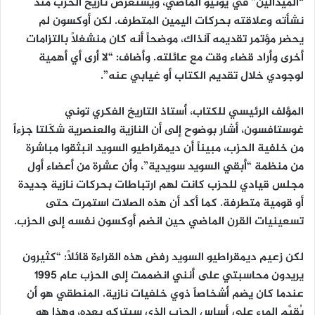
“ألميدالين” في يونيو الماضي، ويستعرض تاريخ الحزب منذ
نشأته وعلاقته بحركات اليمين المتطرف. لكن أوكسون لم
يحضر مؤتمر تقديمه آنذاك، موضحاً أنه كان منشغلاً بالتزامات
أخرى وأراد قضاء وقت مع عائلته. وأضاف: “لا أرى أي أهمية
لوجودي خلال تقديم الكتاب أو غيابي عنه”.
المؤلف الرئيسي للكتاب، أستاذ التاريخ الفكري توني
غوستافسون، أشار بوضوح إلى أن النازية والعنصرية شكّلتا جزءاً
من خلفية الحزب، مبيناً أن ديمقراطيو السويد انبثقوا مباشرة
من منظمة “أبقي السويد سويدية”، وأن عشرة من أعضاء أول
مجلس قيادي للحزب كانت لهم ارتباطات بحركات نازية جديدة
أو قومية متطرفة. كما أكد أن هذه الصلات استمرت حتى
تسعينيات القرن الماضي حين انضم أوكسون نفسه إلى الحزب.
لكن زعيم ديمقراطيو السويد رفض هذه القراءة قائلاً: “كثيرون
يريدون محاسبتي على أنني انضممت إلى الحزب عام 1995
عندما كان يضم أشخاصاً ذوي خلفيات نازية. المنطقي هو أن
يُقيَّم المرء على أساس الحزب الذي سيتركه بعده، وهذا هو