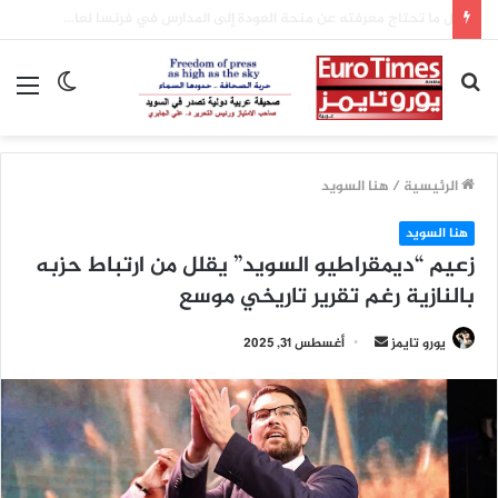
أكسيوس: واشنطن وطهران تقتربان من اتفاق لإعادة فتح مضيق هرمز والإعلان عنه اليوم
بحث
الوضع
الق
عن
المظلم
الرئيسية
/
هنا السويد
هنا السويد
زعيم “ديمقراطيو السويد” يقلل من ارتباط حزبه
بالنازية رغم تقرير تاريخي موسع
أرسل
يورو تايمز
أغسطس 31, 2025
بريدا
إلكترونيا