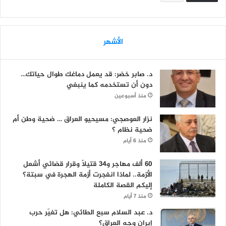
الأشهر
د. صابر خضر: قد يعمل دماغك طوال حياتك…
دون أن تستخدمه كما ينبغي
منذ أسبوعين
نزار العوصجي: مسيحيو العراق … ضحية وطن أم
ضحية نظام ؟
منذ 6 أيام
60 ألف مهاجر و34 قتيلاً وقرار قضائي أشعل
الأزمة.. لماذا انفجرت أزمة الهجرة في سبتة؟
إليكم القصة الكاملة
منذ 7 أيام
د. عبد السلام سبع الطائي: هل تغيّر حرب
إيران وجه العراق؟