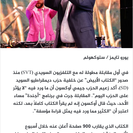
يورو تايمز / ستوكهولم
في أول مقابلة مطولة له مع التلفزيون السويدي (SVT) منذ
صدور “الكتاب الأبيض” عن خلفية حزب ديمقراطيو السويد
(SD)، أكد زعيم الحزب جيمي أوكسون أن ما ورد فيه “لا يؤثر
على الحزب اليوم”. المقابلة جرت في برنامج “أجندة” مساء
الأحد، حيث قال أوكسون إنه لم يقرأ الكتاب كاملاً بعد، لكنه
اعتبر أن “الكثير مما ورد فيه يمثل قراءة مؤسفة”.
الكتاب الذي يقارب 900 صفحة أُعلن عنه خلال أسبوع