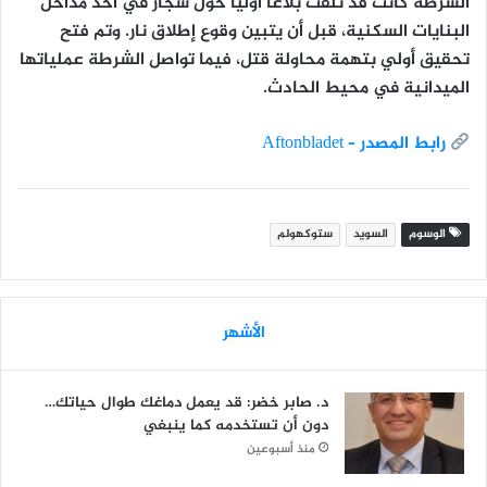
الشرطة كانت قد تلقت بلاغًا أوليًا حول
شجار في أحد مداخل
البنايات السكنية
، قبل أن يتبين وقوع إطلاق نار. وتم فتح
تحقيق أولي بتهمة
محاولة قتل
، فيما تواصل الشرطة عملياتها
الميدانية في محيط الحادث.
رابط المصدر – Aftonbladet
الوسوم
السويد
ستوكهولم
الأشهر
د. صابر خضر: قد يعمل دماغك طوال حياتك…
دون أن تستخدمه كما ينبغي
منذ أسبوعين