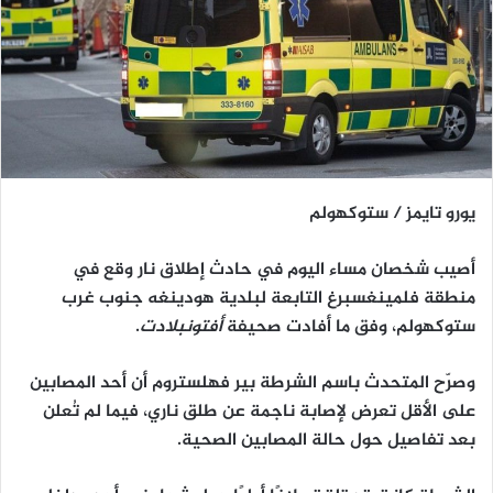
يورو تايمز / ستوكهولم
أصيب شخصان مساء اليوم في حادث
إطلاق نار
وقع في
منطقة
فلمينغسبرغ
التابعة لبلدية
هودينغه
جنوب غرب
ستوكهولم، وفق ما أفادت صحيفة
أفتونبلادت
.
وصرّح المتحدث باسم الشرطة
بير فهلستروم
أن أحد المصابين
على الأقل تعرض لإصابة ناجمة عن
طلق ناري
، فيما لم تُعلن
بعد تفاصيل حول حالة المصابين الصحية.