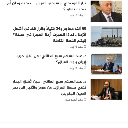
نزار العوصجي: مسيحيو العراق … ضحية وطن أم
ضحية نظام ؟
منذ 5 أيام
60 ألف مهاجر و34 قتيلاً وقرار قضائي أشعل
الأزمة.. لماذا انفجرت أزمة الهجرة في سبتة؟
إليكم القصة الكاملة
منذ 6 أيام
د. عبد السلام سبع الطائي: هل تغيّر حرب
إيران وجه العراق؟
منذ 3 أيام
د. عبدالسلام سبع الطائي: حين تُغلق البحار
تُفتح جبهة العراق.. من هرمز والأنبار الى بحر
الصين الجنوبي
منذ أسبوعين