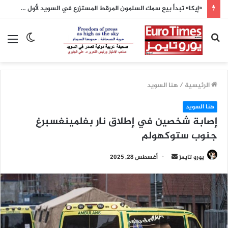
«إيكا» تبدأ بيع سمك السلمون المرقط المستزرع في السويد لأول مرة
بحث
الوضع
الق
عن
المظلم
الرئيسية
/
هنا السويد
هنا السويد
إصابة شخصين في إطلاق نار بفلمينغسبرغ
جنوب ستوكهولم
أرسل
يورو تايمز
أغسطس 28, 2025
بريدا
إلكترونيا