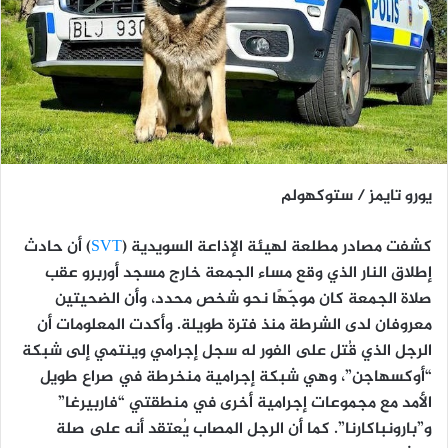
يورو تايمز / ستوكهولم
كشفت مصادر مطلعة لهيئة الإذاعة السويدية (
SVT
) أن حادث
إطلاق النار الذي وقع مساء الجمعة خارج مسجد أوربرو عقب
صلاة الجمعة كان موجّهًا نحو شخص محدد، وأن الضحيتين
معروفان لدى الشرطة منذ فترة طويلة. وأكدت المعلومات أن
الرجل الذي قُتل على الفور له سجل إجرامي وينتمي إلى شبكة
“أوكسهاجن”، وهي شبكة إجرامية منخرطة في صراع طويل
الأمد مع مجموعات إجرامية أخرى في منطقتي “فاربيرغا”
و”بارونباكارنا”. كما أن الرجل المصاب يُعتقد أنه على صلة