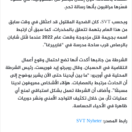
فسّرها مراقبون بأنها رسالة تحدٍ.
وبحسب SVT، كان الضحية المقتول قد اعتُقل في وقت سابق
من هذا العام بتهمة تتعلق بالمخدرات، كما سبق أن ارتبط
اسمه بجريمة قتل مزدوجة وقعت عام 2022 عندما قُتل شابان
بالرصاص قرب ساحة مدرسة في “فاربيرغا”.
الشرطة من جانبها أكدت أنها تضع احتمال وقوع أعمال
انتقامية في الحسبان. وقال روبرتو إيد فوريست، رئيس الشرطة
المحلية في أوربرو: “ما بين أيدينا حتى الآن يشير بوضوح إلى
أن الحادث مرتبط بالعصابات. هؤلاء الأشخاص معروفون لدينا
مسبقًا”. وأضاف أن الشرطة تعمل بشكل استباقي لمنع أي
عمليات ثأر، من خلال تكثيف التواجد الأمني ونشر دوريات
ظاهرة في الأحياء الحساسة.
رابط المصدر:
SVT Nyheter