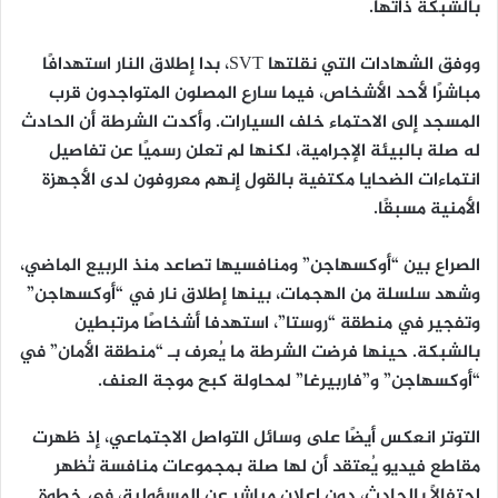
بالشبكة ذاتها.
ووفق الشهادات التي نقلتها SVT، بدا إطلاق النار استهدافًا
مباشرًا لأحد الأشخاص، فيما سارع المصلون المتواجدون قرب
المسجد إلى الاحتماء خلف السيارات. وأكدت الشرطة أن الحادث
له صلة بالبيئة الإجرامية، لكنها لم تعلن رسميًا عن تفاصيل
انتماءات الضحايا مكتفية بالقول إنهم معروفون لدى الأجهزة
الأمنية مسبقًا.
الصراع بين “أوكسهاجن” ومنافسيها تصاعد منذ الربيع الماضي،
وشهد سلسلة من الهجمات، بينها إطلاق نار في “أوكسهاجن”
وتفجير في منطقة “روستا”، استهدفا أشخاصًا مرتبطين
بالشبكة. حينها فرضت الشرطة ما يُعرف بـ “منطقة الأمان” في
“أوكسهاجن” و”فاربيرغا” لمحاولة كبح موجة العنف.
التوتر انعكس أيضًا على وسائل التواصل الاجتماعي، إذ ظهرت
مقاطع فيديو يُعتقد أن لها صلة بمجموعات منافسة تُظهر
احتفالًا بالحادث، دون إعلان مباشر عن المسؤولية، في خطوة