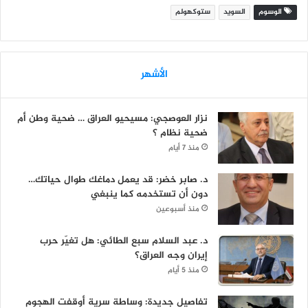
الوسوم
السويد
ستوكهولم
الأشهر
نزار العوصجي: مسيحيو العراق … ضحية وطن أم
ضحية نظام ؟
منذ 7 أيام
د. صابر خضر: قد يعمل دماغك طوال حياتك…
دون أن تستخدمه كما ينبغي
منذ أسبوعين
د. عبد السلام سبع الطائي: هل تغيّر حرب
إيران وجه العراق؟
منذ 5 أيام
تفاصيل جديدة: وساطة سرية أوقفت الهجوم