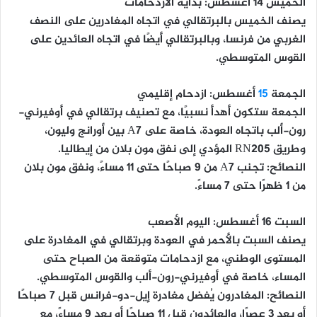
الخميس 14 أغسطس: بداية الازدحامات
يصنف الخميس بالبرتقالي في اتجاه المغادرين على النصف
الغربي من فرنسا، وبالبرتقالي أيضًا في اتجاه العائدين على
القوس المتوسطي.
الجمعة
15
أغسطس: ازدحام إقليمي
الجمعة ستكون أهدأ نسبيًا، مع تصنيف برتقالي في أوفيرني-
رون-ألب باتجاه العودة، خاصة على A7 بين أورانج وليون،
وطريق RN205 المؤدي إلى نفق مون بلان من إيطاليا.
النصائح:
تجنب A7 من 9 صباحًا حتى 11 مساءً، ونفق مون بلان
من 1 ظهرًا حتى 7 مساءً.
السبت 16 أغسطس: اليوم الأصعب
يصنف السبت بالأحمر في العودة وبرتقالي في المغادرة على
المستوى الوطني، مع ازدحامات متوقعة من الصباح حتى
المساء، خاصة في أوفيرني-رون-ألب والقوس المتوسطي.
النصائح:
المغادرون يُفضل مغادرة إيل-دو-فرانس قبل 7 صباحًا
أو بعد 3 عصرًا، والعائدون قبل 11 صباحًا أو بعد 9 مساءً، مع