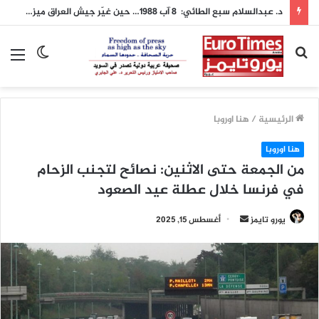
د. عبدالسلام سبع الطائي: 8 آب 1988… حين غيّر جيش العراق ميزان الشرق الأوسط
بحث
الوضع
الق
عن
المظلم
الرئيسية
/
هنا اوروبا
هنا اوروبا
من الجمعة حتى الاثنين: نصائح لتجنب الزحام
في فرنسا خلال عطلة عيد الصعود
أرسل
يورو تايمز
أغسطس 15, 2025
بريدا
إلكترونيا