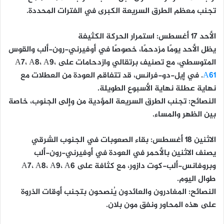
تجنب معظم الطرق السريعة الكبرى في الفترات المحددة.
الأحد 17 أغسطس: استمرار الحركة الكثيفة
يظل الأحد يومًا مزدحمًا، خصوصًا في أوفيرني-رون-ألب والقوس
المتوسطي، مع تصنيف برتقالي وازدحامات على A7، A8، A9،
A61
. في إيل-دو-فرانس، قد تتفاقم العودة من العطلات مع
نهاية عطلة نهاية الأسبوع الطويلة.
النصائح:
تجنب الطرق السريعة المؤدية من وإلى الجنوب، خاصة
بين الظهر والمساء.
الاثنين 18 أغسطس: بقاء الصعوبات في الجنوب الشرقي
يصنف الاثنين بالأحمر في العودة في أوفيرني-رون-ألب
وبروفانس-ألب-كوت دازور، مع كثافة على A7، A8، A9، A6
طوال اليوم.
النصائح:
المغادرون والعائدون يُنصحون بتجنب أوقات الذروة
على هذه المحاور ونفق مون بلان.