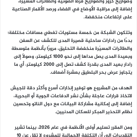
وصواريخ كروز والصواريخ فرط الصوتية والطائرات المسيّرة،
إضافة إلى مراقبة الأوضاع في الفضاء ورصد الأقمار الصناعية
على ارتفاعات منخفضة.
وتتكون الشبكة من خمسة مستويات تغطي مسافات مختلفة؛
بدءًا من رادارات ساحلية قصيرة المدى للكشف عن السفن
والطائرات المسيّرة منخفضة التحليق، مرورًا بأنظمة متوسطة
وبعيدة المدى يصل مداها إلى نحو 1000 كيلومتر، وصولًا إلى
رادار بعيد المدى بقدرة كشف تصل إلى 2000 كيلومتر، أي ما
يتجاوز عرض بحر البلطيق بعشرة أضعاف.
الهدف من المشروع هو توفير إنذارات أسرع وأكثر دقة للجيش
لاتخاذ قرارات عاجلة بشأن نشر الدفاعات الجوية أو البحرية،
إضافة إلى إمكانية مشاركة البيانات مع دول الناتو وتحسين
نظام التحذير المبكر للسكان المدنيين.
ومن المقرر تسليم أولى الأنظمة في عام 2026، بينما تشير
التقديرات إلى أن التكلفة الإجمالية للمشروع لا تقل عن 10