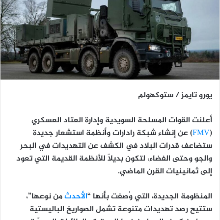
يورو تايمز / ستوكهولم
أعلنت القوات المسلحة السويدية وإدارة العتاد العسكري
(
FMV
) عن إنشاء شبكة رادارات وأنظمة استشعار جديدة
ستضاعف قدرات البلاد في الكشف عن التهديدات في البحر
والجو وحتى الفضاء، لتكون بديلاً للأنظمة القديمة التي تعود
إلى ثمانينيات القرن الماضي.
المنظومة الجديدة، التي وُصفت بأنها “
الأحدث
من نوعها”،
ستتيح رصد تهديدات متنوعة تشمل الصواريخ الباليستية