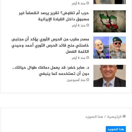
منذ 6 أيام
حرب أم تفاوض؟ تقرير يرصد انقساماً غير
مسبوق داخل القيادة الإيرانية
منذ 6 أيام
مصدر مقرب من الحرس الثوري يؤكد أن مجتبى
خامنئي منح قائد الحرس الثوري أحمد وحيدي
الكلمة الفصل
منذ 5 أيام
د. صابر خضر: قد يعمل دماغك طوال حياتك…
دون أن تستخدمه كما ينبغي
منذ أسبوعين