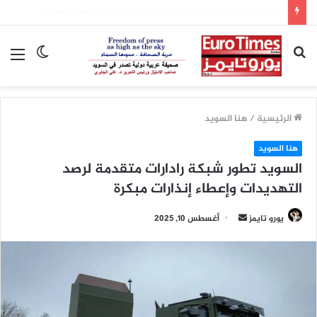
وزيرة الاقتصاد الألمانية تستبعد حدوث انخفاض في أسعار الكهرباء
بحث
الوضع
الق
عن
المظلم
الرئيسية
/
هنا السويد
هنا السويد
السويد تطور شبكة رادارات متقدمة لرصد
التهديدات وإعطاء إنذارات مبكرة
أرسل
يورو تايمز
أغسطس 10, 2025
بريدا
إلكترونيا