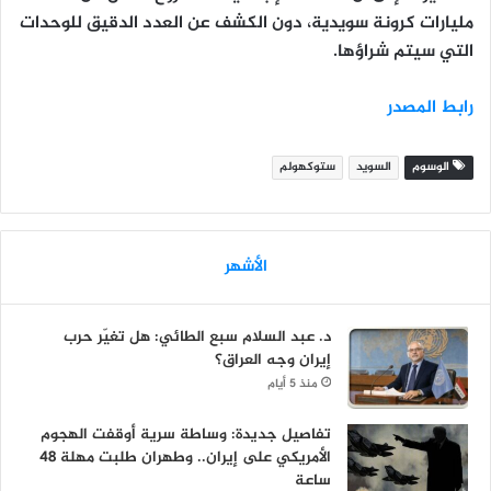
مليارات كرونة سويدية، دون الكشف عن العدد الدقيق للوحدات
التي سيتم شراؤها.
رابط المصدر
الوسوم
السويد
ستوكهولم
الأشهر
د. عبد السلام سبع الطائي: هل تغيّر حرب
إيران وجه العراق؟
منذ 5 أيام
تفاصيل جديدة: وساطة سرية أوقفت الهجوم
الأمريكي على إيران.. وطهران طلبت مهلة 48
ساعة