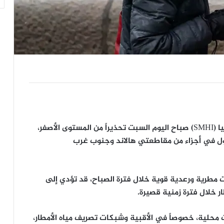
أصدر المعهد السويدي للأرصاد الجوية والهيدرولوجيا (SMHI) صباح اليوم السبت تحذيراً من المستوى الأصفر،
ل في أجزاء من مقاطعتي هالاند وجنوب غرب
ت مطرية ورعدية قوية خلال فترة الصباح، قد تؤدي إلى
حلية، خصوصاً في الأقبية وشبكات تصريف مياه الأمطار،