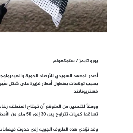
يورو تايمز / ستوكهولم
بسبب توقعات بهطول أمطار غزيرة على شكل سُيو
فستريوتلاند.
ووفقاً للتحذير، من المتوقع أن تجتاح المنطقة زخا
تساقط كميات تتراوح بين 30 إلى 50 ملم من الأمطار خلال فترة زمنية قصيرة.
وقد تؤدي هذه الظروف الجوية إلى حدوث فيضانات م