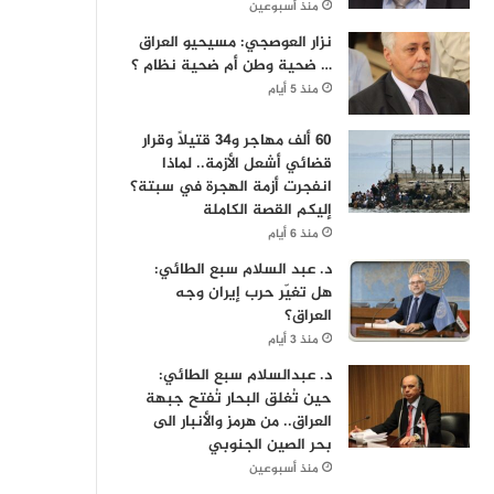
منذ أسبوعين
نزار العوصجي: مسيحيو العراق
… ضحية وطن أم ضحية نظام ؟
منذ 5 أيام
60 ألف مهاجر و34 قتيلاً وقرار
قضائي أشعل الأزمة.. لماذا
انفجرت أزمة الهجرة في سبتة؟
إليكم القصة الكاملة
منذ 6 أيام
د. عبد السلام سبع الطائي:
هل تغيّر حرب إيران وجه
العراق؟
منذ 3 أيام
د. عبدالسلام سبع الطائي:
حين تُغلق البحار تُفتح جبهة
العراق.. من هرمز والأنبار الى
بحر الصين الجنوبي
منذ أسبوعين