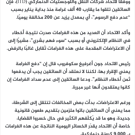
ووفقًا لاتحاد شركات النقل واللوجستيات الدنماركي (ITD)، فإن
السائقين تلقوا ما يقارب
40 ألف غرامة
منذ بداية يناير بسبب
“عدم دفع الرسوم”، أي بمعدل يزيد عن
200 مخالفة يوميًا
.
وأكد الاتحاد أن العديد من هذه الغرامات صدرت نتيجة
أخطاء
في النظام الإلكتروني
أو بسبب “سوء فهم بشري”، مشيرًا إلى
أن الاعتراضات المقدمة على هذه الغرامات تُقابل غالبًا بالرفض.
رئيس الاتحاد جون أغرفيغ سكوفروب قال إن “دفع الغرامة
يعني الإقرار بها، لكننا لا نعتقد أن السائقين يجب أن يدفعوا
ثمن أخطاء النظام”. ودعا السائقين إلى عدم سداد الغرامات إن
كانوا يعتقدون أنها غير مبررة.
ورغم الاعتراضات، بدأت بعض المخالفات تنتقل إلى الشرطة،
مما يعني أن السائقين باتوا ملزمين بتقديم طعون قانونية
جديدة، وهو ما قد يُكلّفهم الكثير في حال خسروا القضايا،
خاصة أن الاتحاد يقدّر الخسائر اليومية الناتجة عن هذه الغرامات
بـ
9,000 كرونة دنماركية
.