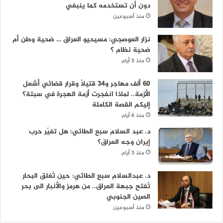
دون أن تستخدمه كما ينبغي
منذ أسبوعين
نزار العوصجي: مسيحيو العراق … ضحية وطن أم
ضحية نظام ؟
منذ 5 أيام
60 ألف مهاجر و34 قتيلاً وقرار قضائي أشعل
الأزمة.. لماذا انفجرت أزمة الهجرة في سبتة؟
إليكم القصة الكاملة
منذ 6 أيام
د. عبد السلام سبع الطائي: هل تغيّر حرب
إيران وجه العراق؟
منذ 3 أيام
د. عبدالسلام سبع الطائي: حين تُغلق البحار
تُفتح جبهة العراق.. من هرمز والأنبار الى بحر
الصين الجنوبي
منذ أسبوعين