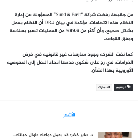
من جانبها، رفضت شركة “Sund & Bælt” المسؤولة عن إدارة
النظام هذه الاتهامات، مؤكدة في بيان لـDR أن
النظام يعمل
بشكل صحيح
، وأن أكثر من
99.6% من العمليات تسير بسلاسة
ووفق القواعد
.
كما نفت الشركة وجود ممارسات غير قانونية في فرض
الغرامات، في ردٍ على شكوى قدمها اتحاد النقل إلى المفوضية
الأوروبية بهذا الشأن.
الوسوم
الدنمارك
الأشهر
د. صابر خضر: قد يعمل دماغك طوال حياتك…