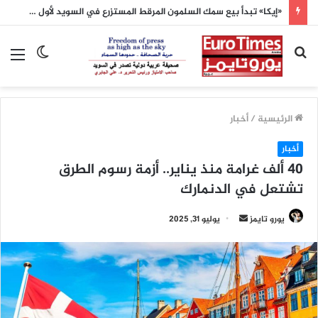
«إيكا» تبدأ بيع سمك السلمون المرقط المستزرع في السويد لأول مرة
بحث
الوضع
الق
عن
المظلم
الرئيسية
/
أخبار
أخبار
40 ألف غرامة منذ يناير.. أزمة رسوم الطرق
تشتعل في الدنمارك
أرسل
يورو تايمز
يوليو 31, 2025
بريدا
إلكترونيا