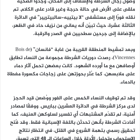
وصول رجال الشرطة والإسعاف إلى المكان، وجدوا الضحية
ملقى على الأرض في حالة حرجة وغير قادر على الكلام. تم
نقله فورًا إلى مستشفى “لا بيتييه-سالبيتريير” في الدائرة
الثالثة عشرة، حيث تبيّن أنه يعاني من نزيف حاد في الظهر،
بالإضافة إلى جرحين سطحيين في الصدر والرقبة.
وبعد تمشيط المنطقة القريبة من غابة “فانسان” (Bois de
Vincennes)، رصدت دوريات الشرطة مجموعة من النساء تطابق
أوصافهن مع ما أورده الشهود. كانت بعضهن تحمل آثار دماء
على ملابسهن، كما عُثر بحوزتهن على زجاجات مكسورة مغطاة
بالدماء.
وقد تم توقيف النساء الخمس على الفور ووُضعن قيد الحجز
لدى مركز الشرطة في الدائرة العشرين بباريس. ووفقًا لمصادر
أمنية، لم تقدّم المشتبهات أي تفسير لسلوكهن العنيف، كما
أفادت الشرطة بأنهن تحدثن باللغة الإسبانية فقط. وقد فُتح
تحقيق رسمي بتهمة الشروع في القتل، في انتظار نتائج
الاستجواب وتحليل الأدلة خلال الساعات الـ 48 التي تسبق