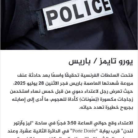
يورو تايمز / باريس
فتحت السلطات الفرنسية تحقيقًا واسعًا بعد حادثة عنف
مروعة شهدتها العاصمة باريس فجر الاثنين 28 يوليو 2025،
حيث تعرض رجل لاعتداء دموي من قبل خمس نساء استخدمن
زجاجات مكسورة (تِسّونات) كأداة للهجوم، ما أدى إلى إصابته
بجروح خطيرة تهدد حياته.
الاعتداء وقع حوالي الساعة 3:50 فجرًا في ساحة “ليز وآرتور
لندن” قرب بوابة “Porte Dorée” في الدائرة الثانية عشرة. وعند