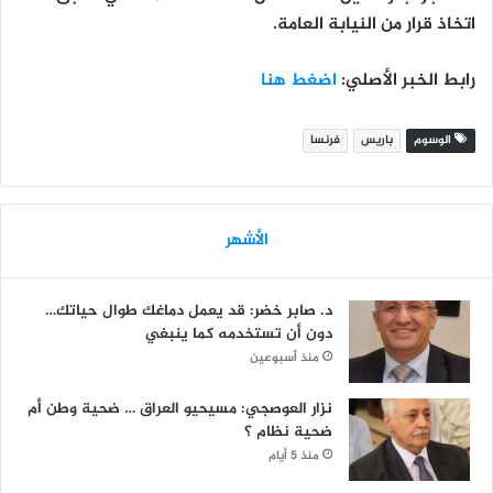
اتخاذ قرار من النيابة العامة.
رابط الخبر الأصلي:
اضغط هنا
الوسوم
باريس
فرنسا
الأشهر
د. صابر خضر: قد يعمل دماغك طوال حياتك…
دون أن تستخدمه كما ينبغي
منذ أسبوعين
نزار العوصجي: مسيحيو العراق … ضحية وطن أم
ضحية نظام ؟
منذ 5 أيام