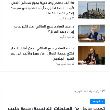
60 ألف مهاجر و34 قتيلاً وقرار قضائي أشعل
الأزمة.. لماذا انفجرت أزمة الهجرة في سبتة؟
إليكم القصة الكاملة
منذ 6 أيام
د. عبد السلام سبع الطائي: هل تغيّر حرب
إيران وجه العراق؟
منذ 3 أيام
د. عبدالسلام سبع الطائي: حين تُغلق البحار
تُفتح جبهة العراق.. من هرمز والأنبار الى بحر
الصين الجنوبي
منذ أسبوعين