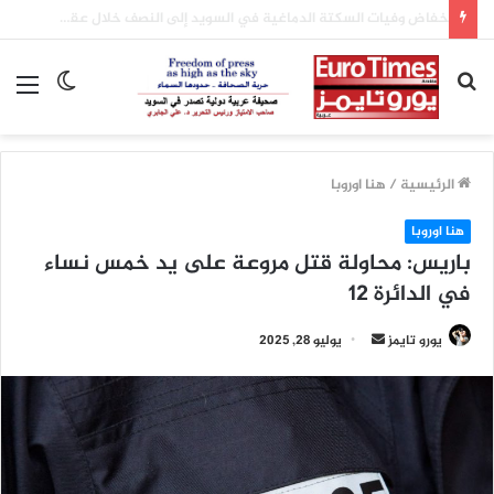
كل ما تحتاج معرفته عن منحة العودة إلى المدارس في فرنسا لعام 2026
بحث
الوضع
الق
عن
المظلم
الرئيسية
/
هنا اوروبا
هنا اوروبا
باريس: محاولة قتل مروعة على يد خمس نساء
في الدائرة 12
أرسل
يورو تايمز
يوليو 28, 2025
بريدا
إلكترونيا